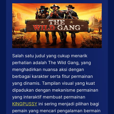
Salah satu judul yang cukup menarik
perhatian adalah The Wild Gang, yang
menghadirkan nuansa aksi dengan
berbagai karakter serta fitur permainan
yang dinamis. Tampilan visual yang kuat
dipadukan dengan mekanisme permainan
yang interaktif membuat permainan
KINGPUSSY
ini sering menjadi pilihan bagi
pemain yang mencari pengalaman bermain