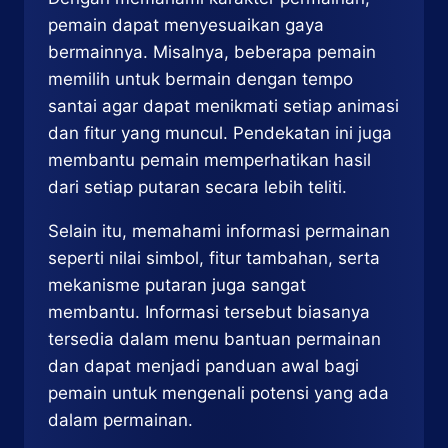
pemain dapat menyesuaikan gaya
bermainnya. Misalnya, beberapa pemain
memilih untuk bermain dengan tempo
santai agar dapat menikmati setiap animasi
dan fitur yang muncul. Pendekatan ini juga
membantu pemain memperhatikan hasil
dari setiap putaran secara lebih teliti.
Selain itu, memahami informasi permainan
seperti nilai simbol, fitur tambahan, serta
mekanisme putaran juga sangat
membantu. Informasi tersebut biasanya
tersedia dalam menu bantuan permainan
dan dapat menjadi panduan awal bagi
pemain untuk mengenali potensi yang ada
dalam permainan.