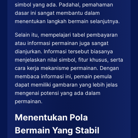
simbol yang ada. Padahal, pemahaman
dasar ini sangat membantu dalam
menentukan langkah bermain selanjutnya.
Selain itu, mempelajari tabel pembayaran
atau informasi permainan juga sangat
dianjurkan. Informasi tersebut biasanya
menjelaskan nilai simbol, fitur khusus, serta
cara kerja mekanisme permainan. Dengan
membaca informasi ini, pemain pemula
dapat memiliki gambaran yang lebih jelas
mengenai potensi yang ada dalam
permainan.
Menentukan Pola
Bermain Yang Stabil