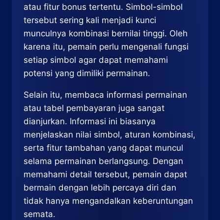
atau fitur bonus tertentu. Simbol-simbol
tersebut sering kali menjadi kunci
munculnya kombinasi bernilai tinggi. Oleh
karena itu, pemain perlu mengenali fungsi
setiap simbol agar dapat memahami
potensi yang dimiliki permainan.
Selain itu, membaca informasi permainan
atau tabel pembayaran juga sangat
dianjurkan. Informasi ini biasanya
menjelaskan nilai simbol, aturan kombinasi,
serta fitur tambahan yang dapat muncul
selama permainan berlangsung. Dengan
memahami detail tersebut, pemain dapat
bermain dengan lebih percaya diri dan
tidak hanya mengandalkan keberuntungan
semata.