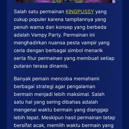
Salah satu permainan
KINGPUSSY
yang
cukup populer karena tampilannya yang
penuh warna dan konsep yang berbeda
adalah Vampy Party. Permainan ini
menghadirkan nuansa pesta vampir yang
ceria dengan berbagai simbol menarik
serta fitur permainan yang membuat setiap
putaran terasa dinamis.
Banyak pemain mencoba memahami
berbagai strategi agar pengalaman
bermain menjadi lebih maksimal. Salah
satu hal yang sering dibahas adalah
mengenai waktu bermain yang dianggap
lebih tepat. Meskipun hasil permainan tetap
bersifat acak, memilih waktu bermain yang