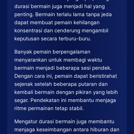
durasi bermain juga menjadi hal yang
penting. Bermain terlalu lama tanpa jeda
dapat membuat pemain kehilangan
konsentrasi dan cenderung mengambil
keputusan secara terburu-buru.
Banyak pemain berpengalaman
menyarankan untuk membagi waktu
bermain menjadi beberapa sesi pendek.
Dengan cara ini, pemain dapat beristirahat
sejenak setelah beberapa putaran dan
kembali bermain dengan pikiran yang lebih
segar. Pendekatan ini membantu menjaga
ritme permainan tetap stabil.
Mengatur durasi bermain juga membantu
menjaga keseimbangan antara hiburan dan