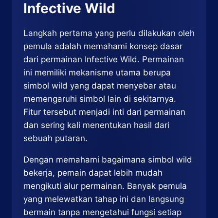
Infective Wild
Langkah pertama yang perlu dilakukan oleh
pemula adalah memahami konsep dasar
dari permainan Infective Wild. Permainan
ini memiliki mekanisme utama berupa
simbol wild yang dapat menyebar atau
memengaruhi simbol lain di sekitarnya.
Fitur tersebut menjadi inti dari permainan
dan sering kali menentukan hasil dari
sebuah putaran.
Dengan memahami bagaimana simbol wild
bekerja, pemain dapat lebih mudah
mengikuti alur permainan. Banyak pemula
yang melewatkan tahap ini dan langsung
bermain tanpa mengetahui fungsi setiap