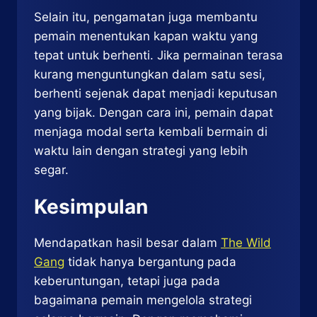
Selain itu, pengamatan juga membantu
pemain menentukan kapan waktu yang
tepat untuk berhenti. Jika permainan terasa
kurang menguntungkan dalam satu sesi,
berhenti sejenak dapat menjadi keputusan
yang bijak. Dengan cara ini, pemain dapat
menjaga modal serta kembali bermain di
waktu lain dengan strategi yang lebih
segar.
Kesimpulan
Mendapatkan hasil besar dalam
The Wild
Gang
tidak hanya bergantung pada
keberuntungan, tetapi juga pada
bagaimana pemain mengelola strategi