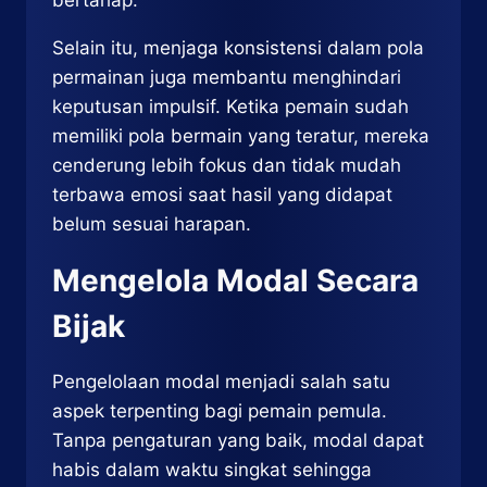
bertahap.
Selain itu, menjaga konsistensi dalam pola
permainan juga membantu menghindari
keputusan impulsif. Ketika pemain sudah
memiliki pola bermain yang teratur, mereka
cenderung lebih fokus dan tidak mudah
terbawa emosi saat hasil yang didapat
belum sesuai harapan.
Mengelola Modal Secara
Bijak
Pengelolaan modal menjadi salah satu
aspek terpenting bagi pemain pemula.
Tanpa pengaturan yang baik, modal dapat
habis dalam waktu singkat sehingga