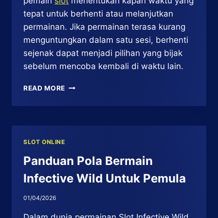
pemain
slot
menentukan kapan waktu yang
tepat untuk berhenti atau melanjutkan
permainan. Jika permainan terasa kurang
menguntungkan dalam satu sesi, berhenti
sejenak dapat menjadi pilihan yang bijak
sebelum mencoba kembali di waktu lain.
TIPS
READ MORE
BERMAIN
SLOT
VAMPY
PARTY
DI
SLOT ONLINE
WAKTU
YANG
Panduan Pola Bermain
TEPAT
Infective Wild Untuk Pemula
01/04/2026
Dalam dunia permainan Slot Infective Wild