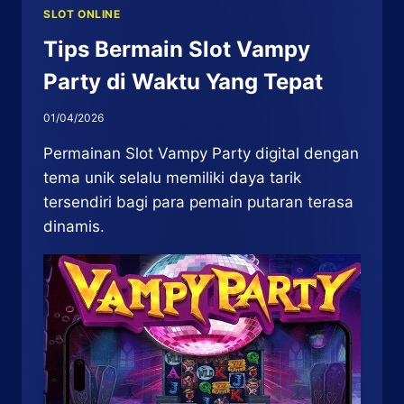
THE
SLOT ONLINE
WILD
GANG
Tips Bermain Slot Vampy
Party di Waktu Yang Tepat
01/04/2026
Permainan Slot Vampy Party digital dengan
tema unik selalu memiliki daya tarik
tersendiri bagi para pemain putaran terasa
dinamis.