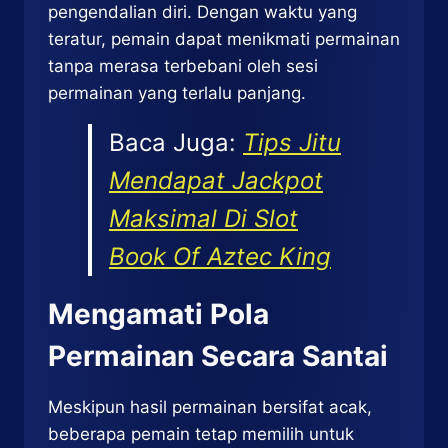
pengendalian diri. Dengan waktu yang
teratur, pemain dapat menikmati permainan
tanpa merasa terbebani oleh sesi
permainan yang terlalu panjang.
Baca Juga:
Tips Jitu
Mendapat Jackpot
Maksimal Di Slot
Book Of Aztec King
Mengamati Pola
Permainan Secara Santai
Meskipun hasil permainan bersifat acak,
beberapa pemain tetap memilih untuk