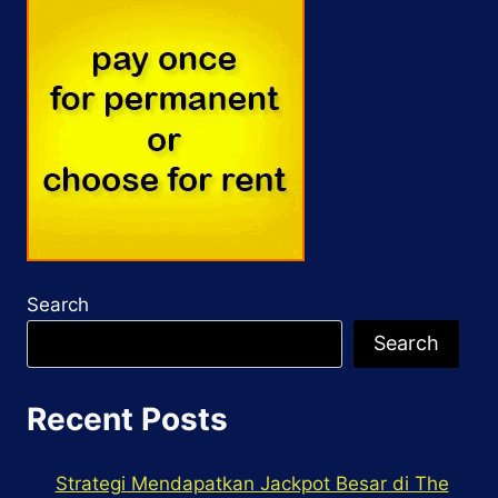
Search
Search
Recent Posts
Strategi Mendapatkan Jackpot Besar di The