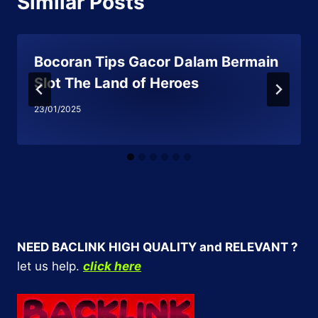
Similar Posts
Bocoran Tips Gacor Dalam Bermain
Slot The Land of Heroes
23/01/2025
NEED BACLINK HIGH QUALITY and RELEVANT ?
let us help.
click here