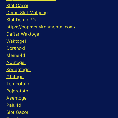
Slot Gacor
Demo Slot Mahjong
Slot Demo PG
https://oapmenvironmental.com/
Daftar Waktogel
Waktogel
Dorahoki
Meme4d
Abutogel
Sedaptogel
Gtatogel
Tempototo
Pajerototo
Asentogel
Palu4d
Slot Gacor