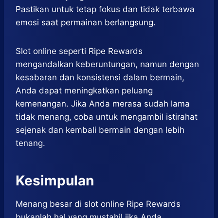
Pastikan untuk tetap fokus dan tidak terbawa
emosi saat permainan berlangsung.
Slot online seperti Ripe Rewards
mengandalkan keberuntungan, namun dengan
kesabaran dan konsistensi dalam bermain,
Anda dapat meningkatkan peluang
kemenangan. Jika Anda merasa sudah lama
tidak menang, coba untuk mengambil istirahat
sejenak dan kembali bermain dengan lebih
tenang.
Kesimpulan
Menang besar di slot online Ripe Rewards
bukanlah hal yang mustahil jika Anda