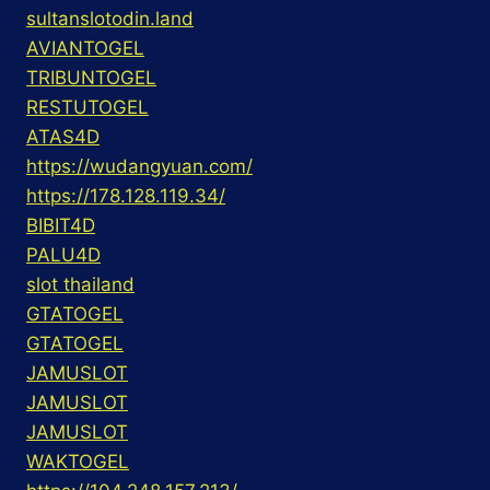
sultanslotodin.land
AVIANTOGEL
TRIBUNTOGEL
RESTUTOGEL
ATAS4D
https://wudangyuan.com/
https://178.128.119.34/
BIBIT4D
PALU4D
slot thailand
GTATOGEL
GTATOGEL
JAMUSLOT
JAMUSLOT
JAMUSLOT
WAKTOGEL