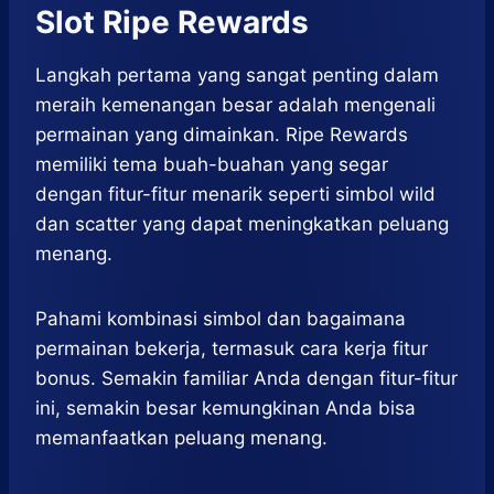
Slot Ripe Rewards
Langkah pertama yang sangat penting dalam
meraih kemenangan besar adalah mengenali
permainan yang dimainkan. Ripe Rewards
memiliki tema buah-buahan yang segar
dengan fitur-fitur menarik seperti simbol wild
dan scatter yang dapat meningkatkan peluang
menang.
Pahami kombinasi simbol dan bagaimana
permainan bekerja, termasuk cara kerja fitur
bonus. Semakin familiar Anda dengan fitur-fitur
ini, semakin besar kemungkinan Anda bisa
memanfaatkan peluang menang.