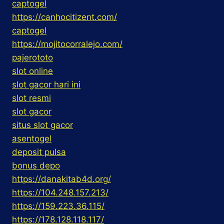
captogel
https://canhocitizent.com/
captogel
https://mojitocorralejo.com/
pajerototo
slot online
slot gacor hari ini
slot resmi
slot gacor
situs slot gacor
asentogel
deposit pulsa
bonus depo
https://danakitab4d.org/
https://104.248.157.213/
https://159.223.36.115/
https://178.128.118.117/