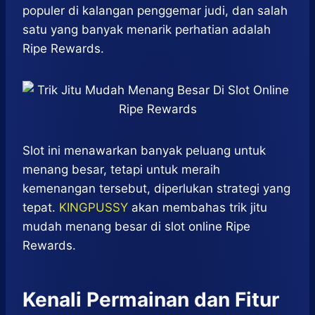
t
e
s
e
p
e
populer di kalangan penggemar judi, dan salah
s
b
e
g
e
satu yang banyak menarik perhatian adalah
A
o
n
r
Ripe Rewards.
p
o
g
a
p
k
e
m
r
Slot ini menawarkan banyak peluang untuk
menang besar, tetapi untuk meraih
kemenangan tersebut, diperlukan strategi yang
tepat.
KINGPUSSY
akan membahas trik jitu
mudah menang besar di slot online Ripe
Rewards.
Kenali Permainan dan Fitur