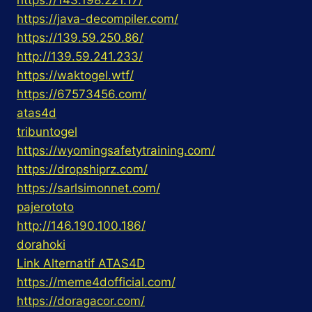
https://java-decompiler.com/
https://139.59.250.86/
http://139.59.241.233/
https://waktogel.wtf/
https://67573456.com/
atas4d
tribuntogel
https://wyomingsafetytraining.com/
https://dropshiprz.com/
https://sarlsimonnet.com/
pajerototo
http://146.190.100.186/
dorahoki
Link Alternatif ATAS4D
https://meme4dofficial.com/
https://doragacor.com/