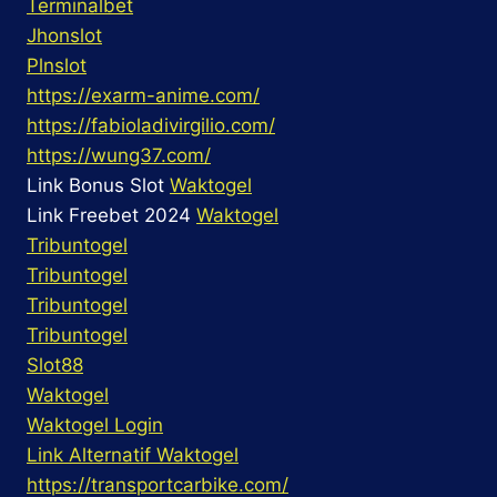
Terminalbet
Jhonslot
Plnslot
https://exarm-anime.com/
https://fabioladivirgilio.com/
https://wung37.com/
Link Bonus Slot
Waktogel
Link Freebet 2024
Waktogel
Tribuntogel
Tribuntogel
Tribuntogel
Tribuntogel
Slot88
Waktogel
Waktogel Login
Link Alternatif Waktogel
https://transportcarbike.com/