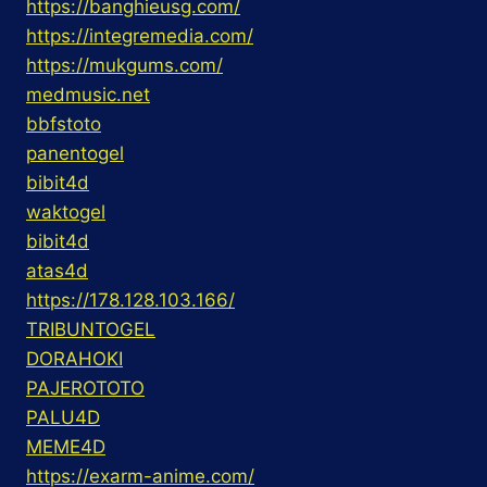
https://banghieusg.com/
https://integremedia.com/
https://mukgums.com/
medmusic.net
bbfstoto
panentogel
bibit4d
waktogel
bibit4d
atas4d
https://178.128.103.166/
TRIBUNTOGEL
DORAHOKI
PAJEROTOTO
PALU4D
MEME4D
https://exarm-anime.com/