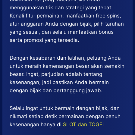
menggunakan trik dan strategi yang tepat.
Kenali fitur permainan, manfaatkan free spins,
atur anggaran Anda dengan bijak, pilih taruhan
yang sesuai, dan selalu manfaatkan bonus
serta promosi yang tersedia.
Dengan kesabaran dan latihan, peluang Anda
untuk meraih kemenangan besar akan semakin
besar. Ingat, perjudian adalah tentang
kesenangan, jadi pastikan Anda bermain
dengan bijak dan bertanggung jawab.
Selalu ingat untuk bermain dengan bijak, dan
nikmati setiap detik permainan dengan penuh
kesenangan hanya di
SLOT dan TOGEL
.