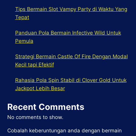
Tips Bermain Slot Vampy Party di Waktu Yang
Tepat
Panduan Pola Bermain Infective Wild Untuk
Pemula
Strategi Bermain Castle Of Fire Dengan Modal
Kecil tapi Efektif
Rahasia Pola Spin Stabil di Clover Gold Untuk
Jackpot Lebih Besar
Recent Comments
No comments to show.
Cobalah keberuntungan anda dengan bermain