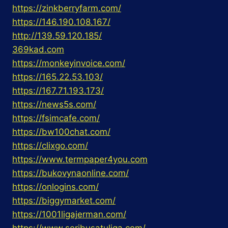
https://zinkberryfarm.com/
https://146.190.108.167/
http://139.59.120.185/
369kad.com
https://monkeyinvoice.com/
https://165.22.53.103/
https://167.71.193.173/
https://news5s.com/
https://fsimcafe.com/
https://bw100chat.com/
https://clixgo.com/
https://www.termpaper4you.com
https://bukovynaonline.com/
https://onlogins.com/
https://biggymarket.com/
https://1001ligajerman.com/
https://www.seribusatuliga.com/