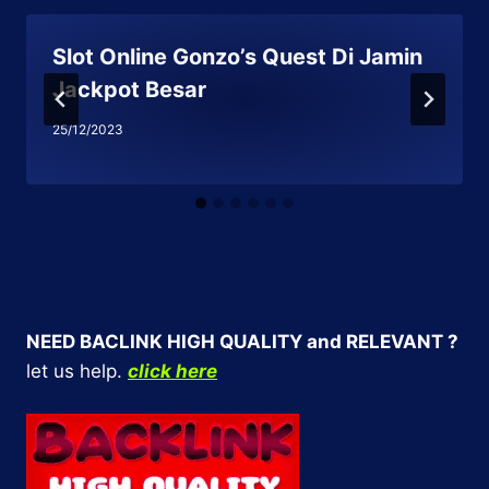
Slot Online Gonzo’s Quest Di Jamin
Jackpot Besar
25/12/2023
NEED BACLINK HIGH QUALITY and RELEVANT ?
let us help.
click here