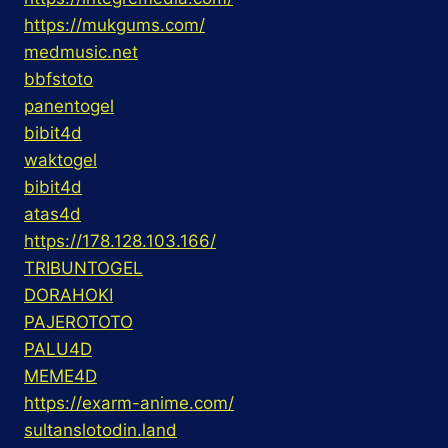
https://mukgums.com/
medmusic.net
bbfstoto
panentogel
bibit4d
waktogel
bibit4d
atas4d
https://178.128.103.166/
TRIBUNTOGEL
DORAHOKI
PAJEROTOTO
PALU4D
MEME4D
https://exarm-anime.com/
sultanslotodin.land