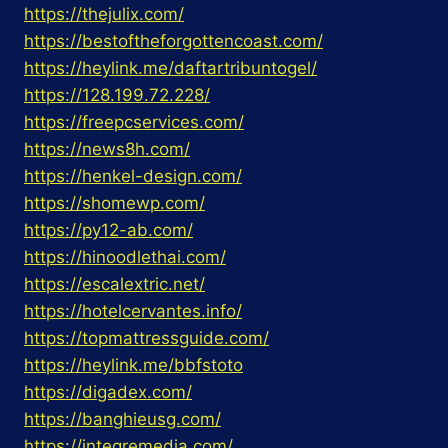
https://thejulix.com/
https://bestoftheforgottencoast.com/
https://heylink.me/daftartribuntogel/
https://128.199.72.228/
https://freepcservices.com/
https://news8h.com/
https://henkel-design.com/
https://shomewp.com/
https://py12-ab.com/
https://hinoodlethai.com/
https://escalextric.net/
https://hotelcervantes.info/
https://topmattressguide.com/
https://heylink.me/bbfstoto
https://digadex.com/
https://banghieusg.com/
https://integremedia.com/