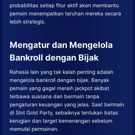
probabilitas setiap fitur aktif akan membantu
pemain menempatkan taruhan mereka secara
lebih strategis.
Mengatur dan Mengelola
Bankroll dengan Bijak
Rahasia lain yang tak kalah penting adalah
mengelola bankroll dengan bijak. Banyak
pemain yang gagal meraih jackpot akibat
terbawa suasana dan bermain tanpa
pengaturan keuangan yang jelas. Saat bermain
di Slot Gold Party, sebaiknya tentukan batas
kerugian dan target kemenangan sebelum
memulai permainan.