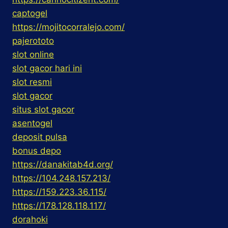
captogel
https://mojitocorralejo.com/
pajerototo
slot online
slot gacor hari ini
slot resmi
slot gacor
situs slot gacor
asentogel
deposit pulsa
bonus depo
https://danakitab4d.org/
https://104.248.157.213/
https://159.223.36.115/
https://178.128.118.117/
dorahoki