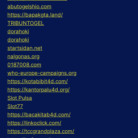
abutogelshio.com
https://bapakgta.land/
TRIBUNTOGEL
dorahoki
dorahoki
startsidan.net
nalgonas.org
0187008.com
who-europe-campaigns.org
https://kotabibit4d.com/
https://kantorpalu4d.org/
Slot Pulsa
Slot77
https://bacakitab4d.com/
https://linkoclick.com/
https://tccgrandplaza.com/