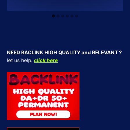
NEED BACLINK HIGH QUALITY and RELEVANT ?
let us help.
click here