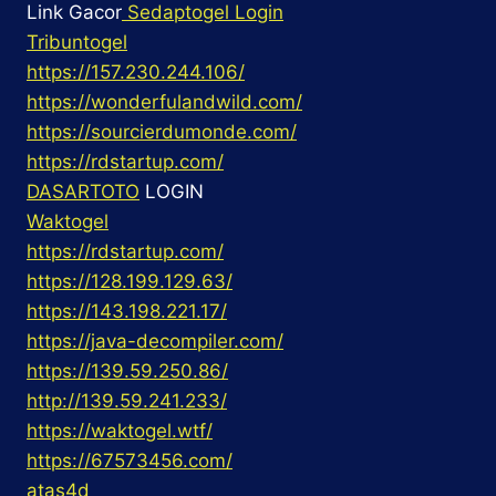
Link Gacor
Sedaptogel Login
Tribuntogel
https://157.230.244.106/
https://wonderfulandwild.com/
https://sourcierdumonde.com/
https://rdstartup.com/
DASARTOTO
LOGIN
Waktogel
https://rdstartup.com/
https://128.199.129.63/
https://143.198.221.17/
https://java-decompiler.com/
https://139.59.250.86/
http://139.59.241.233/
https://waktogel.wtf/
https://67573456.com/
atas4d