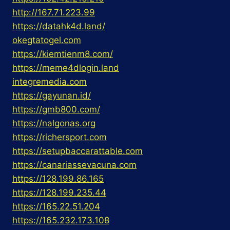
http://167.71.223.99
https://datahk4d.land/
okegtatogel.com
https://kiemtienm8.com/
https://meme4dlogin.land
integremedia.com
https://gayunan.id/
https://gmb800.com/
https://nalgonas.org
https://richersport.com
https://setupbaccarattable.com
https://canariassevacuna.com
https://128.199.86.165
https://128.199.235.44
https://165.22.51.204
https://165.232.173.108