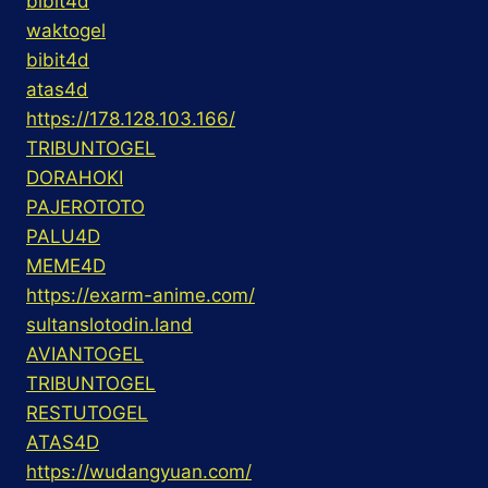
bibit4d
waktogel
bibit4d
atas4d
https://178.128.103.166/
TRIBUNTOGEL
DORAHOKI
PAJEROTOTO
PALU4D
MEME4D
https://exarm-anime.com/
sultanslotodin.land
AVIANTOGEL
TRIBUNTOGEL
RESTUTOGEL
ATAS4D
https://wudangyuan.com/