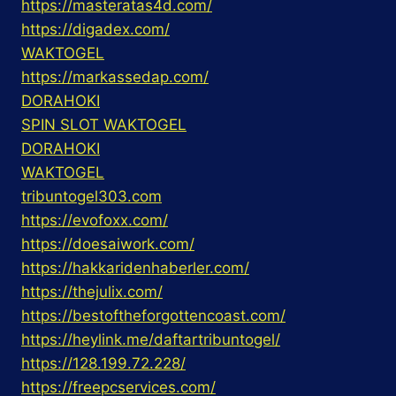
https://masteratas4d.com/
https://digadex.com/
WAKTOGEL
https://markassedap.com/
DORAHOKI
SPIN SLOT WAKTOGEL
DORAHOKI
WAKTOGEL
tribuntogel303.com
https://evofoxx.com/
https://doesaiwork.com/
https://hakkaridenhaberler.com/
https://thejulix.com/
https://bestoftheforgottencoast.com/
https://heylink.me/daftartribuntogel/
https://128.199.72.228/
https://freepcservices.com/