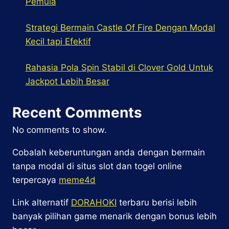
Pemula
Strategi Bermain Castle Of Fire Dengan Modal
Kecil tapi Efektif
Rahasia Pola Spin Stabil di Clover Gold Untuk
Jackpot Lebih Besar
Recent Comments
No comments to show.
Cobalah keberuntungan anda dengan bermain
tanpa modal di situs slot dan togel online
terpercaya
meme4d
Link alternatif
DORAHOKI
terbaru berisi lebih
banyak pilihan game menarik dengan bonus lebih