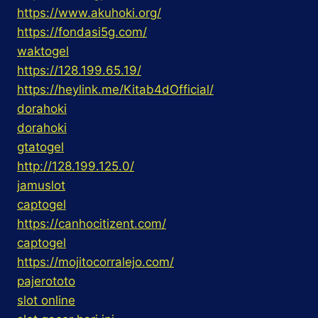
https://www.akuhoki.org/
https://fondasi5g.com/
waktogel
https://128.199.65.19/
https://heylink.me/Kitab4dOfficial/
dorahoki
dorahoki
gtatogel
http://128.199.125.0/
jamuslot
captogel
https://canhocitizent.com/
captogel
https://mojitocorralejo.com/
pajerototo
slot online