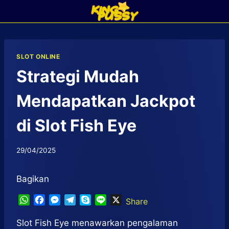
Skip
to
content
SLOT ONLINE
Strategi Mudah
Mendapatkan Jackpot
di Slot Fish Eye
By
29/04/2025
adminpussy
Bagikan
W
F
M
T
S
L
X
Share
h
a
e
e
k
i
a
c
s
l
y
n
Slot Fish Eye menawarkan pengalaman