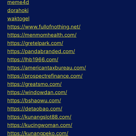
meme4d
dorahoki
waktogel
https://www.fullofnothing.net/
https://menmomhealth.com/
https://gretelpark.com/
https://pandabranded.com/
https://lhb1966.com/
https://americantaxbureau.com/
https://prospectrefinance.com/
https://greatsmo.com/
https://windowdan.com/
https://bshaowu.com/
https://detaobao.com/
https://kunangslot88.com/
https://kucingwoman.com/
https://kunangpeko.com/