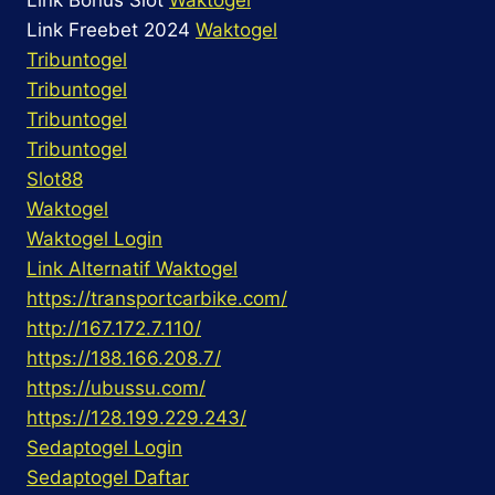
Link Freebet 2024
Waktogel
Tribuntogel
Tribuntogel
Tribuntogel
Tribuntogel
Slot88
Waktogel
Waktogel Login
Link Alternatif Waktogel
https://transportcarbike.com/
http://167.172.7.110/
https://188.166.208.7/
https://ubussu.com/
https://128.199.229.243/
Sedaptogel Login
Sedaptogel Daftar