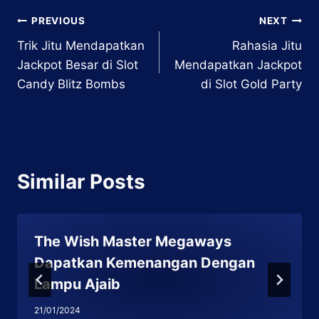
Post
PREVIOUS
NEXT
Trik Jitu Mendapatkan
Rahasia Jitu
navigation
Jackpot Besar di Slot
Mendapatkan Jackpot
Candy Blitz Bombs
di Slot Gold Party
Similar Posts
The Wish Master Megaways
Dapatkan Kemenangan Dengan
Lampu Ajaib
21/01/2024