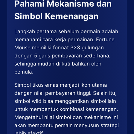
Pahami Mekanisme dan
Simbol Kemenangan
Langkah pertama sebelum bermain adalah
memahami cara kerja permainan. Fortune
Mouse memiliki format 3×3 gulungan
dengan 5 garis pembayaran sederhana,
sehingga mudah diikuti bahkan oleh
pemula.
Simbol tikus emas menjadi ikon utama
dengan nilai pembayaran tinggi. Selain itu,
simbol wild bisa menggantikan simbol lain
untuk membentuk kombinasi kemenangan.
Mengetahui nilai simbol dan mekanisme ini
akan membantu pemain menyusun strategi
lebih efektif.