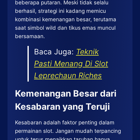
beberapa putaran. Meski tidak selalu
berhasil, strategi ini kadang memicu
kombinasi kemenangan besar, terutama
saat simbol wild dan tikus emas muncul
bersamaan.
Baca Juga:
Teknik
Pasti Menang Di Slot
Leprechaun Riches
Kemenangan Besar dari
Kesabaran yang Teruji
Kesabaran adalah faktor penting dalam
permainan slot. Jangan mudah terpancing
untuk terus menaikkan taruhan hanya