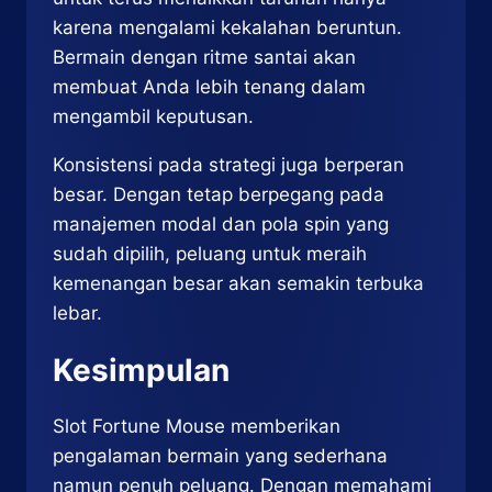
karena mengalami kekalahan beruntun.
Bermain dengan ritme santai akan
membuat Anda lebih tenang dalam
mengambil keputusan.
Konsistensi pada strategi juga berperan
besar. Dengan tetap berpegang pada
manajemen modal dan pola spin yang
sudah dipilih, peluang untuk meraih
kemenangan besar akan semakin terbuka
lebar.
Kesimpulan
Slot Fortune Mouse memberikan
pengalaman bermain yang sederhana
namun penuh peluang. Dengan memahami