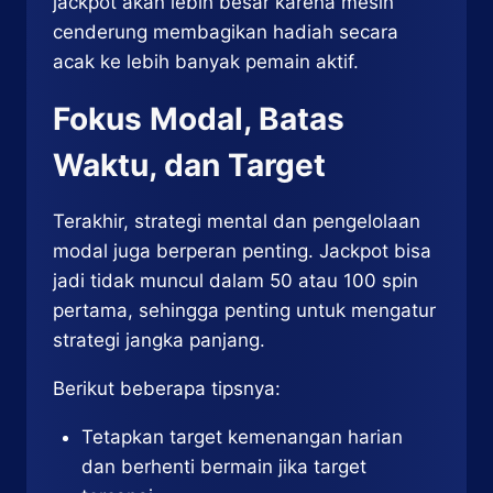
jackpot akan lebih besar karena mesin
cenderung membagikan hadiah secara
acak ke lebih banyak pemain aktif.
Fokus Modal, Batas
Waktu, dan Target
Terakhir, strategi mental dan pengelolaan
modal juga berperan penting. Jackpot bisa
jadi tidak muncul dalam 50 atau 100 spin
pertama, sehingga penting untuk mengatur
strategi jangka panjang.
Berikut beberapa tipsnya:
Tetapkan target kemenangan harian
dan berhenti bermain jika target