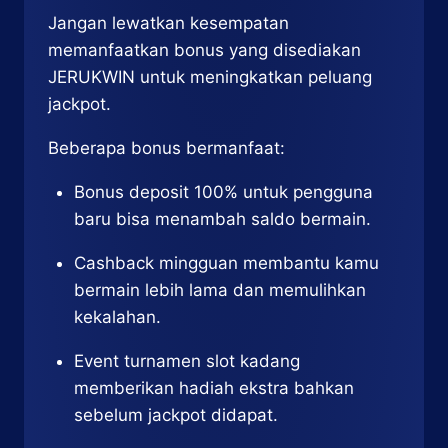
Jangan lewatkan kesempatan
memanfaatkan bonus yang disediakan
JERUKWIN untuk meningkatkan peluang
jackpot.
Beberapa bonus bermanfaat:
Bonus deposit 100% untuk pengguna
baru bisa menambah saldo bermain.
Cashback mingguan membantu kamu
bermain lebih lama dan memulihkan
kekalahan.
Event turnamen slot kadang
memberikan hadiah ekstra bahkan
sebelum jackpot didapat.