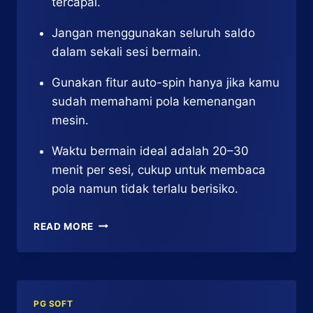
tercapai.
Jangan menggunakan seluruh saldo
dalam sekali sesi bermain.
Gunakan fitur auto-spin hanya jika kamu
sudah memahami pola kemenangan
mesin.
Waktu bermain ideal adalah 20–30
menit per sesi, cukup untuk membaca
pola namun tidak terlalu berisiko.
CARA
READ MORE
MENDAPATKAN
JACKPOT
SLOT
THREE
CRAZY
PG SOFT
PIGGIES