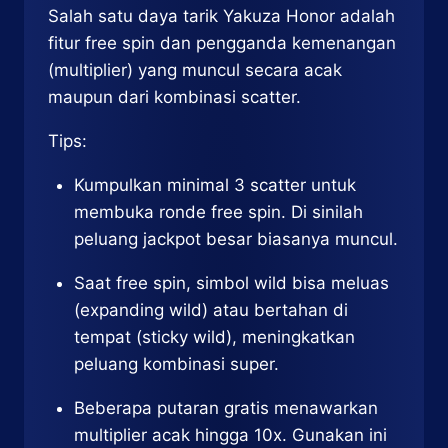
Salah satu daya tarik Yakuza Honor adalah
fitur free spin dan pengganda kemenangan
(multiplier) yang muncul secara acak
maupun dari kombinasi scatter.
Tips:
Kumpulkan minimal 3 scatter untuk
membuka ronde free spin. Di sinilah
peluang jackpot besar biasanya muncul.
Saat free spin, simbol wild bisa meluas
(expanding wild) atau bertahan di
tempat (sticky wild), meningkatkan
peluang kombinasi super.
Beberapa putaran gratis menawarkan
multiplier acak hingga 10x. Gunakan ini