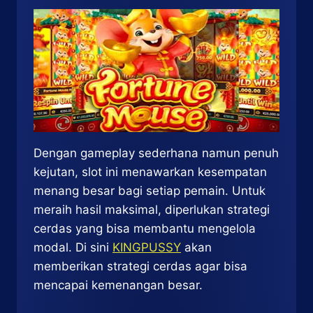
Dengan gameplay sederhana namun penuh
kejutan, slot ini menawarkan kesempatan
menang besar bagi setiap pemain. Untuk
meraih hasil maksimal, diperlukan strategi
cerdas yang bisa membantu mengelola
modal. Di sini
KINGPUSSY
akan
memberikan strategi cerdas agar bisa
mencapai kemenangan besar.