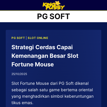
Skip
to
PG SOFT
content
PG SOFT
|
SLOT ONLINE
Strategi Cerdas Capai
Kemenangan Besar Slot
Fortune Mouse
25/10/2025
Slot Fortune Mouse dari PG Soft dikenal
sebagai salah satu game bertema oriental
yang menghadirkan simbol keberuntungan
tikus emas.