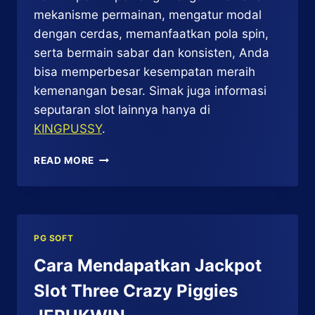
mekanisme permainan, mengatur modal
dengan cerdas, memanfaatkan pola spin,
serta bermain sabar dan konsisten, Anda
bisa memperbesar kesempatan meraih
kemenangan besar. Simak juga informasi
seputaran slot lainnya hanya di
KINGPUSSY
.
STRATEGI
READ MORE
CERDAS
CAPAI
KEMENANGAN
BESAR
SLOT
PG SOFT
FORTUNE
MOUSE
Cara Mendapatkan Jackpot
Slot Three Crazy Piggies