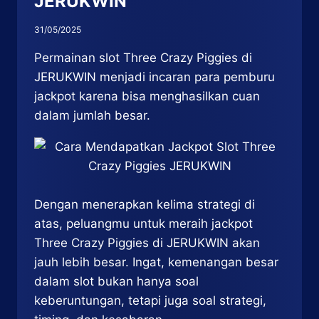
JERUKWIN
31/05/2025
Permainan slot Three Crazy Piggies di
JERUKWIN menjadi incaran para pemburu
jackpot karena bisa menghasilkan cuan
dalam jumlah besar.
Dengan menerapkan kelima strategi di
atas, peluangmu untuk meraih jackpot
Three Crazy Piggies di JERUKWIN akan
jauh lebih besar. Ingat, kemenangan besar
dalam slot bukan hanya soal
keberuntungan, tetapi juga soal strategi,