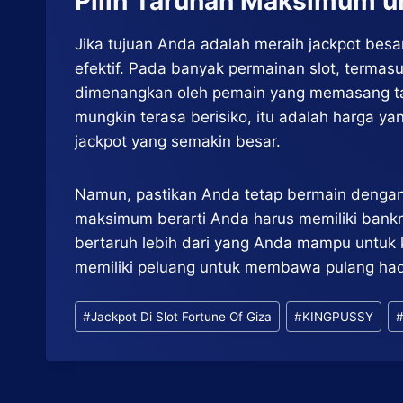
Pilih Taruhan Maksimum un
Jika tujuan Anda adalah meraih jackpot besa
efektif. Pada banyak permainan slot, termasu
dimenangkan oleh pemain yang memasang ta
mungkin terasa berisiko, itu adalah harga 
jackpot yang semakin besar.
Namun, pastikan Anda tetap bermain dengan
maksimum berarti Anda harus memiliki bankro
bertaruh lebih dari yang Anda mampu untuk
memiliki peluang untuk membawa pulang had
Post
#
Jackpot Di Slot Fortune Of Giza
#
KINGPUSSY
Tags: