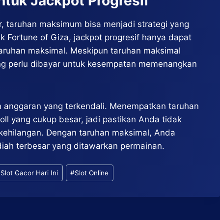
tuk Jackpot Progresif
r, taruhan maksimum bisa menjadi strategi yang
k Fortune of Giza, jackpot progresif hanya dapat
ruhan maksimal. Meskipun taruhan maksimal
yang perlu dibayar untuk kesempatan memenangkan
 anggaran yang terkendali. Menempatkan taruhan
ll yang cukup besar, jadi pastikan Anda tidak
 kehilangan. Dengan taruhan maksimal, Anda
iah terbesar yang ditawarkan permainan.
#
Slot Gacor Hari Ini
#
Slot Online