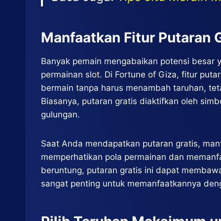
Manfaatkan Fitur Putaran G
Banyak pemain mengabaikan potensi besar yan
permainan slot. Di Fortune of Giza, fitur p
bermain tanpa harus menambah taruhan, tetap
Biasanya, putaran gratis diaktifkan oleh sim
gulungan.
Saat Anda mendapatkan putaran gratis, man
memperhatikan pola permainan dan memanfaat
beruntung, putaran gratis ini dapat membaw
sangat penting untuk memanfaatkannya deng