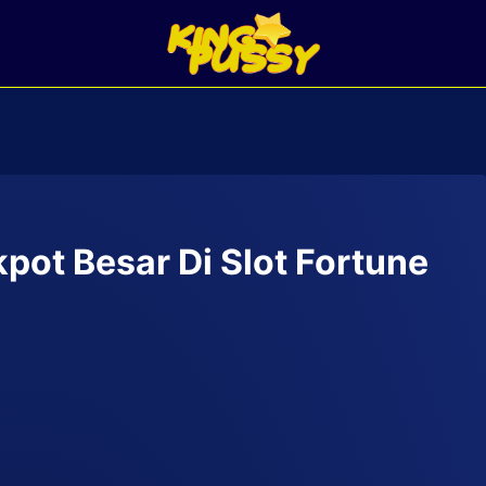
ot Besar Di Slot Fortune