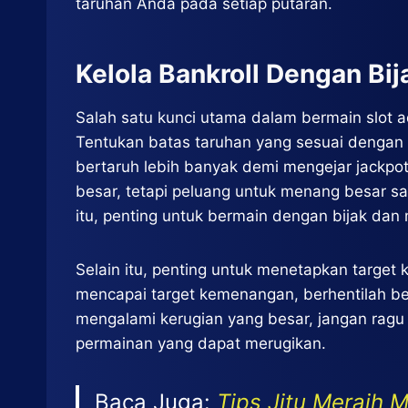
taruhan Anda pada setiap putaran.
Kelola Bankroll Dengan Bij
Salah satu kunci utama dalam bermain slot a
Tentukan batas taruhan yang sesuai dengan
bertaruh lebih banyak demi mengejar jackp
besar, tetapi peluang untuk menang besar s
itu, penting untuk bermain dengan bijak dan
Selain itu, penting untuk menetapkan targe
mencapai target kemenangan, berhentilah ber
mengalami kerugian yang besar, jangan ragu
permainan yang dapat merugikan.
Baca Juga:
Tips Jitu Meraih M