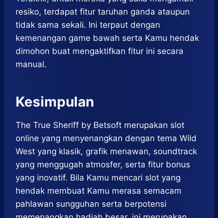
resiko, terdapat fitur taruhan ganda ataupun
tidak sama sekali. Ini terpaut dengan
kemenangan game bawah serta Kamu hendak
dimohon buat mengaktifkan fitur ini secara
manual.
Kesimpulan
The True Sheriff by Betsoft merupakan slot
online yang menyenangkan dengan tema Wild
West yang klasik, grafik menawan, soundtrack
yang menggugah atmosfer, serta fitur bonus
yang inovatif. Bila Kamu mencari slot yang
hendak membuat Kamu merasa semacam
pahlawan sungguhan serta berpotensi
memenangkan hadiah besar, ini merupakan