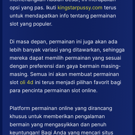
opsi yang pas. Ikuti
kingstarpussy.com
terus
untuk mendapatkan info tentang permainan
slot yang populer.
Di masa depan, permainan ini juga akan ada
lebih banyak variasi yang ditawarkan, sehingga
mereka dapat memilih permainan yang sesuai
dengan preferensi dan gaya bermain masing-
masing. Semua ini akan membuat permainan
slot
oli 4d
ini terus menjadi pilihan favorit bagi
para pencinta permainan slot online.
Platform permainan online yang dirancang
khusus untuk memberikan pengalaman
bermain yang mengasyikkan dan penuh
keuntungan! Bagi Anda yang mencari situs