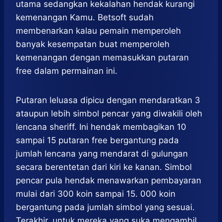
utama sedangkan kekalahan hendak kurangi
kemenangan Kamu. Betsoft sudah
membenarkan kalau pemain memperoleh
banyak kesempatan buat memperoleh
kemenangan dengan memasukkan putaran
free dalam permainan ini.
Putaran leluasa dipicu dengan mendaratkan 3
ataupun lebih simbol pencar yang diwakili oleh
lencana sheriff. Ini hendak membagikan 10
sampai 15 putaran free bergantung pada
jumlah lencana yang mendarat di gulungan
secara berentetan dari kiri ke kanan. Simbol
pencar pula hendak menawarkan pembayaran
mulai dari 300 koin sampai 15. 000 koin
bergantung pada jumlah simbol yang sesuai.
Terakhir, untuk mereka yang suka mengambil