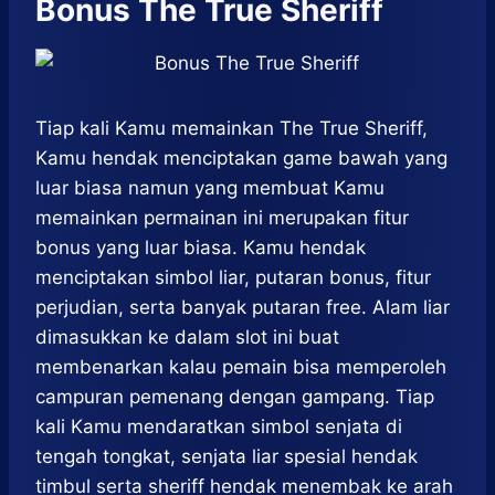
Bonus The True Sheriff
Tiap kali Kamu memainkan The True Sheriff,
Kamu hendak menciptakan game bawah yang
luar biasa namun yang membuat Kamu
memainkan permainan ini merupakan fitur
bonus yang luar biasa. Kamu hendak
menciptakan simbol liar, putaran bonus, fitur
perjudian, serta banyak putaran free. Alam liar
dimasukkan ke dalam slot ini buat
membenarkan kalau pemain bisa memperoleh
campuran pemenang dengan gampang. Tiap
kali Kamu mendaratkan simbol senjata di
tengah tongkat, senjata liar spesial hendak
timbul serta sheriff hendak menembak ke arah