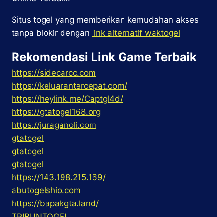
Situs togel yang memberikan kemudahan akses
tanpa blokir dengan
link alternatif waktogel
Rekomendasi Link Game Terbaik
https://sidecarcc.com
https://keluarantercepat.com/
https://heylink.me/Captgl4d/
https://gtatogel168.org
https://juraganoli.com
gtatogel
gtatogel
gtatogel
https://143.198.215.169/
abutogelshio.com
https://bapakgta.land/
TRIBUNTOGEL