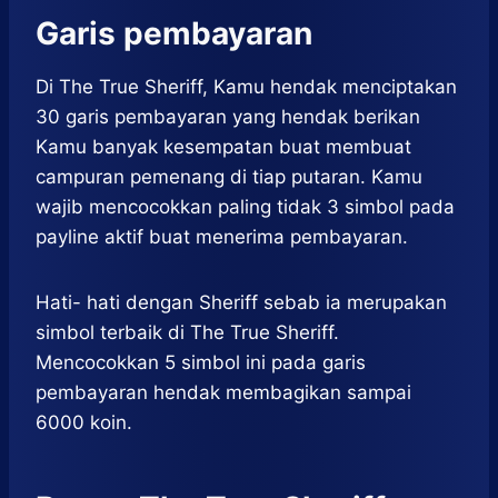
Garis pembayaran
Di The True Sheriff, Kamu hendak menciptakan
30 garis pembayaran yang hendak berikan
Kamu banyak kesempatan buat membuat
campuran pemenang di tiap putaran. Kamu
wajib mencocokkan paling tidak 3 simbol pada
payline aktif buat menerima pembayaran.
Hati- hati dengan Sheriff sebab ia merupakan
simbol terbaik di The True Sheriff.
Mencocokkan 5 simbol ini pada garis
pembayaran hendak membagikan sampai
6000 koin.