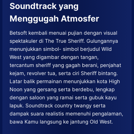
Soundtrack yang
Menggugah Atmosfer
Betsoft kembali menuai pujian dengan visual
spektakuler di The True Sheriff. Gulungannya
menunjukkan simbol- simbol berjudul Wild
West yang digambar dengan tangan,
tercantum sheriff yang gagah berani, penjahat
kejam, revolver tua, serta ciri Sheriff bintang.
Latar balik permainan menunjukkan kota High
Noon yang gersang serta berdebu, lengkap
dengan saloon yang ramai serta gubuk kayu
lapuk. Soundtrack country twangy serta
dampak suara realistis memenuhi pengalaman,
bawa Kamu langsung ke jantung Old West.