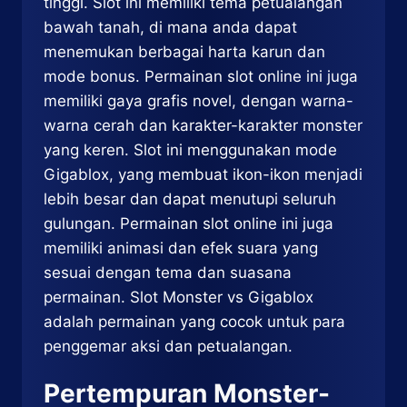
tinggi. Slot ini memiliki tema petualangan
bawah tanah, di mana anda dapat
menemukan berbagai harta karun dan
mode bonus. Permainan slot online ini juga
memiliki gaya grafis novel, dengan warna-
warna cerah dan karakter-karakter monster
yang keren. Slot ini menggunakan mode
Gigablox, yang membuat ikon-ikon menjadi
lebih besar dan dapat menutupi seluruh
gulungan. Permainan slot online ini juga
memiliki animasi dan efek suara yang
sesuai dengan tema dan suasana
permainan. Slot Monster vs Gigablox
adalah permainan yang cocok untuk para
penggemar aksi dan petualangan.
Pertempuran Monster-