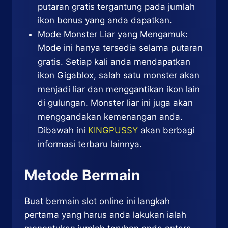
putaran gratis tergantung pada jumlah
ikon bonus yang anda dapatkan.
Mode Monster Liar yang Mengamuk:
Mode ini hanya tersedia selama putaran
gratis. Setiap kali anda mendapatkan
ikon Gigablox, salah satu monster akan
menjadi liar dan menggantikan ikon lain
di gulungan. Monster liar ini juga akan
menggandakan kemenangan anda.
Dibawah ini
KINGPUSSY
akan berbagi
informasi terbaru lainnya.
Metode Bermain
Buat bermain slot online ini langkah
pertama yang harus anda lakukan ialah