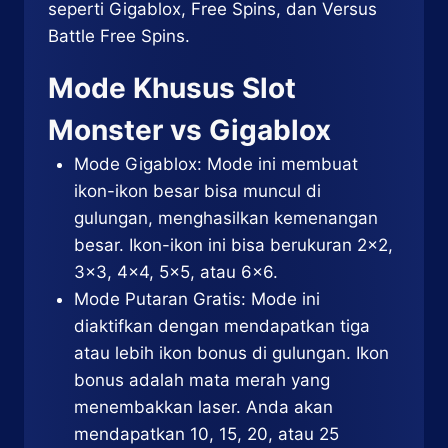
seperti Gigablox, Free Spins, dan Versus
Battle Free Spins.
Mode Khusus Slot
Monster vs Gigablox
Mode Gigablox: Mode ini membuat
ikon-ikon besar bisa muncul di
gulungan, menghasilkan kemenangan
besar. Ikon-ikon ini bisa berukuran 2×2,
3×3, 4×4, 5×5, atau 6×6.
Mode Putaran Gratis: Mode ini
diaktifkan dengan mendapatkan tiga
atau lebih ikon bonus di gulungan. Ikon
bonus adalah mata merah yang
menembakkan laser. Anda akan
mendapatkan 10, 15, 20, atau 25