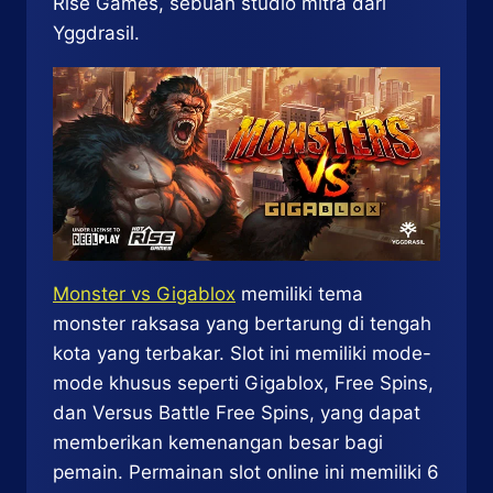
Rise Games, sebuah studio mitra dari
Yggdrasil.
Monster vs Gigablox
memiliki tema
monster raksasa yang bertarung di tengah
kota yang terbakar. Slot ini memiliki mode-
mode khusus seperti Gigablox, Free Spins,
dan Versus Battle Free Spins, yang dapat
memberikan kemenangan besar bagi
pemain. Permainan slot online ini memiliki 6