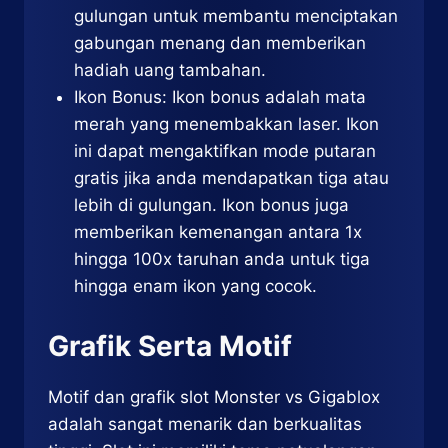
gulungan untuk membantu menciptakan
gabungan menang dan memberikan
hadiah uang tambahan.
Ikon Bonus: Ikon bonus adalah mata
merah yang menembakkan laser. Ikon
ini dapat mengaktifkan mode putaran
gratis jika anda mendapatkan tiga atau
lebih di gulungan. Ikon bonus juga
memberikan kemenangan antara 1x
hingga 100x taruhan anda untuk tiga
hingga enam ikon yang cocok.
Grafik Serta Motif
Motif dan grafik slot Monster vs Gigablox
adalah sangat menarik dan berkualitas