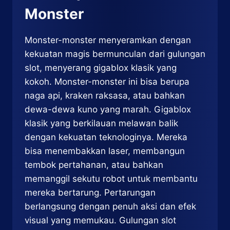
Monster
Monster-monster menyeramkan dengan
kekuatan magis bermunculan dari gulungan
slot, menyerang gigablox klasik yang
kokoh. Monster-monster ini bisa berupa
naga api, kraken raksasa, atau bahkan
dewa-dewa kuno yang marah. Gigablox
klasik yang berkilauan melawan balik
dengan kekuatan teknologinya. Mereka
bisa menembakkan laser, membangun
tembok pertahanan, atau bahkan
memanggil sekutu robot untuk membantu
mereka bertarung. Pertarungan
berlangsung dengan penuh aksi dan efek
visual yang memukau. Gulungan slot