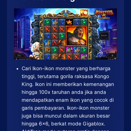
Cari Ikon-ikon monster yang berharga
tinggi, terutama gorila raksasa Kongo
King. Ikon ini memberikan kemenangan
hingga 100x taruhan anda jika anda
mendapatkan enam ikon yang cocok di
garis pembayaran. Ikon-ikon monster
juga bisa muncul dalam ukuran besar
hingga 6×6, berkat mode Gigablox.