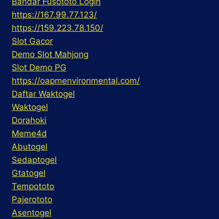
Bandar Fusototo Login
https://167.99.77.123/
https://159.223.78.150/
Slot Gacor
Demo Slot Mahjong
Slot Demo PG
https://oapmenvironmental.com/
Daftar Waktogel
Waktogel
Dorahoki
Meme4d
Abutogel
Sedaptogel
Gtatogel
Tempototo
Pajerototo
Asentogel