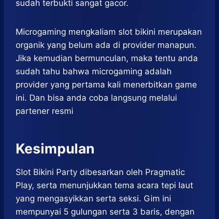
sudah terbukti sangat gacor.
Microgaming mengkaliam slot bikini merupakan
organik yang belum ada di provider manapun.
Jika kemudian bermunculan, maka tentu anda
sudah tahu bahwa microgaming adalah
provider yang pertama kali menerbitkan game
ini. Dan bisa anda coba langsung melalui
partener resmi
Kesimpulan
Slot Bikini Party dibesarkan oleh Pragmatic
Play, serta menunjukkan tema acara tepi laut
yang mengasyikkan serta seksi. Gim ini
mempunyai 5 gulungan serta 3 baris, dengan