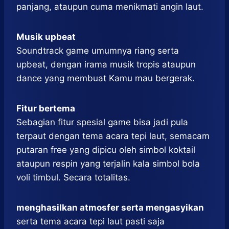
panjang, ataupun cuma menikmati angin laut.
Musik upbeat
Soundtrack game umumnya riang serta
upbeat, dengan irama musik tropis ataupun
dance yang membuat Kamu mau bergerak.
Fitur bertema
Sebagian fitur spesial game bisa jadi pula
terpaut dengan tema acara tepi laut, semacam
putaran free yang dipicu oleh simbol koktail
ataupun respin yang terjalin kala simbol bola
voli timbul. Secara totalitas.
menghasilkan atmosfer serta mengasyikan
serta tema acara tepi laut pasti saja