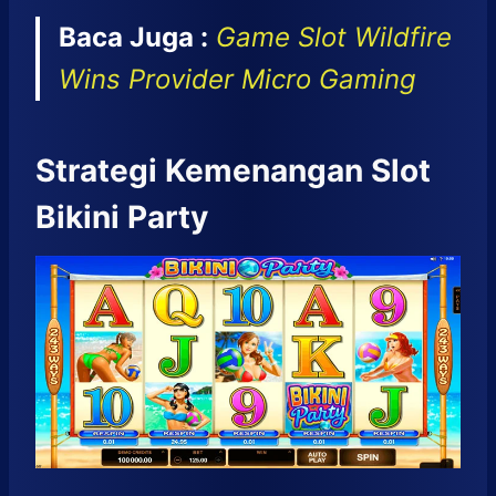
Baca Juga :
Game Slot Wildfire
Wins Provider Micro Gaming
Strategi Kemenangan Slot
Bikini Party