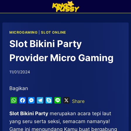
Skip
to
content
MICROGAMING
|
SLOT ONLINE
Slot Bikini Party
Provider Micro Gaming
By
11/01/2024
adminpussy
Bagikan
W
F
M
T
S
L
X
Share
h
a
e
e
k
i
a
c
s
l
y
n
Slot Bikini Party
merupakan acara tepi laut
t
e
s
e
p
e
yang seru serta seksi, semacam namanya!
s
b
e
g
e
Game ini mengundang Kamu buat bergabung