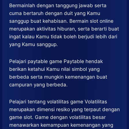
Bermainlah dengan tanggung jawab serta
cuma bertaruh dengan duit yang Kamu
sanggup buat kehabisan. Bermain slot online
merupakan aktivitas hiburan, serta berarti buat
ingat kalau Kamu tidak boleh berjudi lebih dari
yang Kamu sanggup.
Pelajari paytable game Paytable hendak
berikan ketahui Kamu nilai simbol yang
berbeda serta mungkin kemenangan buat
campuran yang berbeda.
Pelajari tentang volatilitas game Volatilitas
merupakan dimensi resiko yang terpaut dengan
game slot. Game dengan volatilitas besar
menawarkan kemampuan kemenangan yang