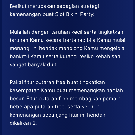
Berikut merupakan sebagian strategi
kemenangan buat Slot Bikini Party:
Mulailah dengan taruhan kecil serta tingkatkan
taruhan Kamu secara bertahap bila Kamu mulai
menang. Ini hendak menolong Kamu mengelola
bankroll Kamu serta kurangi resiko kehabisan
sangat banyak duit.
Pakai fitur putaran free buat tingkatkan
kesempatan Kamu buat memenangkan hadiah
besar. Fitur putaran free membagikan pemain
beberapa putaran free, serta seluruh
kemenangan sepanjang fitur ini hendak
dikalikan 2.