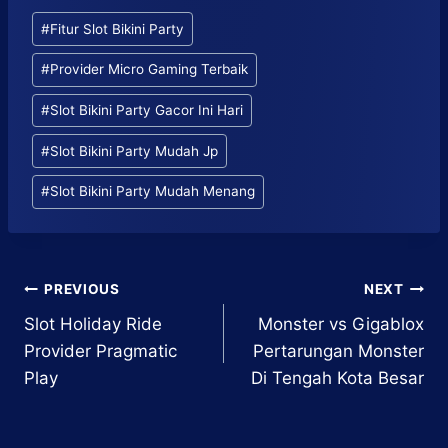
Post
#
Fitur Slot Bikini Party
Tags:
#
Provider Micro Gaming Terbaik
#
Slot Bikini Party Gacor Ini Hari
#
Slot Bikini Party Mudah Jp
#
Slot Bikini Party Mudah Menang
Post
PREVIOUS
NEXT
Slot Holiday Ride
Monster vs Gigablox
navigation
Provider Pragmatic
Pertarungan Monster
Play
Di Tengah Kota Besar