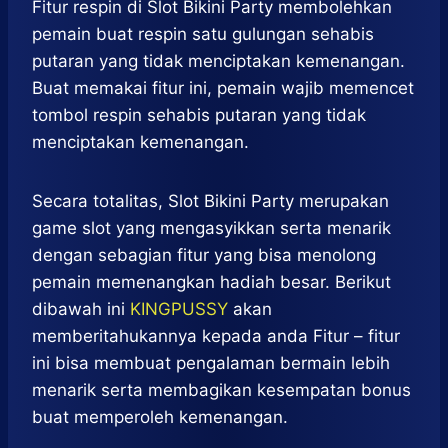
Fitur respin di Slot Bikini Party membolehkan
pemain buat respin satu gulungan sehabis
putaran yang tidak menciptakan kemenangan.
Buat memakai fitur ini, pemain wajib memencet
tombol respin sehabis putaran yang tidak
menciptakan kemenangan.
Secara totalitas, Slot Bikini Party merupakan
game slot yang mengasyikkan serta menarik
dengan sebagian fitur yang bisa menolong
pemain memenangkan hadiah besar. Berikut
dibawah ini
KINGPUSSY
akan
memberitahukannya kepada anda Fitur – fitur
ini bisa membuat pengalaman bermain lebih
menarik serta membagikan kesempatan bonus
buat memperoleh kemenangan.