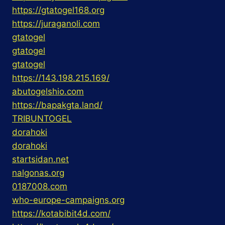
https://gtatogel168.org
https://juraganoli.com
gtatogel
gtatogel
gtatogel
https://143.198.215.169/
abutogelshio.com
https://bapakgta.land/
TRIBUNTOGEL
dorahoki
dorahoki
startsidan.net
nalgonas.org
0187008.com
who-europe-campaigns.org
https://kotabibit4d.com/