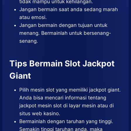
tidak mampu untuk kehilangan.
Jangan bermain saat anda sedang marah
atau emosi.
Jangan bermain dengan tujuan untuk
menang. Bermainlah untuk bersenang-
senang.
Tips Bermain Slot Jackpot
Giant
Pilih mesin slot yang memiliki jackpot giant.
Anda bisa mencari informasi tentang
jackpot mesin slot di layar mesin atau di
situs web kasino.
Bermainlah dengan taruhan yang tinggi.
Semakin tinggi taruhan anda, maka