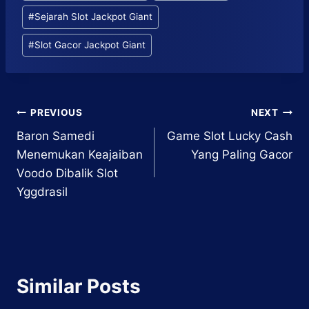
#
Sejarah Slot Jackpot Giant
#
Slot Gacor Jackpot Giant
Post
PREVIOUS
NEXT
Baron Samedi
Game Slot Lucky Cash
navigation
Menemukan Keajaiban
Yang Paling Gacor
Voodo Dibalik Slot
Yggdrasil
Similar Posts