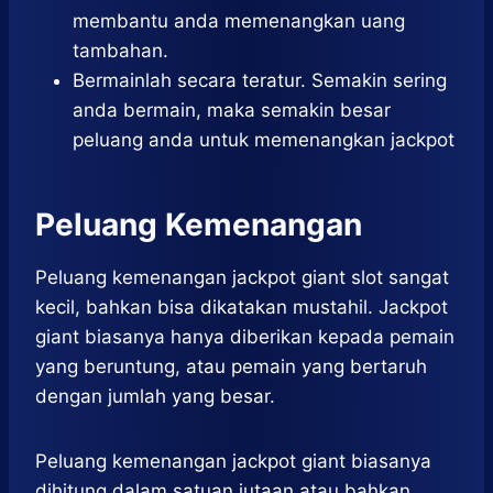
membantu anda memenangkan uang
tambahan.
Bermainlah secara teratur. Semakin sering
anda bermain, maka semakin besar
peluang anda untuk memenangkan jackpot
Peluang Kemenangan
Peluang kemenangan jackpot giant slot sangat
kecil, bahkan bisa dikatakan mustahil. Jackpot
giant biasanya hanya diberikan kepada pemain
yang beruntung, atau pemain yang bertaruh
dengan jumlah yang besar.
Peluang kemenangan jackpot giant biasanya
dihitung dalam satuan jutaan atau bahkan