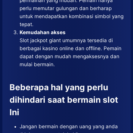
permainan yang mudah. Pemain hanya
perlu memutar gulungan dan berharap
untuk mendapatkan kombinasi simbol yang
tepat.
Kemudahan akses
Slot jackpot giant umumnya tersedia di
berbagai kasino online dan offline. Pemain
dapat dengan mudah mengaksesnya dan
mulai bermain.
Beberapa hal yang perlu
dihindari saat bermain slot
Ini
Jangan bermain dengan uang yang anda