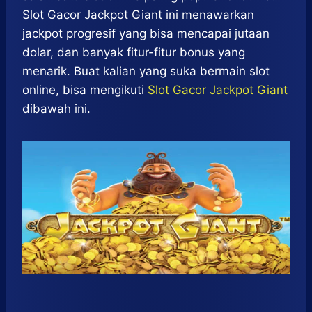
A
o
n
r
Slot Gacor Jackpot Giant ini menawarkan
p
o
g
a
jackpot progresif yang bisa mencapai jutaan
p
k
e
m
r
dolar, dan banyak fitur-fitur bonus yang
menarik. Buat kalian yang suka bermain slot
online, bisa mengikuti
Slot Gacor Jackpot Giant
dibawah ini.