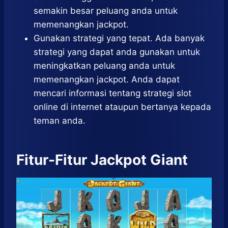
semakin besar peluang anda untuk
memenangkan jackpot.
Gunakan strategi yang tepat. Ada banyak
strategi yang dapat anda gunakan untuk
meningkatkan peluang anda untuk
memenangkan jackpot. Anda dapat
mencari informasi tentang strategi slot
online di internet ataupun bertanya kepada
teman anda.
Fitur-Fitur Jackpot Giant