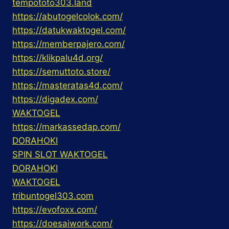
tempototo303.land
https://abutogelcolok.com/
https://datukwaktogel.com/
https://memberpajero.com/
https://klikpalu4d.org/
https://semuttoto.store/
https://masteratas4d.com/
https://digadex.com/
WAKTOGEL
https://markassedap.com/
DORAHOKI
SPIN SLOT WAKTOGEL
DORAHOKI
WAKTOGEL
tribuntogel303.com
https://evofoxx.com/
https://doesaiwork.com/