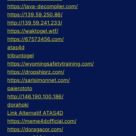
https://java-decompiler.com/
https://139.59.250.86/
http://139.59.241.233/
https://waktogel.wtf/
https://67573456.com/
atas4d
tribuntogel
https://wyomingsafetytraining.com/
https://dropshiprz.com/
https://sarlsimonnet.com/
pajerototo
http://146.190.100.186/
dorahoki
Link Alternatif ATAS4D
https://meme4dofficial.com/
https://doragacor.com/