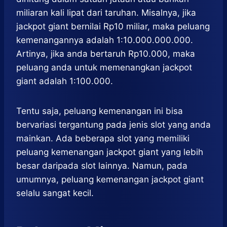
miliaran kali lipat dari taruhan. Misalnya, jika
jackpot giant bernilai Rp10 miliar, maka peluang
kemenangannya adalah 1:10.000.000.000.
Artinya, jika anda bertaruh Rp10.000, maka
peluang anda untuk memenangkan jackpot
giant adalah 1:100.000.
Tentu saja, peluang kemenangan ini bisa
bervariasi tergantung pada jenis slot yang anda
mainkan. Ada beberapa slot yang memiliki
peluang kemenangan jackpot giant yang lebih
besar daripada slot lainnya. Namun, pada
umumnya, peluang kemenangan jackpot giant
selalu sangat kecil.