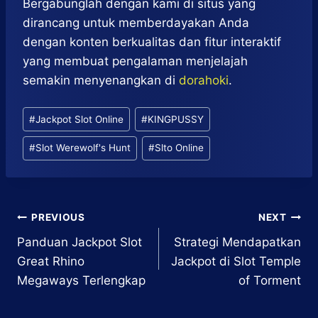
Bergabunglah dengan kami di situs yang
dirancang untuk memberdayakan Anda
dengan konten berkualitas dan fitur interaktif
yang membuat pengalaman menjelajah
semakin menyenangkan di
dorahoki
.
Post
#
Jackpot Slot Online
#
KINGPUSSY
Tags:
#
Slot Werewolf's Hunt
#
Slto Online
Post
PREVIOUS
NEXT
Panduan Jackpot Slot
Strategi Mendapatkan
navigation
Great Rhino
Jackpot di Slot Temple
Megaways Terlengkap
of Torment