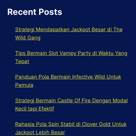
Recent Posts
Strategi Mendapatkan Jackpot Besar di The
Wild Gang
Tips Bermain Slot Vampy Party di Waktu Yang
Tepat
Panduan Pola Bermain Infective Wild Untuk
Pemula
Strategi Bermain Castle Of Fire Dengan Modal
Kecil tapi Efektif
Rahasia Pola Spin Stabil di Clover Gold Untuk
Jackpot Lebih Besar