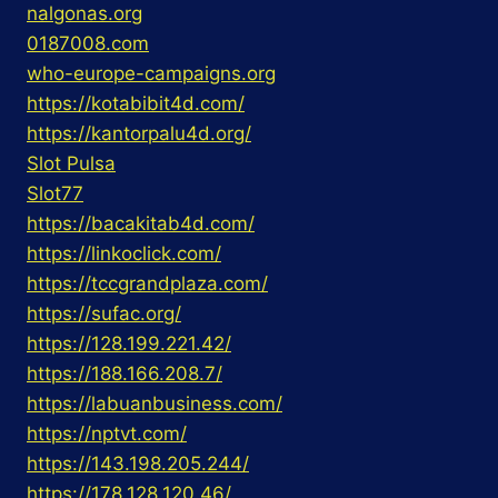
nalgonas.org
0187008.com
who-europe-campaigns.org
https://kotabibit4d.com/
https://kantorpalu4d.org/
Slot Pulsa
Slot77
https://bacakitab4d.com/
https://linkoclick.com/
https://tccgrandplaza.com/
https://sufac.org/
https://128.199.221.42/
https://188.166.208.7/
https://labuanbusiness.com/
https://nptvt.com/
https://143.198.205.244/
https://178.128.120.46/