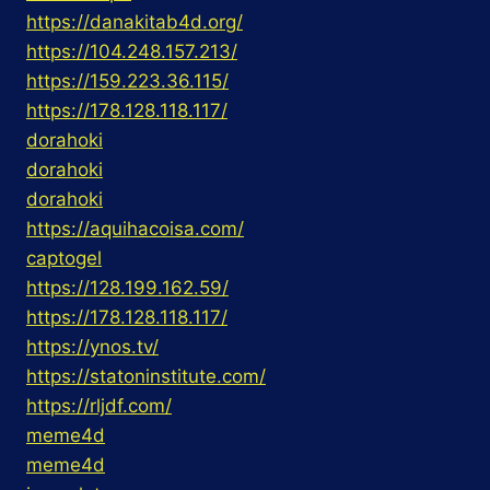
https://danakitab4d.org/
https://104.248.157.213/
https://159.223.36.115/
https://178.128.118.117/
dorahoki
dorahoki
dorahoki
https://aquihacoisa.com/
captogel
https://128.199.162.59/
https://178.128.118.117/
https://ynos.tv/
https://statoninstitute.com/
https://rljdf.com/
meme4d
meme4d