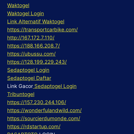
Waktogel
Waktogel Login
Link Alternatif Waktogel
https://transportcarbike.com/
http://167.172.7.110/
https://188.166.208.7/
https://ubussu.com/
https://128.199.229.243/
Sedaptogel Login
Sedaptogel Daftar
Link Gacor
Sedaptogel Login
Tribuntogel
https://157.230.244.106/
https://wonderfulandwild.com/
https://sourcierdumonde.com/
https://rdstartup.com/