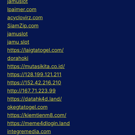
jamuslot
lpaimer.com
acyclovirz.com
SiamZip.com
jamuslot
jamu slot
https://laigtatogel.com/
dorahoki
https://mutasikita.co.id/
https://128.199.121.211
https://152.42.216.210
http://167.71.223.99
https://datahk4d.land/
okegtatogel.com
https://kiemtienm8.com/
https://meme4dlogin.land
integremedia.com