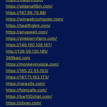
https://sildenafilbh.com/
https://167.99.79.88/
https://winwebcomputer.com/
https://healthglint.com/
https://anyawait.com/
https://zinkberryfarm.com/
https://146.190.108.167/
http://139.59.120.185/
369kad.com
https://monkeyinvoice.com/
https://165.22.53.103/
https://167.71.193.173/
https://news5s.com/
https://fsimcafe.com/
https://bw100chat.com/
https://clixgo.com/