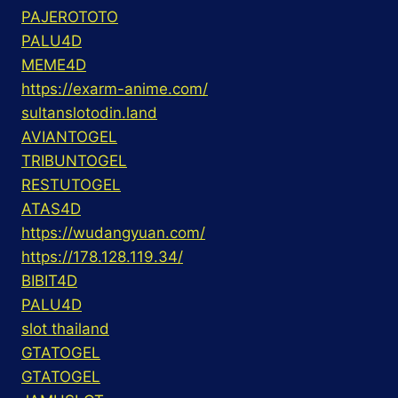
PAJEROTOTO
PALU4D
MEME4D
https://exarm-anime.com/
sultanslotodin.land
AVIANTOGEL
TRIBUNTOGEL
RESTUTOGEL
ATAS4D
https://wudangyuan.com/
https://178.128.119.34/
BIBIT4D
PALU4D
slot thailand
GTATOGEL
GTATOGEL