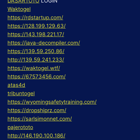
DASARTOTO
LOGIN
Waktogel
https://rdstartup.com/
https://128.199.129.63/
https://143.198.221.17/
https://java-decompiler.com/
https://139.59.250.86/
http://139.59.241.233/
https://waktogel.wtf/
https://67573456.com/
atas4d
tribuntogel
https://wyomingsafetytraining.com/
https://dropshiprz.com/
https://sarlsimonnet.com/
pajerototo
http://146.190.100.186/