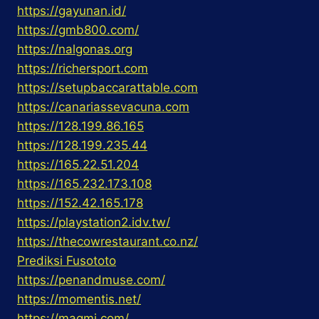
https://gayunan.id/
https://gmb800.com/
https://nalgonas.org
https://richersport.com
https://setupbaccarattable.com
https://canariassevacuna.com
https://128.199.86.165
https://128.199.235.44
https://165.22.51.204
https://165.232.173.108
https://152.42.165.178
https://playstation2.idv.tw/
https://thecowrestaurant.co.nz/
Prediksi Fusototo
https://penandmuse.com/
https://momentis.net/
https://magmj.com/