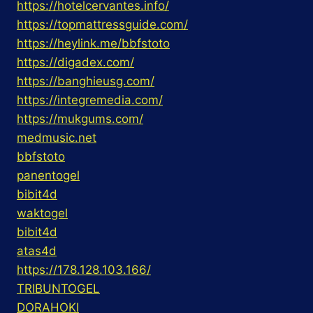
https://hotelcervantes.info/
https://topmattressguide.com/
https://heylink.me/bbfstoto
https://digadex.com/
https://banghieusg.com/
https://integremedia.com/
https://mukgums.com/
medmusic.net
bbfstoto
panentogel
bibit4d
waktogel
bibit4d
atas4d
https://178.128.103.166/
TRIBUNTOGEL
DORAHOKI