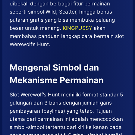
dibekali dengan berbagai fitur permainan
seperti simbol Wild, Scatter, hingga bonus
putaran gratis yang bisa membuka peluang
besar untuk menang.
KINGPUSSY
akan
membahas panduan lengkap cara bermain slot
Werewolf’s Hunt.
Mengenal Simbol dan
Mekanisme Permainan
Slot Werewolf’s Hunt memiliki format standar 5
gulungan dan 3 baris dengan jumlah garis
pembayaran (paylines) yang tetap. Tujuan
utama dari permainan ini adalah mencocokkan
simbol-simbol tertentu dari kiri ke kanan pada