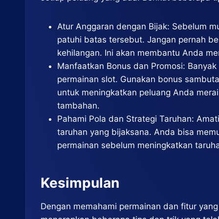
Atur Anggaran dengan Bijak: Sebelum mu
patuhi batas tersebut. Jangan pernah b
kehilangan. Ini akan membantu Anda men
Manfaatkan Bonus dan Promosi: Banyak 
permainan slot. Gunakan bonus sambutan
untuk meningkatkan peluang Anda mera
tambahan.
Pahami Pola dan Strategi Taruhan: Amat
taruhan yang bijaksana. Anda bisa mem
permainan sebelum meningkatkan taruhan
Kesimpulan
​Dengan memahami permainan dan fitur yang d