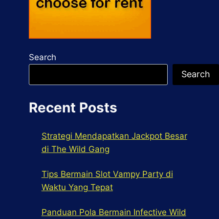
Search
Search
Recent Posts
Strategi Mendapatkan Jackpot Besar
di The Wild Gang
Tips Bermain Slot Vampy Party di
Waktu Yang Tepat
Panduan Pola Bermain Infective Wild