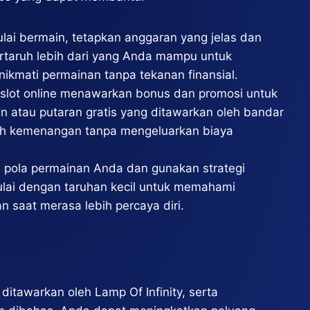
lai bermain, tetapkan anggaran yang jelas dan
ertaruh lebih dari yang Anda mampu untuk
ikmati permainan tanpa tekanan finansial.
slot online menawarkan bonus dan promosi untuk
 atau putaran gratis yang ditawarkan oleh bandar
ih kemenangan tanpa mengeluarkan biaya
i pola permainan Anda dan gunakan strategi
ulai dengan taruhan kecil untuk memahami
 saat merasa lebih percaya diri.
itawarkan oleh Lamp Of Infinity, serta