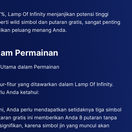
, Lamp Of Infinity menjanjikan potensi tinggi
perti wild simbol dan putaran gratis, sangat penting
lkan peluang menang Anda.
lam Permainan
r-fitur yang ditawarkan dalam Lamp Of Infinity.
rlu Anda ketahui:
 ini, Anda perlu mendapatkan setidaknya tiga simbol
taran gratis ini memberikan Anda 8 putaran tanpa
signifikan, karena simbol jin yang muncul akan