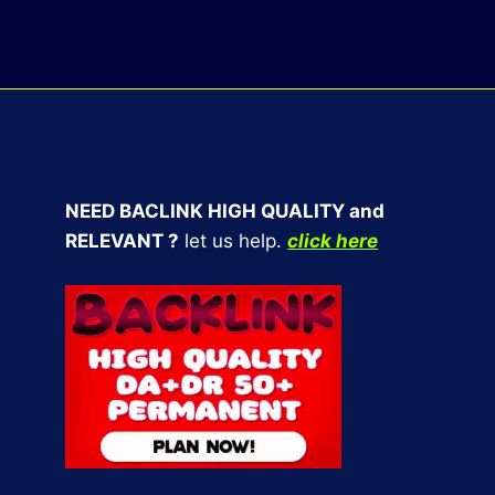
NEED BACLINK HIGH QUALITY and
RELEVANT ?
let us help.
click here