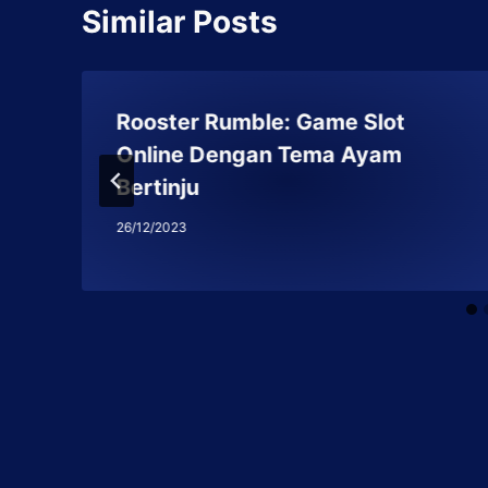
Similar Posts
Rooster Rumble: Game Slot
Online Dengan Tema Ayam
Bertinju
26/12/2023