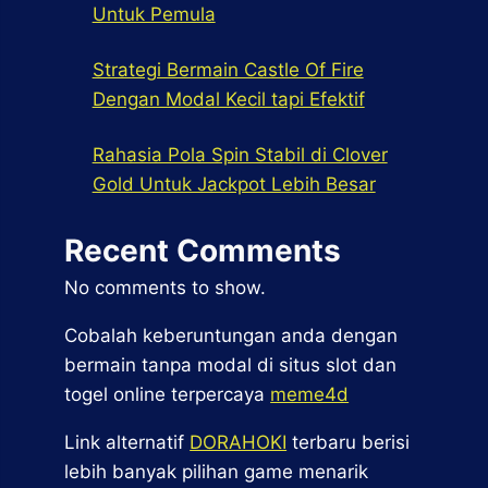
Untuk Pemula
Strategi Bermain Castle Of Fire
Dengan Modal Kecil tapi Efektif
Rahasia Pola Spin Stabil di Clover
Gold Untuk Jackpot Lebih Besar
Recent Comments
No comments to show.
Cobalah keberuntungan anda dengan
bermain tanpa modal di situs slot dan
togel online terpercaya
meme4d
Link alternatif
DORAHOKI
terbaru berisi
lebih banyak pilihan game menarik