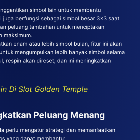
enggantikan simbol lain untuk membantu
 juga berfungsi sebagai simbol besar 3×3 saat
ikan peluang tambahan untuk menciptakan
an maksimum.
kan enam atau lebih simbol bulan, fitur ini akan
untuk mengumpulkan lebih banyak simbol selama
ul, respin akan direset, dan ini meningkatkan
in Di Slot Golden Temple
ngkatkan Peluang Menang
nda perlu mengatur strategi dan memanfaatkan
tips yang dapat membantu: