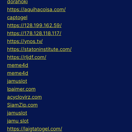
dorahoki
https://aquihacoisa.com/
captogel
https://128.199.162.59/
https://178.128.118.117/
https://ynos.tv/
https://statoninstitute.com/
https://rljdf.com/
meme4d
meme4d
jamuslot
lpaimer.com
acyclovirz.com
SiamZip.com
jamuslot
jamu slot
https://laigtatogel.com/