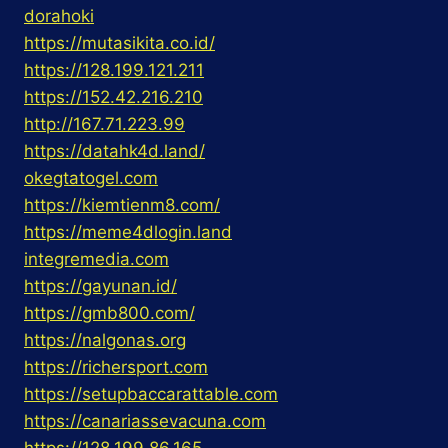
dorahoki
https://mutasikita.co.id/
https://128.199.121.211
https://152.42.216.210
http://167.71.223.99
https://datahk4d.land/
okegtatogel.com
https://kiemtienm8.com/
https://meme4dlogin.land
integremedia.com
https://gayunan.id/
https://gmb800.com/
https://nalgonas.org
https://richersport.com
https://setupbaccarattable.com
https://canariassevacuna.com
https://128.199.86.165