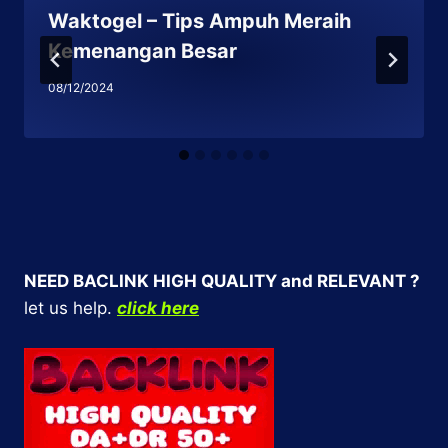
Waktogel – Tips Ampuh Meraih
Kemenangan Besar
08/12/2024
NEED BACLINK HIGH QUALITY and RELEVANT ?
let us help.
click here