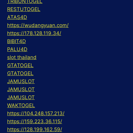
TRIBUNTOGEL
RESTUTOGEL
ATAS4D
https://wudangyuan.com/
https://178.128.119.34/
BIBIT4D
PALU4D
slot thailand
GTATOGEL
GTATOGEL
JAMUSLOT
JAMUSLOT
JAMUSLOT
WAKTOGEL
https://104.248.157.213/
https://159.223.36.115/
https://128.199.162.59/