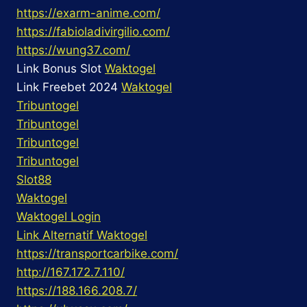
https://exarm-anime.com/
https://fabioladivirgilio.com/
https://wung37.com/
Link Bonus Slot
Waktogel
Link Freebet 2024
Waktogel
Tribuntogel
Tribuntogel
Tribuntogel
Tribuntogel
Slot88
Waktogel
Waktogel Login
Link Alternatif Waktogel
https://transportcarbike.com/
http://167.172.7.110/
https://188.166.208.7/