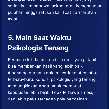
sering kali membawa jackpot atau kemenangan
puluhan hingga ratusan kali lipat dari taruhan
awal.
5. Main Saat Waktu
Psikologis Tenang
Bermain slot dalam kondisi emosi yang stabil
bisa memberikan hasil yang lebih baik
dibanding bermain dalam keadaan stres atau
terburu-buru. Kondisi psikologis yang tenang
memungkinkan Anda untuk membuat
keputusan lebih bijak, tidak terbawa emosi,
dan lebih peka terhadap pola permainan.