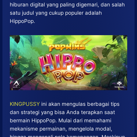
t
e
s
e
p
e
hiburan digital yang paling digemari, dan salah
s
b
e
g
e
satu judul yang cukup populer adalah
A
o
n
r
HippoPop.
p
o
g
a
p
k
e
m
r
KINGPUSSY
ini akan mengulas berbagai tips
dan strategi yang bisa Anda terapkan saat
bermain HippoPop. Mulai dari memahami
mekanisme permainan, mengelola modal,
hingga mengenali pola kemenangan. Meskipun