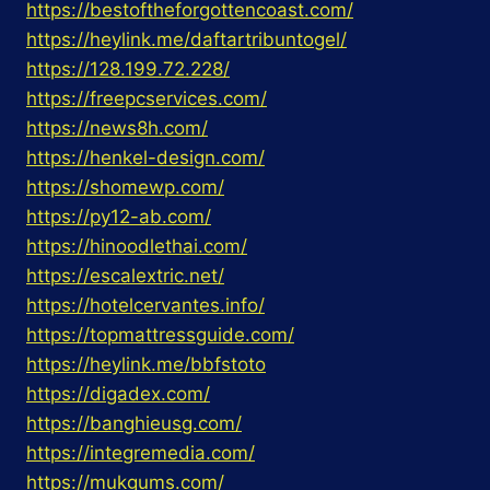
https://bestoftheforgottencoast.com/
https://heylink.me/daftartribuntogel/
https://128.199.72.228/
https://freepcservices.com/
https://news8h.com/
https://henkel-design.com/
https://shomewp.com/
https://py12-ab.com/
https://hinoodlethai.com/
https://escalextric.net/
https://hotelcervantes.info/
https://topmattressguide.com/
https://heylink.me/bbfstoto
https://digadex.com/
https://banghieusg.com/
https://integremedia.com/
https://mukgums.com/