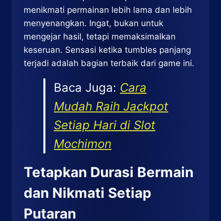
menikmati permainan lebih lama dan lebih
menyenangkan. Ingat, bukan untuk
mengejar hasil, tetapi memaksimalkan
keseruan. Sensasi ketika tumbles panjang
terjadi adalah bagian terbaik dari game ini.
Baca Juga:
Cara
Mudah Raih Jackpot
Setiap Hari di Slot
Mochimon
Tetapkan Durasi Bermain
dan Nikmati Setiap
Putaran