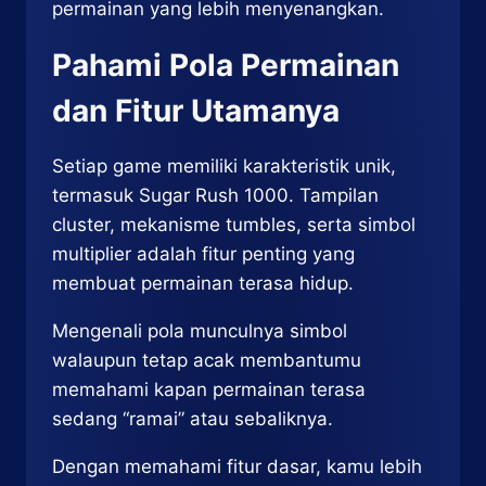
permainan yang lebih menyenangkan.
Pahami Pola Permainan
dan Fitur Utamanya
Setiap game memiliki karakteristik unik,
termasuk Sugar Rush 1000. Tampilan
cluster, mekanisme tumbles, serta simbol
multiplier adalah fitur penting yang
membuat permainan terasa hidup.
Mengenali pola munculnya simbol
walaupun tetap acak membantumu
memahami kapan permainan terasa
sedang “ramai” atau sebaliknya.
Dengan memahami fitur dasar, kamu lebih