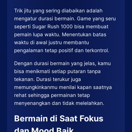
Trik jitu yang sering diabaikan adalah
mengatur durasi bermain. Game yang seru
seperti Sugar Rush 1000 bisa membuat
pemain lupa waktu. Menentukan batas
waktu di awal justru membantu
pengalaman tetap positif dan terkontrol.
Dengan durasi bermain yang jelas, kamu
bisa menikmati setiap putaran tanpa
tekanan. Durasi terukur juga
memungkinkanmu menilai kapan saatnya
rehat sehingga permainan tetap
menyenangkan dan tidak melelahkan.
Bermain di Saat Fokus
dan Mood Baik