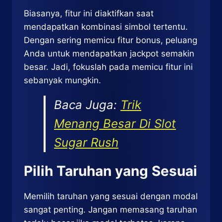
Biasanya, fitur ini diaktifkan saat
mendapatkan kombinasi simbol tertentu.
Dengan sering memicu fitur bonus, peluang
Anda untuk mendapatkan jackpot semakin
besar. Jadi, fokuslah pada memicu fitur ini
sebanyak mungkin.
Baca Juga:
Trik
Menang Besar Di Slot
Sugar Rush
Pilih Taruhan yang Sesuai
Memilih taruhan yang sesuai dengan modal
sangat penting. Jangan memasang taruhan