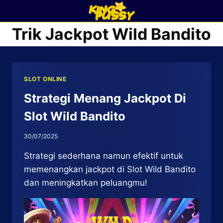
Skip
to
Trik Jackpot Wild Bandito
content
SLOT ONLINE
Strategi Menang Jackpot Di
Slot Wild Bandito
30/07/2025
Strategi sederhana namun efektif untuk
memenangkan jackpot di Slot Wild Bandito
dan meningkatkan peluangmu!