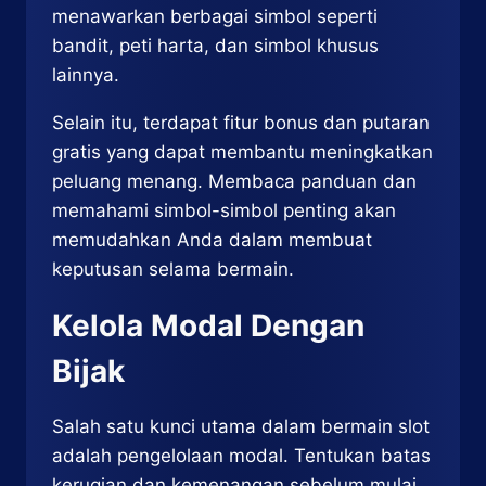
menawarkan berbagai simbol seperti
bandit, peti harta, dan simbol khusus
lainnya.
Selain itu, terdapat fitur bonus dan putaran
gratis yang dapat membantu meningkatkan
peluang menang. Membaca panduan dan
memahami simbol-simbol penting akan
memudahkan Anda dalam membuat
keputusan selama bermain.
Kelola Modal Dengan
Bijak
Salah satu kunci utama dalam bermain slot
adalah pengelolaan modal. Tentukan batas
kerugian dan kemenangan sebelum mulai