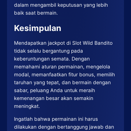
dalam mengambil keputusan yang lebih
baik saat bermain.
Kesimpulan
Mendapatkan jackpot di Slot Wild Bandito
tidak selalu bergantung pada
keberuntungan semata. Dengan
memahami aturan permainan, mengelola
modal, memanfaatkan fitur bonus, memilih
taruhan yang tepat, dan bermain dengan
sabar, peluang Anda untuk meraih
kemenangan besar akan semakin
meningkat.
Ingatlah bahwa permainan ini harus
dilakukan dengan bertanggung jawab dan