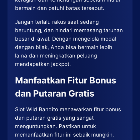
bermain dan patuhi batas tersebut.
Jangan terlalu rakus saat sedang
beruntung, dan hindari memasang taruhan
besar di awal. Dengan mengelola modal
dengan bijak, Anda bisa bermain lebih
lama dan meningkatkan peluang
mendapatkan jackpot.
Manfaatkan Fitur Bonus
dan Putaran Gratis
Slot Wild Bandito menawarkan fitur bonus
dan putaran gratis yang sangat
menguntungkan. Pastikan untuk
memanfaatkan fitur ini sebaik mungkin.