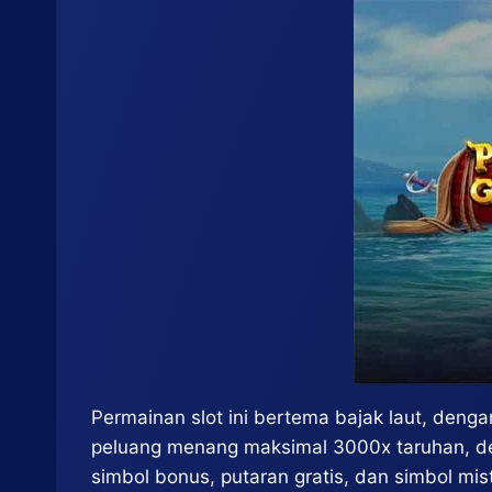
Permainan slot ini bertema bajak laut, denga
peluang menang maksimal 3000x taruhan, denga
simbol bonus, putaran gratis, dan simbol mis