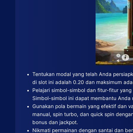
Tentukan modal yang telah Anda persiap
di slot ini adalah 0.20 dan maksimum ada
Pelajari simbol-simbol dan fitur-fitur yang
Simbol-simbol ini dapat membantu Anda
Gunakan pola bermain yang efektif dan var
manual, spin turbo, dan quick spin deng
bonus dan jackpot.
Nikmati permainan dengan santai dan be