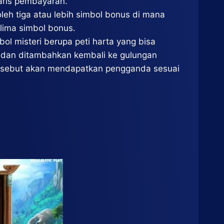
garis pembayaran.
eh tiga atau lebih simbol bonus di mana
lima simbol bonus.
ol misteri berupa peti harta yang bisa
ur dan ditambahkan kembali ke gulungan
l tersebut akan mendapatkan pengganda sesuai