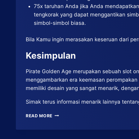
75x taruhan Anda jika Anda mendapatkan li
tengkorak yang dapat menggantikan simbol 
simbol-simbol biasa.
Bila Kamu ingin merasakan keseruan dari pe
Kesimpulan
Pirate Golden Age merupakan sebuah slot onli
menggambarkan era keemasan perompakan yang
memiliki desain yang sangat menarik, dengan 
Simak terus informasi menarik lainnya tentan
PIRATE
READ MORE
GOLDEN
AGE
RAIH