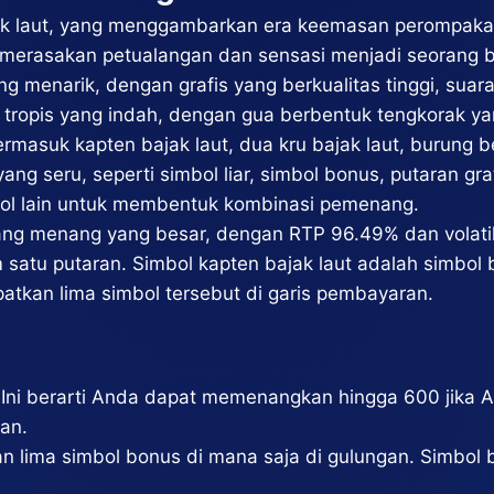
jak laut, yang menggambarkan era keemasan perompakan
 merasakan petualangan dan sensasi menjadi seorang ba
ng menarik, dengan grafis yang berkualitas tinggi, suar
tropis yang indah, dengan gua berbentuk tengkorak y
masuk kapten bajak laut, dua kru bajak laut, burung be
 yang seru, seperti simbol liar, simbol bonus, putaran gra
ol lain untuk membentuk kombinasi pemenang.
ang menang yang besar, dengan RTP 96.49% dan volati
satu putaran. Simbol kapten bajak laut adalah simbol 
tkan lima simbol tersebut di garis pembayaran.
Ini berarti Anda dapat memenangkan hingga 600 jika An
an.
 lima simbol bonus di mana saja di gulungan. Simbol