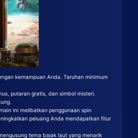
i dengan kemampuan Anda. Taruhan minimum
nus, putaran gratis, dan simbol misteri.
tung.
ermain ini melibatkan penggunaan spin
eningkatkan peluang Anda mendapatkan fitur
mengusung tema bajak laut yang menarik