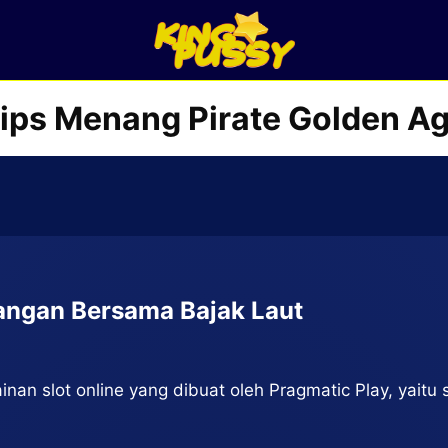
ips Menang Pirate Golden A
angan Bersama Bajak Laut
n slot online yang dibuat oleh Pragmatic Play, yaitu