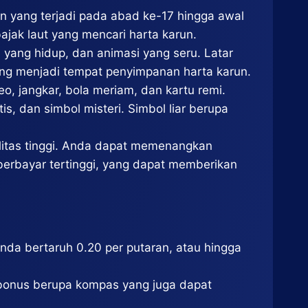
 yang terjadi pada abad ke-17 hingga awal
jak laut yang mencari harta karun.
a yang hidup, dan animasi yang seru. Latar
ang menjadi tempat penyimpanan harta karun.
o, jangkar, bola meriam, dan kartu remi.
tis, dan simbol misteri. Simbol liar berupa
litas tinggi. Anda dapat memenangkan
berbayar tertinggi, yang dapat memberikan
da bertaruh 0.20 per putaran, atau hingga
 bonus berupa kompas yang juga dapat