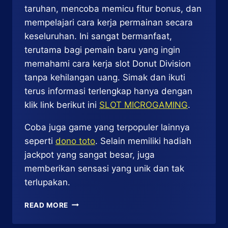
taruhan, mencoba memicu fitur bonus, dan
mempelajari cara kerja permainan secara
keseluruhan. Ini sangat bermanfaat,
terutama bagi pemain baru yang ingin
memahami cara kerja slot Donut Division
tanpa kehilangan uang. Simak dan ikuti
terus informasi terlengkap hanya dengan
klik link berikut ini
SLOT MICROGAMING
.
Coba juga game yang terpopuler lainnya
seperti
dono toto
. Selain memiliki hadiah
jackpot yang sangat besar, juga
memberikan sensasi yang unik dan tak
terlupakan.
TIPS
READ MORE
JITU
MUDAH