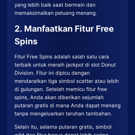
yang lebih baik saat bermain dan
memaksimalkan peluang menang.
2. Manfaatkan Fitur Free
Spins
Fitur Free Spins adalah salah satu cara
terbaik untuk meraih jackpot di slot Donut
Division. Fitur ini dipicu dengan
mendaratkan tiga simbol scatter atau lebih
di gulungan. Setelah memicu fitur free
spins, Anda akan diberikan sejumlah
putaran gratis di mana Anda dapat menang
tanpa mengeluarkan taruhan tambahan.
Selain itu, selama putaran gratis, simbol
wild dan fitur bonus dapat lebih sering