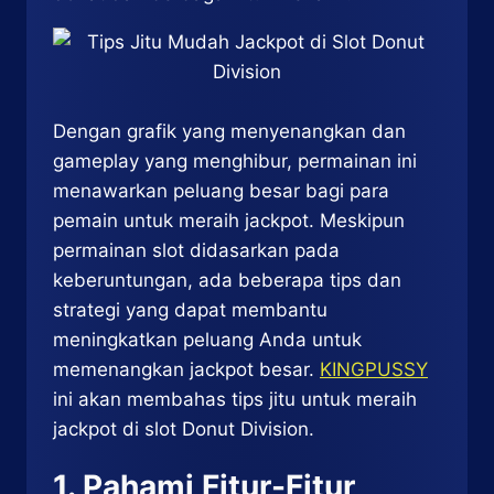
Dengan grafik yang menyenangkan dan
gameplay yang menghibur, permainan ini
menawarkan peluang besar bagi para
pemain untuk meraih jackpot. Meskipun
permainan slot didasarkan pada
keberuntungan, ada beberapa tips dan
strategi yang dapat membantu
meningkatkan peluang Anda untuk
memenangkan jackpot besar.
KINGPUSSY
ini akan membahas tips jitu untuk meraih
jackpot di slot Donut Division.
1. Pahami Fitur-Fitur