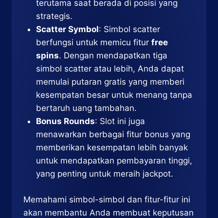
terutama saat berada di posisi yang
strategis.
Scatter Symbol
: Simbol scatter
berfungsi untuk memicu fitur
free
spins
. Dengan mendapatkan tiga
simbol scatter atau lebih, Anda dapat
memulai putaran gratis yang memberi
kesempatan besar untuk menang tanpa
bertaruh uang tambahan.
Bonus Rounds
: Slot ini juga
menawarkan berbagai fitur bonus yang
memberikan kesempatan lebih banyak
untuk mendapatkan pembayaran tinggi,
yang penting untuk meraih jackpot.
Memahami simbol-simbol dan fitur-fitur ini
akan membantu Anda membuat keputusan