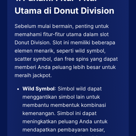
Utama di Donut Division
Sebelum mulai bermain, penting untuk
memahami fitur-fitur utama dalam slot
Donut Division. Slot ini memiliki beberapa
elemen menarik, seperti wild symbol,
scatter symbol, dan free spins yang dapat
memberi Anda peluang lebih besar untuk
meraih jackpot.
Wild Symbol
: Simbol wild dapat
menggantikan simbol lain untuk
membantu membentuk kombinasi
kemenangan. Simbol ini dapat
meningkatkan peluang Anda untuk
mendapatkan pembayaran besar,