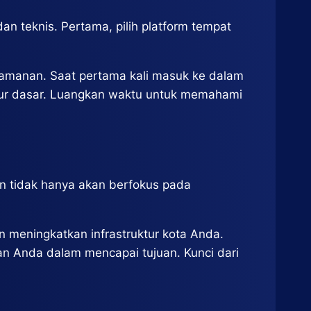
n teknis. Pertama, pilih platform tempat
keamanan. Saat pertama kali masuk ke dalam
tur dasar. Luangkan waktu untuk memahami
 tidak hanya akan berfokus pada
meningkatkan infrastruktur kota Anda.
n Anda dalam mencapai tujuan. Kunci dari