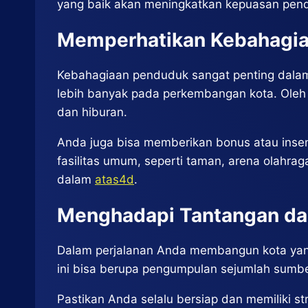
yang baik akan meningkatkan kepuasan pend
Memperhatikan Kebahagi
Kebahagiaan penduduk sangat penting dalam
lebih banyak pada perkembangan kota. Oleh 
dan hiburan.
Anda juga bisa memberikan bonus atau insen
fasilitas umum, seperti taman, arena olahra
dalam
atas4d
.
Menghadapi Tantangan da
Dalam perjalanan Anda membangun kota yang
ini bisa berupa pengumpulan sejumlah sum
Pastikan Anda selalu bersiap dan memiliki s