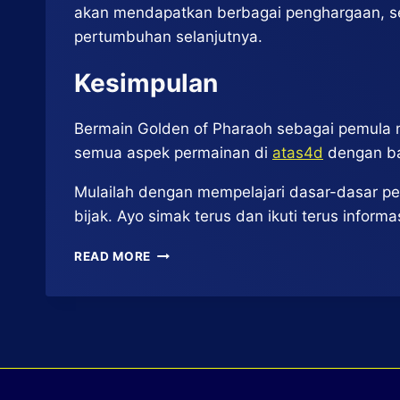
akan mendapatkan berbagai penghargaan, se
pertumbuhan selanjutnya.
Kesimpulan
​Bermain Golden of Pharaoh sebagai pemul
semua aspek permainan di
atas4d
dengan bai
Mulailah dengan mempelajari dasar-dasar 
bijak. Ayo simak terus dan ikuti terus inform
CARA
READ MORE
BERMAIN
GOLDEN
OF
PHARAOH
UNTUK
PEMULA