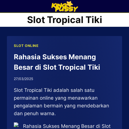
Skip
to
Slot Tropical Tiki
content
SLOT ONLINE
Rahasia Sukses Menang
Besar di Slot Tropical Tiki
27/03/2025
Slot Tropical Tiki adalah salah satu
permainan online yang menawarkan
pengalaman bermain yang mendebarkan
dan penuh warna.