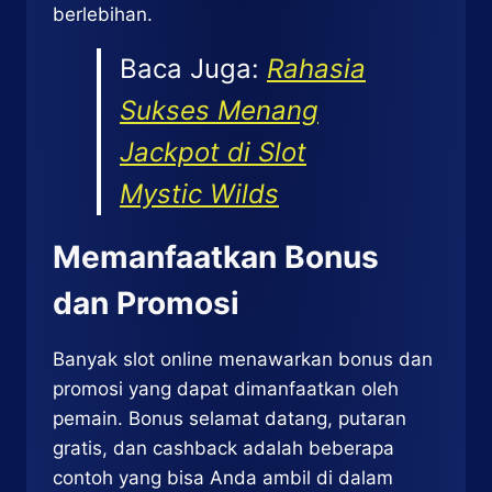
berlebihan.
Baca Juga:
Rahasia
Sukses Menang
Jackpot di Slot
Mystic Wilds
Memanfaatkan Bonus
dan Promosi
Banyak slot online menawarkan bonus dan
promosi yang dapat dimanfaatkan oleh
pemain. Bonus selamat datang, putaran
gratis, dan cashback adalah beberapa
contoh yang bisa Anda ambil di dalam