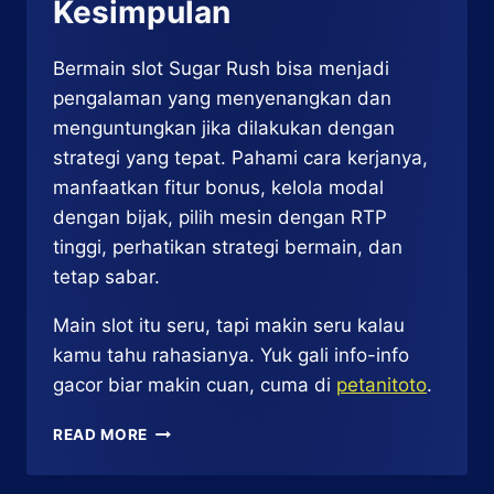
Kesimpulan
Bermain slot Sugar Rush bisa menjadi
pengalaman yang menyenangkan dan
menguntungkan jika dilakukan dengan
strategi yang tepat. Pahami cara kerjanya,
manfaatkan fitur bonus, kelola modal
dengan bijak, pilih mesin dengan RTP
tinggi, perhatikan strategi bermain, dan
tetap sabar.
Main slot itu seru, tapi makin seru kalau
kamu tahu rahasianya. Yuk gali info-info
gacor biar makin cuan, cuma di
petanitoto
.
TRIK
READ MORE
MENANG
BESAR