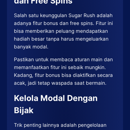
dan Free Spins
Salah satu keunggulan Sugar Rush adalah
adanya fitur bonus dan free spins. Fitur ini
bisa memberikan peluang mendapatkan
hadiah besar tanpa harus mengeluarkan
banyak modal.
Pastikan untuk membaca aturan main dan
memanfaatkan fitur ini sebaik mungkin.
Kadang, fitur bonus bisa diaktifkan secara
acak, jadi tetap waspada saat bermain.
Kelola Modal Dengan
Bijak
Trik penting lainnya adalah pengelolaan