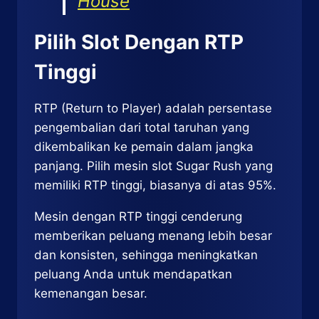
House
Pilih Slot Dengan RTP
Tinggi
RTP (Return to Player) adalah persentase
pengembalian dari total taruhan yang
dikembalikan ke pemain dalam jangka
panjang. Pilih mesin slot Sugar Rush yang
memiliki RTP tinggi, biasanya di atas 95%.
Mesin dengan RTP tinggi cenderung
memberikan peluang menang lebih besar
dan konsisten, sehingga meningkatkan
peluang Anda untuk mendapatkan
kemenangan besar.