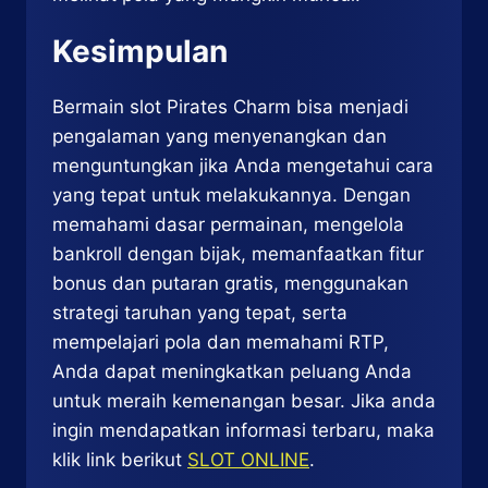
Kesimpulan
Bermain slot Pirates Charm bisa menjadi
pengalaman yang menyenangkan dan
menguntungkan jika Anda mengetahui cara
yang tepat untuk melakukannya. Dengan
memahami dasar permainan, mengelola
bankroll dengan bijak, memanfaatkan fitur
bonus dan putaran gratis, menggunakan
strategi taruhan yang tepat, serta
mempelajari pola dan memahami RTP,
Anda dapat meningkatkan peluang Anda
untuk meraih kemenangan besar. Jika anda
ingin mendapatkan informasi terbaru, maka
klik link berikut
SLOT ONLINE
.