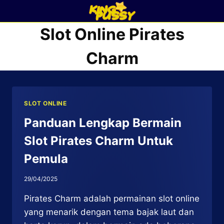
Skip
to
Slot Online Pirates
content
Charm
SLOT ONLINE
Panduan Lengkap Bermain
Slot Pirates Charm Untuk
Pemula
29/04/2025
Pirates Charm adalah permainan slot online
yang menarik dengan tema bajak laut dan