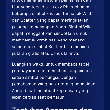
untuk memahami aturan permainan dan
fitur yang tersedia. Lucky Pharaoh memiliki
beberapa simbol khusus, termasuk Wild
dan Scatter, yang dapat meningkatkan
peluang kemenangan Anda. Simbol Wild
dapat menggantikan simbol lain untuk
membentuk kombinasi yang menang,
sementara simbol Scatter bisa memicu
putaran gratis atau bonus lainnya.
Luangkan waktu untuk membaca tabel
pembayaran dan memahami bagaimana
setiap simbol berfungsi. Dengan
pemahaman yang baik tentang permainan,
Anda dapat membuat keputusan yang
lebih cerdas saat bertaruh.