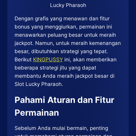
Dengan grafis yang menawan dan fitur
bonus yang menggiurkan, permainan ini
menawarkan peluang besar untuk meraih
jackpot. Namun, untuk meraih kemenangan
besar, dibutuhkan strategi yang tepat.
Berikut
KINGPUSSY
ini, akan memberikan
beberapa strategi jitu yang dapat
membantu Anda meraih jackpot besar di
Slot Lucky Pharaoh.
Pahami Aturan dan Fitur
Permainan
Sebelum Anda mulai bermain, penting