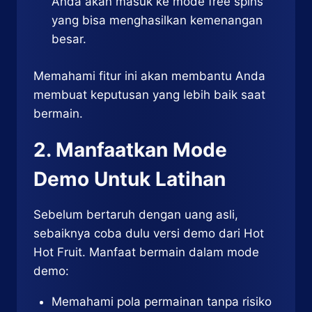
Anda akan masuk ke mode free spins
yang bisa menghasilkan kemenangan
besar.
Memahami fitur ini akan membantu Anda
membuat keputusan yang lebih baik saat
bermain.
2. Manfaatkan Mode
Demo Untuk Latihan
Sebelum bertaruh dengan uang asli,
sebaiknya coba dulu versi demo dari Hot
Hot Fruit. Manfaat bermain dalam mode
demo:
Memahami pola permainan tanpa risiko