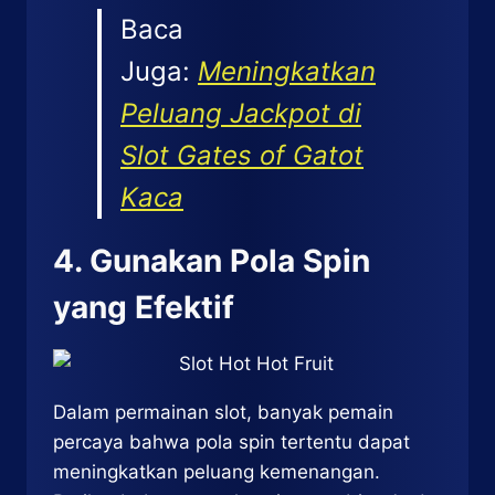
Baca
Juga:
Meningkatkan
Peluang Jackpot di
Slot Gates of Gatot
Kaca
4. Gunakan Pola Spin
yang Efektif
Dalam permainan slot, banyak pemain
percaya bahwa pola spin tertentu dapat
meningkatkan peluang kemenangan.