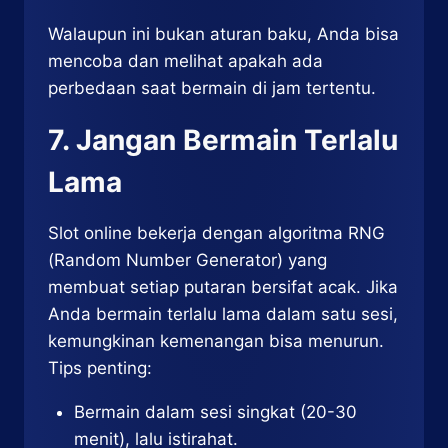
Walaupun ini bukan aturan baku, Anda bisa
mencoba dan melihat apakah ada
perbedaan saat bermain di jam tertentu.
7. Jangan Bermain Terlalu
Lama
Slot online bekerja dengan algoritma RNG
(Random Number Generator) yang
membuat setiap putaran bersifat acak. Jika
Anda bermain terlalu lama dalam satu sesi,
kemungkinan kemenangan bisa menurun.
Tips penting:
Bermain dalam sesi singkat (20-30
menit), lalu istirahat.