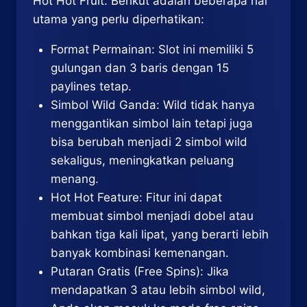
Hot Hot Fruit. Berikut adalah beberapa hal
utama yang perlu diperhatikan:
Format Permainan: Slot ini memiliki 5
gulungan dan 3 baris dengan 15
paylines tetap.
Simbol Wild Ganda: Wild tidak hanya
menggantikan simbol lain tetapi juga
bisa berubah menjadi 2 simbol wild
sekaligus, meningkatkan peluang
menang.
Hot Hot Feature: Fitur ini dapat
membuat simbol menjadi dobel atau
bahkan tiga kali lipat, yang berarti lebih
banyak kombinasi kemenangan.
Putaran Gratis (Free Spins): Jika
mendapatkan 3 atau lebih simbol wild,