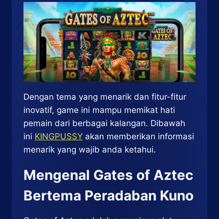
Dengan tema yang menarik dan fitur-fitur
inovatif, game ini mampu memikat hati
pemain dari berbagai kalangan. Dibawah
ini
KINGPUSSY
akan memberikan informasi
menarik yang wajib anda ketahui.
Mengenal Gates of Aztec
Bertema Peradaban Kuno