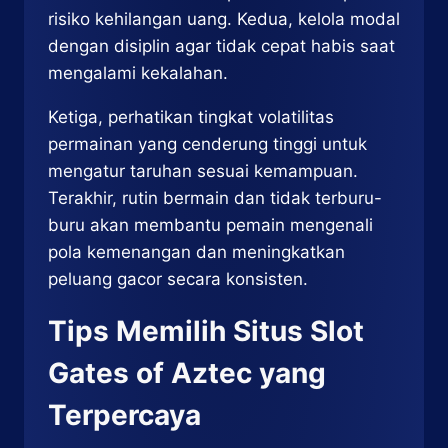
risiko kehilangan uang. Kedua, kelola modal
dengan disiplin agar tidak cepat habis saat
mengalami kekalahan.
Ketiga, perhatikan tingkat volatilitas
permainan yang cenderung tinggi untuk
mengatur taruhan sesuai kemampuan.
Terakhir, rutin bermain dan tidak terburu-
buru akan membantu pemain mengenali
pola kemenangan dan meningkatkan
peluang gacor secara konsisten.
Tips Memilih Situs Slot
Gates of Aztec yang
Terpercaya