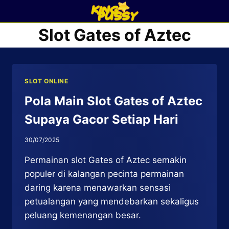
Skip
to
Slot Gates of Aztec
content
SLOT ONLINE
Pola Main Slot Gates of Aztec
Supaya Gacor Setiap Hari
30/07/2025
Permainan slot Gates of Aztec semakin
populer di kalangan pecinta permainan
daring karena menawarkan sensasi
petualangan yang mendebarkan sekaligus
peluang kemenangan besar.