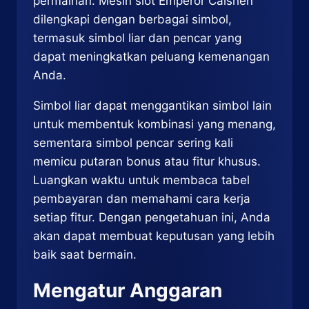
permainan. Mesin slot Emperor Caishen
dilengkapi dengan berbagai simbol,
termasuk simbol liar dan pencar yang
dapat meningkatkan peluang kemenangan
Anda.
Simbol liar dapat menggantikan simbol lain
untuk membentuk kombinasi yang menang,
sementara simbol pencar sering kali
memicu putaran bonus atau fitur khusus.
Luangkan waktu untuk membaca tabel
pembayaran dan memahami cara kerja
setiap fitur. Dengan pengetahuan ini, Anda
akan dapat membuat keputusan yang lebih
baik saat bermain.
Mengatur Anggaran