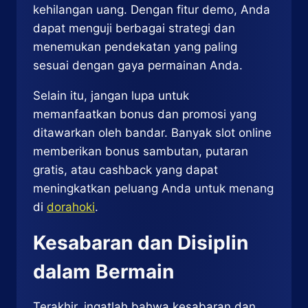
kehilangan uang. Dengan fitur demo, Anda
dapat menguji berbagai strategi dan
menemukan pendekatan yang paling
sesuai dengan gaya permainan Anda.
Selain itu, jangan lupa untuk
memanfaatkan bonus dan promosi yang
ditawarkan oleh bandar. Banyak slot online
memberikan bonus sambutan, putaran
gratis, atau cashback yang dapat
meningkatkan peluang Anda untuk menang
di
dorahoki
.
Kesabaran dan Disiplin
dalam Bermain
Terakhir, ingatlah bahwa kesabaran dan