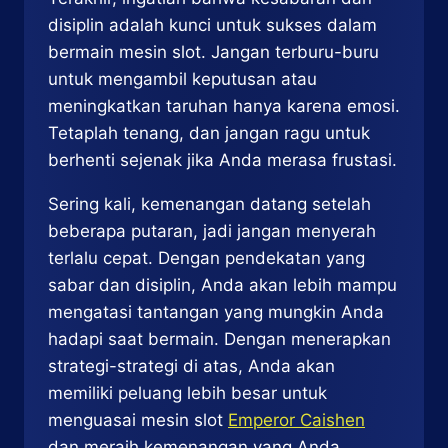
disiplin adalah kunci untuk sukses dalam
bermain mesin slot. Jangan terburu-buru
untuk mengambil keputusan atau
meningkatkan taruhan hanya karena emosi.
Tetaplah tenang, dan jangan ragu untuk
berhenti sejenak jika Anda merasa frustasi.
Sering kali, kemenangan datang setelah
beberapa putaran, jadi jangan menyerah
terlalu cepat. Dengan pendekatan yang
sabar dan disiplin, Anda akan lebih mampu
mengatasi tantangan yang mungkin Anda
hadapi saat bermain. Dengan menerapkan
strategi-strategi di atas, Anda akan
memiliki peluang lebih besar untuk
menguasai mesin slot
Emperor Caishen
dan meraih kemenangan yang Anda