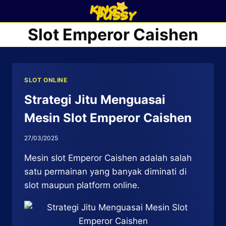
Skip
to
Slot Emperor Caishen
content
SLOT ONLINE
Strategi Jitu Menguasai
Mesin Slot Emperor Caishen
27/03/2025
Mesin slot Emperor Caishen adalah salah
satu permainan yang banyak diminati di
slot maupun platform online.