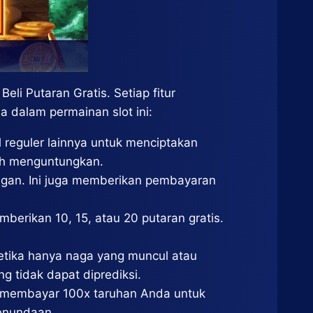
eli Putaran Gratis. Setiap fitur
 dalam permainan slot ini:
 reguler lainnya untuk menciptakan
ih menguntungkan.
ungan. Ini juga memberikan pembayaran
berikan 10, 15, atau 20 putaran gratis.
ketika hanya naga yang muncul atau
 tidak dapat diprediksi.
gan membayar 100x taruhan Anda untuk
enundaan.