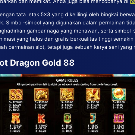
barkan dan memikat. Anda juga bisa mencobanya di
p
dengan tata letak 5×3 yang dikelilingi oleh bingkai ber
ngkok. Simbol-simbol yang digunakan dalam permainan tid
enghadirkan gambar naga yang menawan, serta simbol-
nimasi yang halus dan grafis berkualitas tinggi sema
ah permainan slot, tetapi juga sebuah karya seni yan
ot Dragon Gold 88