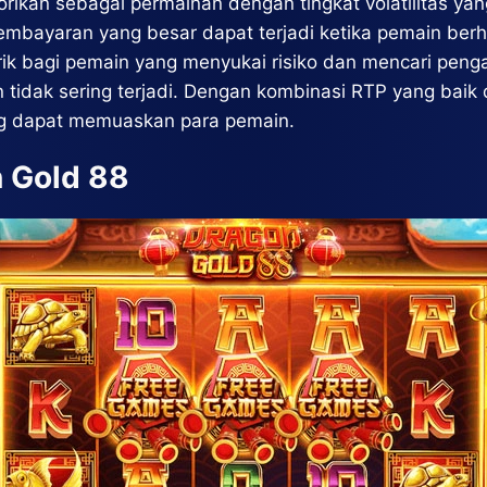
orikan sebagai permainan dengan tingkat volatilitas yan
embayaran yang besar dapat terjadi ketika pemain ber
narik bagi pemain yang menyukai risiko dan mencari p
dak sering terjadi. Dengan kombinasi RTP yang baik dan
ng dapat memuaskan para pemain.
n Gold 88