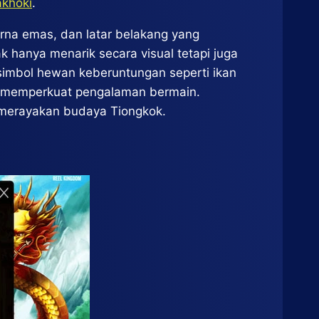
akhoki
.
warna emas, dan latar belakang yang
ak hanya menarik secara visual tetapi juga
simbol hewan keberuntungan seperti ikan
kin memperkuat pengalaman bermain.
g merayakan budaya Tiongkok.