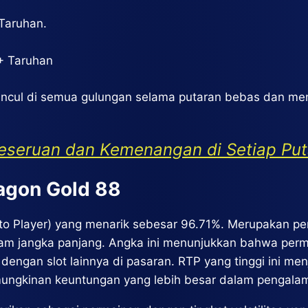
Taruhan.
2+ Taruhan
uncul di semua gulungan selama putaran bebas dan men
 Keseruan dan Kemenangan di Setiap Pu
ragon Gold 88
 to Player) yang menarik sebesar 96.71%. Merupakan per
am jangka panjang.​ Angka ini menunjukkan bahwa per
ngan slot lainnya di pasaran. RTP yang tinggi ini menj
ungkinan keuntungan yang lebih besar dalam pengala