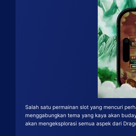
Salah satu permainan slot yang mencuri per
menggabungkan tema yang kaya akan budaya 
akan mengeksplorasi semua aspek dari Dragon