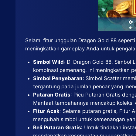
Selami fitur unggulan Dragon Gold 88 seperti S
meningkatkan gameplay Anda untuk pengalaman
Simbol Wild
: Di Dragon Gold 88, Simbol 
kombinasi pemenang. Ini meningkatkan 
Simbol Penyebaran
: Simbol Scatter mem
tergantung pada jumlah pencar yang mend
Putaran Gratis
: Picu Putaran Gratis den
Manfaat tambahannya mencakup koleksi ek
Fitur Acak
: Selama putaran gratis, Fitu
mengubah simbol untuk kemenangan yang l
Beli Putaran Gratis
: Untuk tindakan insta
mendapatkan kesempatan mendapatkan 3, 