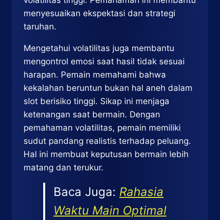
volatilitas tinggi. Pemahaman ini membantu
menyesuaikan ekspektasi dan strategi
taruhan.
Mengetahui volatilitas juga membantu
mengontrol emosi saat hasil tidak sesuai
harapan. Pemain memahami bahwa
kekalahan beruntun bukan hal aneh dalam
slot berisiko tinggi. Sikap ini menjaga
ketenangan saat bermain. Dengan
pemahaman volatilitas, pemain memiliki
sudut pandang realistis terhadap peluang.
Hal ini membuat keputusan bermain lebih
matang dan terukur.
Baca Juga:
Rahasia
Waktu Main Optimal