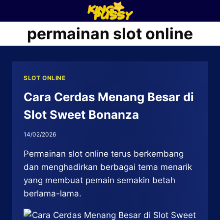
Skip
to
permainan slot online
content
SLOT ONLINE
Cara Cerdas Menang Besar di
Slot Sweet Bonanza
14/02/2026
Permainan slot online terus berkembang
dan menghadirkan berbagai tema menarik
yang membuat pemain semakin betah
berlama-lama.