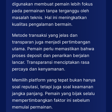
digunakan membuat pemain lebih fokus
pada permainan tanpa terganggu oleh
masalah teknis. Hal ini meningkatkan
kualitas pengalaman bermain.
Metode transaksi yang jelas dan
transparan juga menjadi pertimbangan
utama. Pemain perlu memastikan bahwa
proses deposit dan penarikan berjalan
lancar. Transparansi menciptakan rasa
percaya dan kenyamanan.
Memilih platform yang tepat bukan hanya
soal reputasi, tetapi juga soal keamanan
jangka panjang. Pemain yang bijak selalu
mempertimbangkan faktor ini sebelum
memulai permainan.