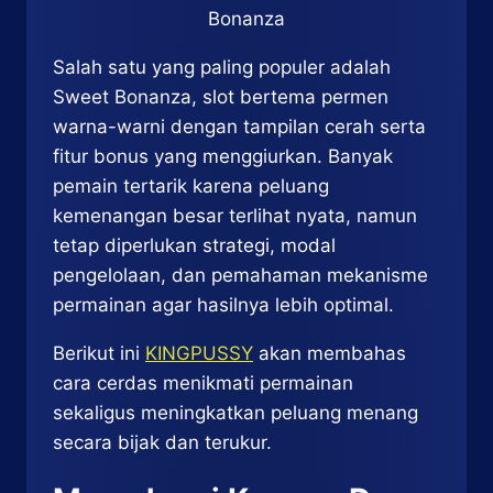
Salah satu yang paling populer adalah
Sweet Bonanza, slot bertema permen
warna-warni dengan tampilan cerah serta
fitur bonus yang menggiurkan. Banyak
pemain tertarik karena peluang
kemenangan besar terlihat nyata, namun
tetap diperlukan strategi, modal
pengelolaan, dan pemahaman mekanisme
permainan agar hasilnya lebih optimal.
Berikut ini
KINGPUSSY
akan membahas
cara cerdas menikmati permainan
sekaligus meningkatkan peluang menang
secara bijak dan terukur.