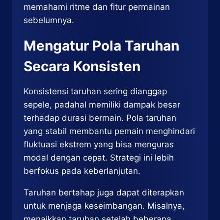
memahami ritme dan fitur permainan
sebelumnya.
Mengatur Pola Taruhan
Secara Konsisten
Konsistensi taruhan sering dianggap
sepele, padahal memiliki dampak besar
terhadap durasi bermain. Pola taruhan
yang stabil membantu pemain menghindari
fluktuasi ekstrem yang bisa menguras
modal dengan cepat. Strategi ini lebih
berfokus pada keberlanjutan.
Taruhan bertahap juga dapat diterapkan
untuk menjaga keseimbangan. Misalnya,
menaikkan taruhan setelah beberapa