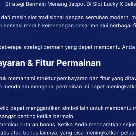
 dari mesin slot tradisional dengan sentuhan modern
sensasi meraih kemenangan besar melalui berbagai fit
erapa strategi bermain yang dapat membantu Anda me
aran & Fitur Permainan
tuk memahami struktur pembayaran dan fitur yang ditaw
n mendalam mengenai permainan ini dapat meningkatka
 wild dapat menggantikan simbol lain untuk membantu 
angat penting ketika bermain.
li memicu putaran bonus. Ketika Anda mendaratkan seju
tis atau bonus lainnya, yang bisa meningkatkan peluan