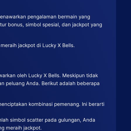
, menawarkan pengalaman bermain yang
ur bonus, simbol spesial, dan jackpot yang
raih jackpot di Lucky X Bells.
arkan oleh Lucky X Bells. Meskipun tidak
n peluang Anda. Berikut adalah beberapa
menciptakan kombinasi pemenang. Ini berarti
mlah simbol scatter pada gulungan, Anda
g meraih jackpot.