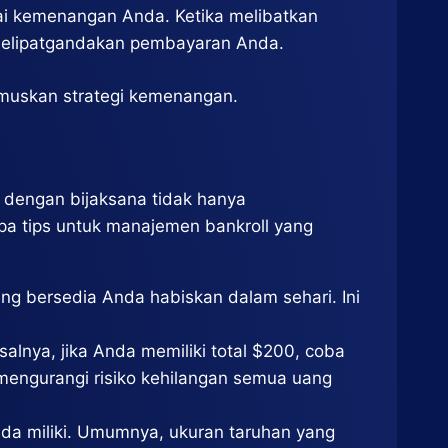
ilai kemenangan Anda. Ketika melibatkan
melipatgandakan pembayaran Anda.
umuskan strategi kemenangan.
 dengan bijaksana tidak hanya
pa tips untuk manajemen bankroll yang
g bersedia Anda habiskan dalam sehari. Ini
alnya, jika Anda memiliki total $200, coba
mengurangi risiko kehilangan semua uang
nda miliki. Umumnya, ukuran taruhan yang