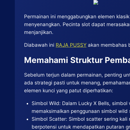
Permainan ini menggabungkan elemen klasik
menyenangkan. Pecinta slot dapat merasakan 
menjanjikan.
Diabawah ini
RAJA PUSSY
akan membahas beb
Memahami Struktur Pembay
Sebelum terjun dalam permainan, penting un
ada strategi pasti untuk menang, pemahama
elemen kunci yang patut diperhatikan:
Simbol Wild: Dalam Lucky X Bells, simbol
memaksimalkan penggunaan simbol wild s
Simbol Scatter: Simbol scatter sering ka
berpotensi untuk mendapatkan putaran gra