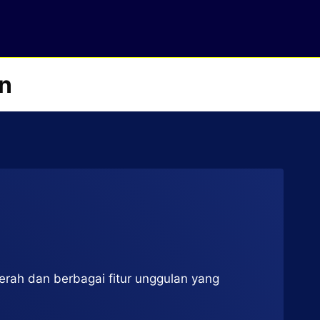
n
erah dan berbagai fitur unggulan yang