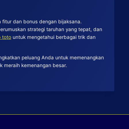
 fitur dan bonus dengan bijaksana. ​
erumuskan strategi taruhan yang tepat, dan
 toto
untuk mengetahui berbagai trik dan
 meningkatkan peluang Anda untuk memenangkan
uk meraih kemenangan besar.