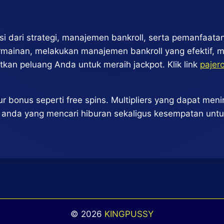
i dari strategi, manajemen bankroll, serta pemanfaatan
mainan, melakukan manajemen bankroll yang efektif, m
an peluang Anda untuk meraih jackpot.​ Klik link
pajero
fitur bonus seperti free spins. Multipliers yang dapat
i anda yang mencari hiburan sekaligus kesempatan unt
© 2026
KINGPUSSY