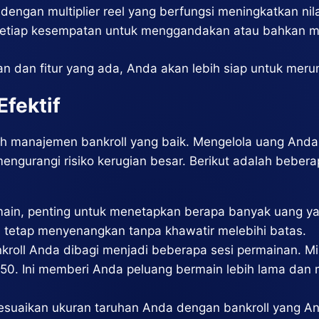
i dengan multiplier reel yang berfungsi meningkatkan n
 setiap kesempatan untuk menggandakan atau bahkan 
 dan fitur yang ada, Anda akan lebih siap untuk mer
fektif
lah manajemen bankroll yang baik. Mengelola uang Anda
ngurangi risiko kerugian besar. Berikut adalah bebera
in, penting untuk menetapkan berapa banyak uang yan
tetap menyenangkan tanpa khawatir melebihi batas.
kroll Anda dibagi menjadi beberapa sesi permainan. Mis
50. Ini memberi Anda peluang bermain lebih lama dan 
 sesuaikan ukuran taruhan Anda dengan bankroll yang A