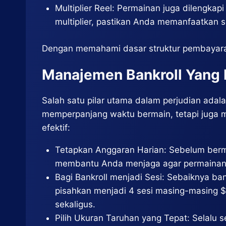
Multiplier Reel: Permainan juga dilengkap
multiplier, pastikan Anda memanfaatkan
Dengan memahami dasar struktur pembayaran
Manajemen Bankroll Yang E
Salah satu pilar utama dalam perjudian ada
memperpanjang waktu bermain, tetapi juga me
efektif:
Tetapkan Anggaran Harian: Sebelum berma
membantu Anda menjaga agar permainan 
Bagi Bankroll menjadi Sesi: Sebaiknya ban
pisahkan menjadi 4 sesi masing-masing $
sekaligus.
Pilih Ukuran Taruhan yang Tepat: Selalu