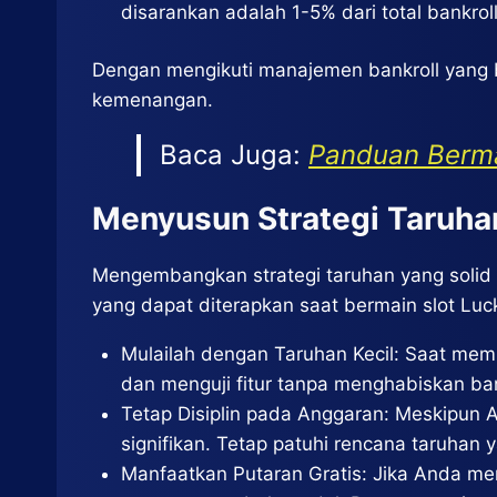
disarankan adalah 1-5% dari total bankrol
Dengan mengikuti manajemen bankroll yang b
kemenangan.
Baca Juga:
Panduan Berma
Menyusun Strategi Taruhan
Mengembangkan strategi taruhan yang solid 
yang dapat diterapkan saat bermain slot Luck
Mulailah dengan Taruhan Kecil: Saat mem
dan menguji fitur tanpa menghabiskan bank
Tetap Disiplin pada Anggaran: Meskipun
signifikan. Tetap patuhi rencana taruhan 
Manfaatkan Putaran Gratis: Jika Anda me