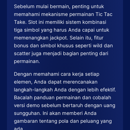
Sebelum mulai bermain, penting untuk
memahami mekanisme permainan Tic Tac
Take. Slot ini memiliki sistem kombinasi
tiga simbol yang harus Anda capai untuk
memenangkan jackpot. Selain itu, fitur
bonus dan simbol khusus seperti wild dan
scatter juga menjadi bagian penting dari
permainan.
Dengan memahami cara kerja setiap
elemen, Anda dapat merencanakan
langkah-langkah Anda dengan lebih efektif.
Bacalah panduan permainan dan cobalah
versi demo sebelum bertaruh dengan uang
sungguhan. Ini akan memberi Anda
gambaran tentang pola dan peluang yang
ada.