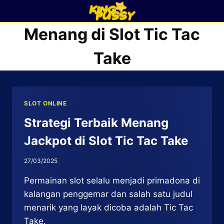
Skip
to
Menang di Slot Tic Tac
content
Take
SLOT ONLINE
Strategi Terbaik Menang
Jackpot di Slot Tic Tac Take
27/03/2025
Permainan slot selalu menjadi primadona di
kalangan penggemar dan salah satu judul
menarik yang layak dicoba adalah Tic Tac
Take.