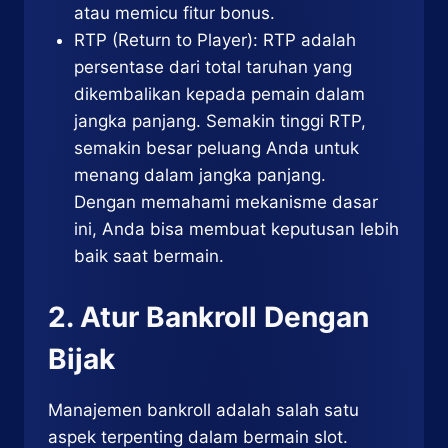
atau memicu fitur bonus.
RTP (Return to Player): RTP adalah
persentase dari total taruhan yang
dikembalikan kepada pemain dalam
jangka panjang. Semakin tinggi RTP,
semakin besar peluang Anda untuk
menang dalam jangka panjang.
Dengan memahami mekanisme dasar
ini, Anda bisa membuat keputusan lebih
baik saat bermain.
2. Atur Bankroll Dengan
Bijak
Manajemen bankroll adalah salah satu
aspek terpenting dalam bermain slot.