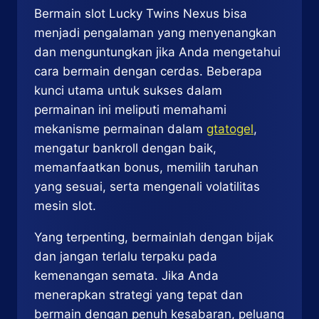
Bermain slot Lucky Twins Nexus bisa
menjadi pengalaman yang menyenangkan
dan menguntungkan jika Anda mengetahui
cara bermain dengan cerdas. Beberapa
kunci utama untuk sukses dalam
permainan ini meliputi memahami
mekanisme permainan dalam
gtatogel
,
mengatur bankroll dengan baik,
memanfaatkan bonus, memilih taruhan
yang sesuai, serta mengenali volatilitas
mesin slot.
Yang terpenting, bermainlah dengan bijak
dan jangan terlalu terpaku pada
kemenangan semata. Jika Anda
menerapkan strategi yang tepat dan
bermain dengan penuh kesabaran, peluang