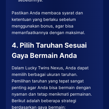
sebelumnya.
Pastikan Anda membaca syarat dan
ketentuan yang berlaku sebelum
menggunakan bonus, agar bisa
memanfaatkannya dengan maksimal.
4. Pilih Taruhan Sesuai
Gaya Bermain Anda
Dalam Lucky Twins Nexus, Anda dapat
memilih berbagai ukuran taruhan.
Pemilihan taruhan yang tepat sangat
penting agar Anda bisa bermain dengan
nyaman dan tetap menikmati permainan.
Berikut adalah beberapa strategi
berdasarkan gaya bermain: