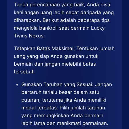
Tanpa perencanaan yang baik, Anda bisa
kehilangan uang lebih cepat daripada yang
diharapkan. Berikut adalah beberapa tips
mengelola bankroll saat bermain Lucky
Twins Nexus:
Tetapkan Batas Maksimal: Tentukan jumlah
uang yang siap Anda gunakan untuk
bermain dan jangan melebihi batas
tersebut.
Gunakan Taruhan yang Sesuai: Jangan
bertaruh terlalu besar dalam satu
putaran, terutama jika Anda memiliki
modal terbatas. Pilih jumlah taruhan
yang memungkinkan Anda bermain
lebih lama dan menikmati permainan.