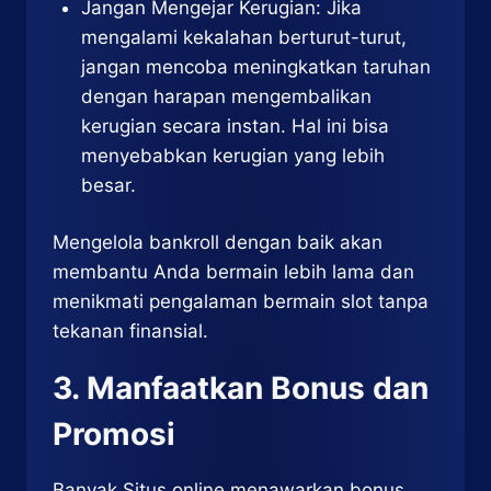
Jangan Mengejar Kerugian: Jika
mengalami kekalahan berturut-turut,
jangan mencoba meningkatkan taruhan
dengan harapan mengembalikan
kerugian secara instan. Hal ini bisa
menyebabkan kerugian yang lebih
besar.
Mengelola bankroll dengan baik akan
membantu Anda bermain lebih lama dan
menikmati pengalaman bermain slot tanpa
tekanan finansial.
3. Manfaatkan Bonus dan
Promosi
Banyak Situs online menawarkan bonus