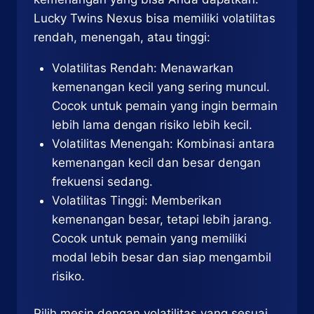
Lucky Twins Nexus bisa memiliki volatilitas
rendah, menengah, atau tinggi:
Volatilitas Rendah: Menawarkan
kemenangan kecil yang sering muncul.
Cocok untuk pemain yang ingin bermain
lebih lama dengan risiko lebih kecil.
Volatilitas Menengah: Kombinasi antara
kemenangan kecil dan besar dengan
frekuensi sedang.
Volatilitas Tinggi: Memberikan
kemenangan besar, tetapi lebih jarang.
Cocok untuk pemain yang memiliki
modal lebih besar dan siap mengambil
risiko.
Pilih mesin dengan volatilitas yang sesuai