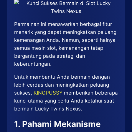
Permainan ini menawarkan berbagai fitur
menarik yang dapat meningkatkan peluang
kemenangan Anda. Namun, seperti halnya
semua mesin slot, kemenangan tetap
bergantung pada strategi dan
keberuntungan.
Untuk membantu Anda bermain dengan
lebih cerdas dan meningkatkan peluang
sukses,
KINGPUSSY
memberikan beberapa
kunci utama yang perlu Anda ketahui saat
bermain Lucky Twins Nexus.
1. Pahami Mekanisme