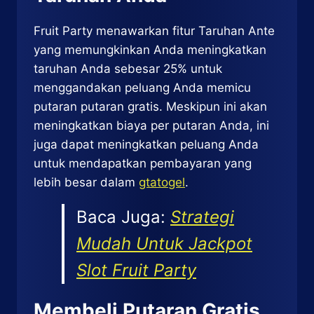
Fruit Party menawarkan fitur Taruhan Ante
yang memungkinkan Anda meningkatkan
taruhan Anda sebesar 25% untuk
menggandakan peluang Anda memicu
putaran putaran gratis. Meskipun ini akan
meningkatkan biaya per putaran Anda, ini
juga dapat meningkatkan peluang Anda
untuk mendapatkan pembayaran yang
lebih besar dalam
gtatogel
.
Baca Juga:
Strategi
Mudah Untuk Jackpot
Slot Fruit Party
Membeli Putaran Gratis