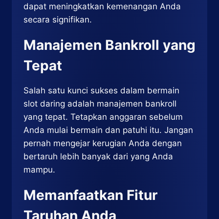
dapat meningkatkan kemenangan Anda
secara signifikan.
Manajemen Bankroll yang
Tepat
Salah satu kunci sukses dalam bermain
slot daring adalah manajemen bankroll
yang tepat. Tetapkan anggaran sebelum
Anda mulai bermain dan patuhi itu. Jangan
pernah mengejar kerugian Anda dengan
bertaruh lebih banyak dari yang Anda
mampu.
Memanfaatkan Fitur
Taruhan Anda