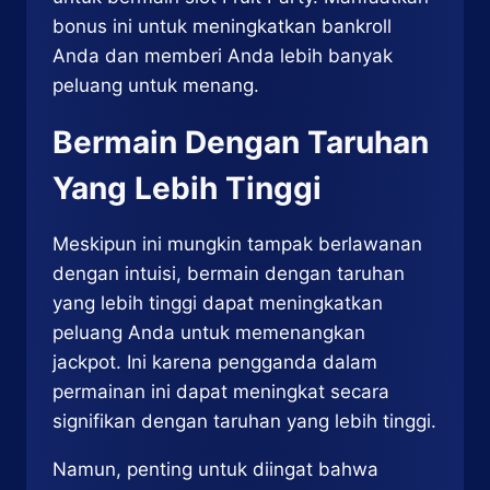
bonus ini untuk meningkatkan bankroll
Anda dan memberi Anda lebih banyak
peluang untuk menang.
Bermain Dengan Taruhan
Yang Lebih Tinggi
Meskipun ini mungkin tampak berlawanan
dengan intuisi, bermain dengan taruhan
yang lebih tinggi dapat meningkatkan
peluang Anda untuk memenangkan
jackpot. Ini karena pengganda dalam
permainan ini dapat meningkat secara
signifikan dengan taruhan yang lebih tinggi.
Namun, penting untuk diingat bahwa