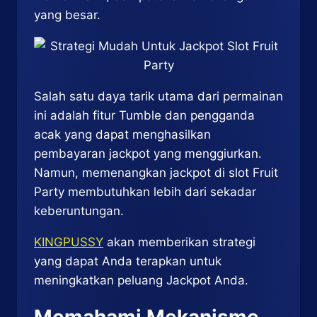
yang besar.
Salah satu daya tarik utama dari permainan
ini adalah fitur Tumble dan pengganda
acak yang dapat menghasilkan
pembayaran jackpot yang menggiurkan.
Namun, memenangkan jackpot di slot Fruit
Party membutuhkan lebih dari sekadar
keberuntungan.
KINGPUSSY
akan memberikan strategi
yang dapat Anda terapkan untuk
meningkatkan peluang Jackpot Anda.