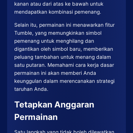
kanan atau dari atas ke bawah untuk
mendapatkan kombinasi pemenang.
Selain itu, permainan ini menawarkan fitur
Tumble, yang memungkinkan simbol
pemenang untuk menghilang dan
digantikan oleh simbol baru, memberikan
peluang tambahan untuk menang dalam
satu putaran. Memahami cara kerja dasar
permainan ini akan memberi Anda
keunggulan dalam merencanakan strategi
taruhan Anda.
Tetapkan Anggaran
Permainan
Satu langkah yang tidak boleh dilewatkan