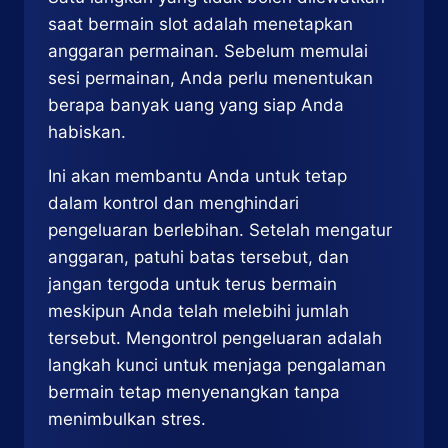
saat bermain slot adalah menetapkan
anggaran permainan. Sebelum memulai
sesi permainan, Anda perlu menentukan
berapa banyak uang yang siap Anda
habiskan.
Ini akan membantu Anda untuk tetap
dalam kontrol dan menghindari
pengeluaran berlebihan. Setelah mengatur
anggaran, patuhi batas tersebut, dan
jangan tergoda untuk terus bermain
meskipun Anda telah melebihi jumlah
tersebut. Mengontrol pengeluaran adalah
langkah kunci untuk menjaga pengalaman
bermain tetap menyenangkan tanpa
menimbulkan stres.