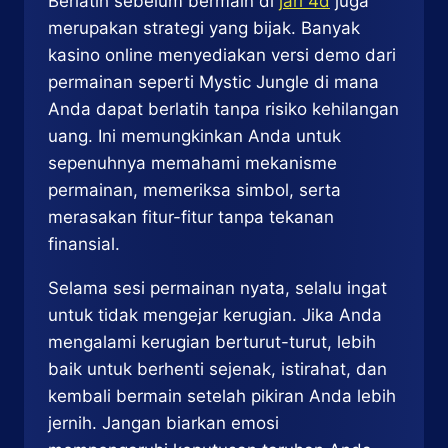
Berlatih sebelum bermain di
jari 4d
juga
merupakan strategi yang bijak. Banyak
kasino online menyediakan versi demo dari
permainan seperti Mystic Jungle di mana
Anda dapat berlatih tanpa risiko kehilangan
uang. Ini memungkinkan Anda untuk
sepenuhnya memahami mekanisme
permainan, memeriksa simbol, serta
merasakan fitur-fitur tanpa tekanan
finansial.
Selama sesi permainan nyata, selalu ingat
untuk tidak mengejar kerugian. Jika Anda
mengalami kerugian berturut-turut, lebih
baik untuk berhenti sejenak, istirahat, dan
kembali bermain setelah pikiran Anda lebih
jernih. Jangan biarkan emosi