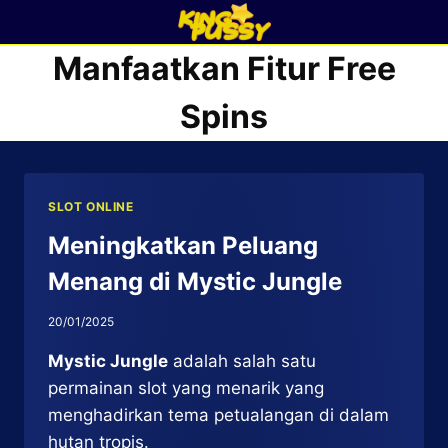
Skip
to
Manfaatkan Fitur Free
content
Spins
SLOT ONLINE
Meningkatkan Peluang
Menang di Mystic Jungle
20/01/2025
Mystic Jungle
adalah salah satu
permainan slot yang menarik yang
menghadirkan tema petualangan di dalam
hutan tropis.