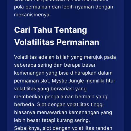
pola permainan dan lebih nyaman dengan
mekanismenya.
Cari Tahu Tentang
Volatilitas Permainan
Volatilitas adalah istilah yang merujuk pada
seberapa sering dan berapa besar
kemenangan yang bisa diharapkan dalam
permainan slot. Mystic Jungle memiliki fitur
volatilitas yang bervariasi yang
memberikan pengalaman bermain yang
berbeda. Slot dengan volatilitas tinggi
biasanya menawarkan kemenangan yang
lebih besar tetapi kurang sering.
Sebaliknya, slot dengan volatilitas rendah