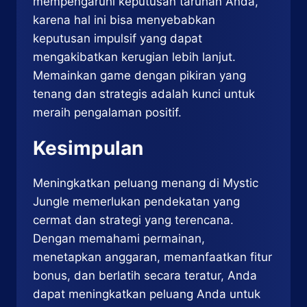
mempengaruhi keputusan taruhan Anda,
karena hal ini bisa menyebabkan
keputusan impulsif yang dapat
mengakibatkan kerugian lebih lanjut.
Memainkan game dengan pikiran yang
tenang dan strategis adalah kunci untuk
meraih pengalaman positif.
Kesimpulan
Meningkatkan peluang menang di Mystic
Jungle memerlukan pendekatan yang
cermat dan strategi yang terencana. ​
Dengan memahami permainan,
menetapkan anggaran, memanfaatkan fitur
bonus, dan berlatih secara teratur, Anda
dapat meningkatkan peluang Anda untuk