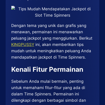
Dengan tema yang unik dan grafis yang
menawan, permainan ini menawarkan
peluang jackpot yang menggiurkan. Berikut
KINGPUSSY
ini, akan memberikan tips
mudah untuk meningkatkan peluang Anda
mendapatkan jackpot di Time Spinners.
Kenali Fitur Permainan
Sebelum Anda mulai bermain, penting
untuk memahami fitur-fitur yang ada di
dalam Time Spinners. Permainan ini
dilengkapi dengan berbagai simbol dan