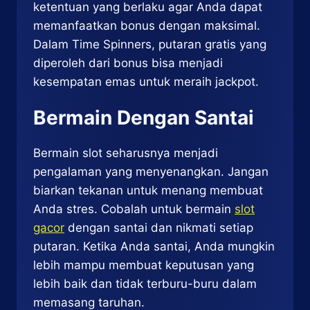
ketentuan yang berlaku agar Anda dapat
memanfaatkan bonus dengan maksimal.
Dalam Time Spinners, putaran gratis yang
diperoleh dari bonus bisa menjadi
kesempatan emas untuk meraih jackpot.
Bermain Dengan Santai
Bermain slot seharusnya menjadi
pengalaman yang menyenangkan. Jangan
biarkan tekanan untuk menang membuat
Anda stres. Cobalah untuk bermain
slot
gacor
dengan santai dan nikmati setiap
putaran. Ketika Anda santai, Anda mungkin
lebih mampu membuat keputusan yang
lebih baik dan tidak terburu-buru dalam
memasang taruhan.