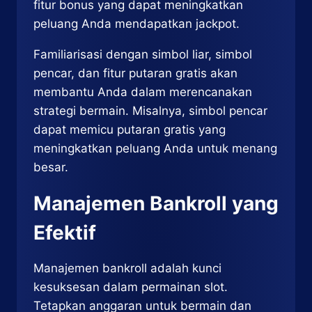
fitur bonus yang dapat meningkatkan
peluang Anda mendapatkan jackpot.
Familiarisasi dengan simbol liar, simbol
pencar, dan fitur putaran gratis akan
membantu Anda dalam merencanakan
strategi bermain. Misalnya, simbol pencar
dapat memicu putaran gratis yang
meningkatkan peluang Anda untuk menang
besar.
Manajemen Bankroll yang
Efektif
Manajemen bankroll adalah kunci
kesuksesan dalam permainan slot.
Tetapkan anggaran untuk bermain dan