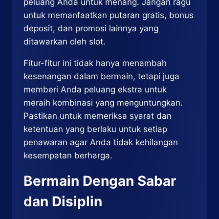
peluang Anda untuk menang. Jangan ragu
untuk memanfaatkan putaran gratis, bonus
deposit, dan promosi lainnya yang
ditawarkan oleh slot.
Fitur-fitur ini tidak hanya menambah
kesenangan dalam bermain, tetapi juga
memberi Anda peluang ekstra untuk
meraih kombinasi yang menguntungkan.
Pastikan untuk memeriksa syarat dan
ketentuan yang berlaku untuk setiap
penawaran agar Anda tidak kehilangan
kesempatan berharga.
Bermain Dengan Sabar
dan Disiplin