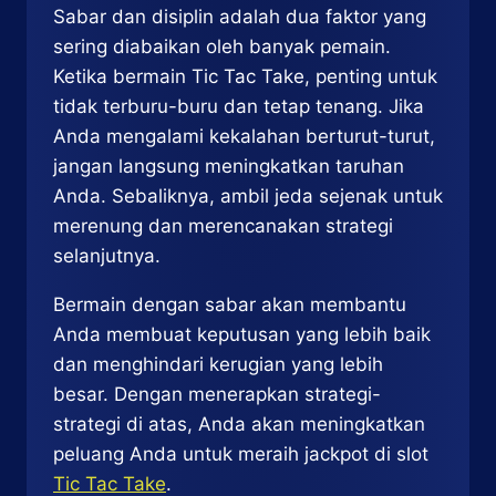
Sabar dan disiplin adalah dua faktor yang
sering diabaikan oleh banyak pemain.
Ketika bermain Tic Tac Take, penting untuk
tidak terburu-buru dan tetap tenang. Jika
Anda mengalami kekalahan berturut-turut,
jangan langsung meningkatkan taruhan
Anda. Sebaliknya, ambil jeda sejenak untuk
merenung dan merencanakan strategi
selanjutnya.
Bermain dengan sabar akan membantu
Anda membuat keputusan yang lebih baik
dan menghindari kerugian yang lebih
besar. Dengan menerapkan strategi-
strategi di atas, Anda akan meningkatkan
peluang Anda untuk meraih jackpot di slot
Tic Tac Take
.