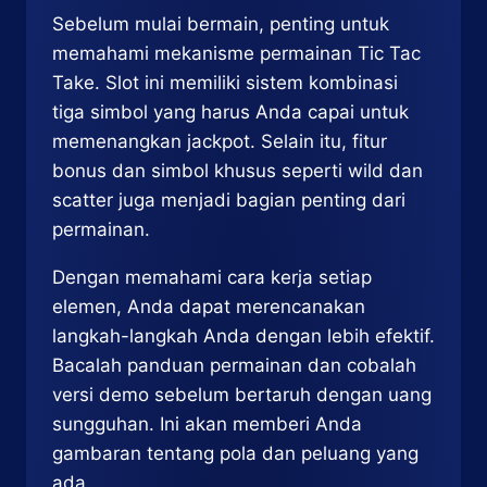
Sebelum mulai bermain, penting untuk
memahami mekanisme permainan Tic Tac
Take. Slot ini memiliki sistem kombinasi
tiga simbol yang harus Anda capai untuk
memenangkan jackpot. Selain itu, fitur
bonus dan simbol khusus seperti wild dan
scatter juga menjadi bagian penting dari
permainan.
Dengan memahami cara kerja setiap
elemen, Anda dapat merencanakan
langkah-langkah Anda dengan lebih efektif.
Bacalah panduan permainan dan cobalah
versi demo sebelum bertaruh dengan uang
sungguhan. Ini akan memberi Anda
gambaran tentang pola dan peluang yang
ada.