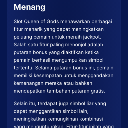
Menang
Slot Queen of Gods menawarkan berbagai
fitur menarik yang dapat meningkatkan
peluang pemain untuk meraih jackpot.
Salah satu fitur paling menonjol adalah
putaran bonus yang diaktifkan ketika
pemain berhasil mengumpulkan simbol
tertentu. Selama putaran bonus ini, pemain
memiliki kesempatan untuk menggandakan
kemenangan mereka atau bahkan
mendapatkan tambahan putaran gratis.
Selain itu, terdapat juga simbol liar yang
dapat menggantikan simbol lain,
meningkatkan kemungkinan kombinasi
yang menguntungkan. Fitur-fitur inilah yang