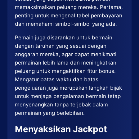
memaksimalkan peluang mereka. Pertama,
penting untuk mengenal tabel pembayaran
dan memahami simbol-simbol yang ada.
Pemain juga disarankan untuk bermain
dengan taruhan yang sesuai dengan
anggaran mereka, agar dapat menikmati
permainan lebih lama dan meningkatkan
peluang untuk mengaktifkan fitur bonus.
Mengatur batas waktu dan batas
pengeluaran juga merupakan langkah bijak
untuk menjaga pengalaman bermain tetap
menyenangkan tanpa terjebak dalam
permainan yang berlebihan.
Menyaksikan Jackpot