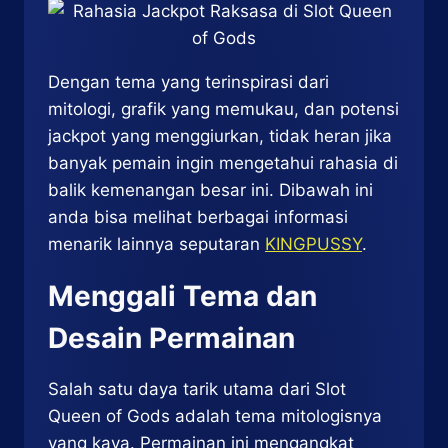
Dengan tema yang terinspirasi dari
mitologi, grafik yang memukau, dan potensi
jackpot yang menggiurkan, tidak heran jika
banyak pemain ingin mengetahui rahasia di
balik kemenangan besar ini. Dibawah ini
anda bisa melihat berbagai informasi
menarik lainnya seputaran
KINGPUSSY
.
Menggali Tema dan
Desain Permainan
Salah satu daya tarik utama dari Slot
Queen of Gods adalah tema mitologisnya
yang kaya. Permainan ini mengangkat