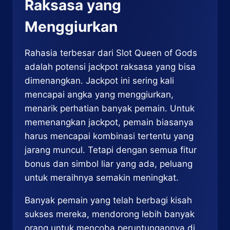
Raksasa yang
Menggiurkan
Rahasia terbesar dari Slot Queen of Gods
adalah potensi jackpot raksasa yang bisa
dimenangkan. Jackpot ini sering kali
mencapai angka yang menggiurkan,
menarik perhatian banyak pemain. Untuk
memenangkan jackpot, pemain biasanya
harus mencapai kombinasi tertentu yang
jarang muncul. Tetapi dengan semua fitur
bonus dan simbol liar yang ada, peluang
untuk meraihnya semakin meningkat.
Banyak pemain yang telah berbagi kisah
sukses mereka, mendorong lebih banyak
orang untuk mencoba peruntungannya di