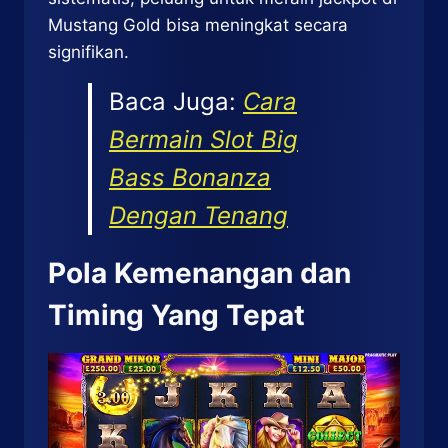
Mustang Gold bisa meningkat secara
signifikan.
Baca Juga:
Cara
Bermain Slot Big
Bass Bonanza
Dengan Tenang
Pola Kemenangan dan
Timing Yang Tepat