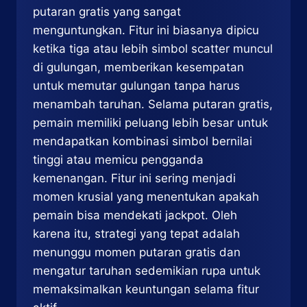
putaran gratis yang sangat
menguntungkan. Fitur ini biasanya dipicu
ketika tiga atau lebih simbol scatter muncul
di gulungan, memberikan kesempatan
untuk memutar gulungan tanpa harus
menambah taruhan. Selama putaran gratis,
pemain memiliki peluang lebih besar untuk
mendapatkan kombinasi simbol bernilai
tinggi atau memicu pengganda
kemenangan. Fitur ini sering menjadi
momen krusial yang menentukan apakah
pemain bisa mendekati jackpot. Oleh
karena itu, strategi yang tepat adalah
menunggu momen putaran gratis dan
mengatur taruhan sedemikian rupa untuk
memaksimalkan keuntungan selama fitur