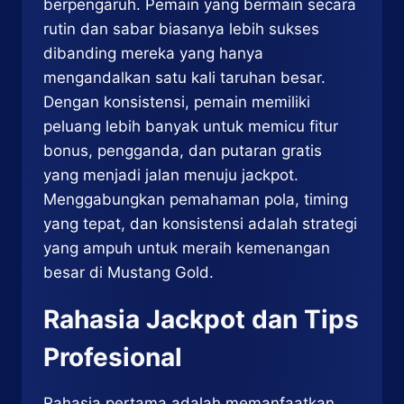
berpengaruh. Pemain yang bermain secara
rutin dan sabar biasanya lebih sukses
dibanding mereka yang hanya
mengandalkan satu kali taruhan besar.
Dengan konsistensi, pemain memiliki
peluang lebih banyak untuk memicu fitur
bonus, pengganda, dan putaran gratis
yang menjadi jalan menuju jackpot.
Menggabungkan pemahaman pola, timing
yang tepat, dan konsistensi adalah strategi
yang ampuh untuk meraih kemenangan
besar di Mustang Gold.
Rahasia Jackpot dan Tips
Profesional
Rahasia pertama adalah memanfaatkan