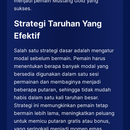
menjadi pemain Mustang Gold yang
sukses.
Strategi Taruhan Yang
Efektif
Salah satu strategi dasar adalah mengatur
modal sebelum bermain. Pemain harus
menentukan berapa banyak modal yang
bersedia digunakan dalam satu sesi
permainan dan membaginya menjadi
beberapa putaran, sehingga tidak mudah
habis dalam satu kali taruhan besar.
Strategi ini memungkinkan pemain tetap
bermain lebih lama, meningkatkan peluang
untuk memicu putaran gratis atau bonus,
yang seringkali menjadi momen emas