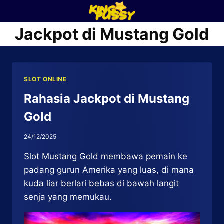
Skip
to
Jackpot di Mustang Gold
content
SLOT ONLINE
Rahasia Jackpot di Mustang
Gold
24/12/2025
Slot Mustang Gold membawa pemain ke
padang gurun Amerika yang luas, di mana
kuda liar berlari bebas di bawah langit
senja yang memukau.