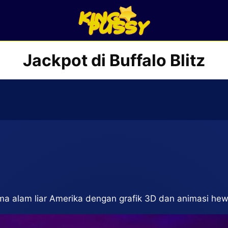
Jackpot di Buffalo Blitz
tema alam liar Amerika dengan grafik 3D dan animasi 