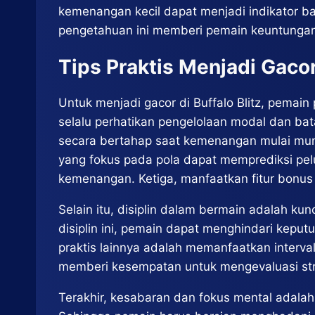
kemenangan kecil dapat menjadi indikator ba
pengetahuan ini memberi pemain keuntungan 
Tips Praktis Menjadi Gaco
Untuk menjadi gacor di Buffalo Blitz, pemai
selalu perhatikan pengelolaan modal dan bat
secara bertahap saat kemenangan mulai munc
yang fokus pada pola dapat memprediksi pelu
kemenangan. Ketiga, manfaatkan fitur bonus
Selain itu, disiplin dalam bermain adalah ku
disiplin ini, pemain dapat menghindari kepu
praktis lainnya adalah memanfaatkan interv
memberi kesempatan untuk mengevaluasi str
Terakhir, kesabaran dan fokus mental adalah 