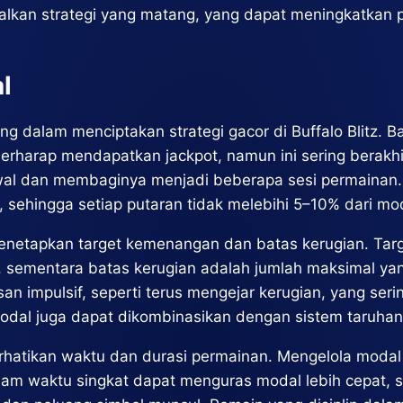
lkan strategi yang matang, yang dapat meningkatkan 
l
ng dalam menciptakan strategi gacor di Buffalo Blitz.
erharap mendapatkan jackpot, namun ini sering berakhi
al dan membaginya menjadi beberapa sesi permainan. M
 sehingga setiap putaran tidak melebihi 5–10% dari mod
enetapkan target kemenangan dan batas kerugian. Ta
, sementara batas kerugian adalah jumlah maksimal yang
san impulsif, seperti terus mengejar kerugian, yang se
odal juga dapat dikombinasikan dengan sistem taruhan p
rhatikan waktu dan durasi permainan. Mengelola modal 
alam waktu singkat dapat menguras modal lebih cepat, 