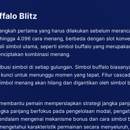
falo Blitz
 langkah pertama yang harus dilakukan sebelum merancan
ingga 4.096 cara menang, berbeda dengan slot konven
 simbol utama, seperti simbol buffalo yang merupakan 
enciptakan kombinasi menang.
ibusi simbol di setiap gulungan. Simbol buffalo biasany
 kunci untuk menunggu momen yang tepat. Fitur cascadi
mbol menang akan hilang dan digantikan oleh simbol 
litz membantu pemain mempersiapkan strategi jangka pa
angka panjang berfokus pada pengelolaan modal, pengat
mendalam mengenai mekanisme bonus dan cara simbol 
mengetahui karakteristik permainan secara menyeluruh