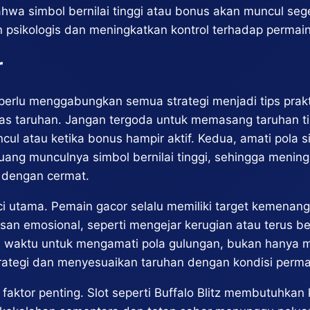
hwa simbol bernilai tinggi atau bonus akan muncul se
psikologis dan meningkatkan kontrol terhadap permai
r
n perlu menggabungkan semua strategi menjadi tips prak
as taruhan. Jangan tergoda untuk memasang taruhan ting
ul atau ketika bonus hampir aktif. Kedua, amati pola 
ang munculnya simbol bernilai tinggi, sehingga meningk
 dengan cermat.
nci utama. Pemain gacor selalu memiliki target kemenan
tusan emosional, seperti mengejar kerugian atau terus 
al waktu untuk mengamati pola gulungan, bukan hanya 
ategi dan menyesuaikan taruhan dengan kondisi perma
faktor penting. Slot seperti Buffalo Blitz membutuhkan