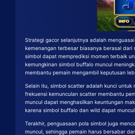
Strategi gacor selanjutnya adalah menguasai
kemenangan terbesar biasanya berasal dari 
simbol dapat memprediksi momen terbaik unt
kemungkinan simbol buffalo muncul meningkat
membantu pemain mengambil keputusan lebih
Selain itu, simbol scatter adalah kunci unt
frekuensi kemunculan scatter membantu pema
muncul dapat menghasilkan keuntungan maksim
karena simbol buffalo dan wild dapat muncul 
Terakhir, penguasaan pola simbol juga mencak
muncul, sehingga pemain harus bersabar da