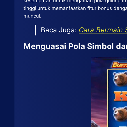
kesempatan untuk mengamati pola gulungan d
tinggi untuk memanfaatkan fitur bonus den
muncul.
Baca Juga:
Cara Bermain 
Menguasai Pola Simbol dan