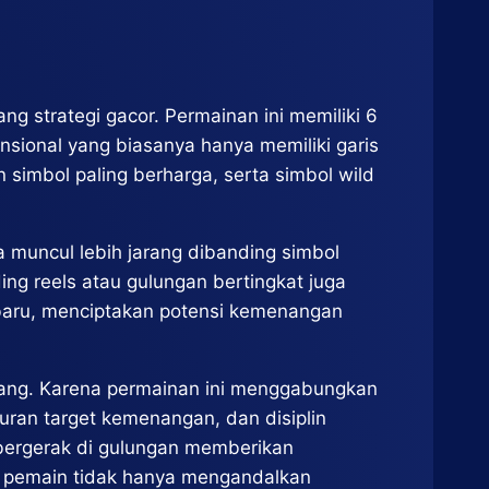
g strategi gacor. Permainan ini memiliki 6
sional yang biasanya hanya memiliki garis
simbol paling berharga, serta simbol wild
a muncul lebih jarang dibanding simbol
ng reels atau gulungan bertingkat juga
baru, menciptakan potensi kemenangan
njang. Karena permainan ini menggabungkan
uran target kemenangan, dan disiplin
bergerak di gulungan memberikan
, pemain tidak hanya mengandalkan