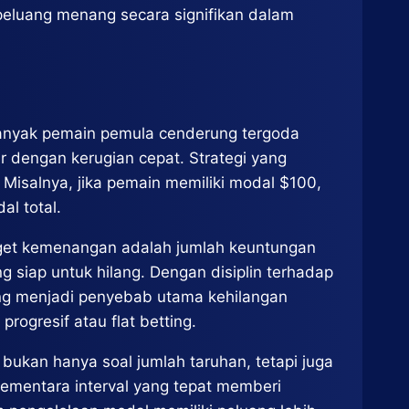
peluang menang secara signifikan dalam
 Banyak pemain pemula cenderung tergoda
r dengan kerugian cepat. Strategi yang
isalnya, jika pemain memiliki modal $100,
al total.
rget kemenangan adalah jumlah keuntungan
 siap untuk hilang. Dengan disiplin terhadap
ring menjadi penyebab utama kehilangan
rogresif atau flat betting.
bukan hanya soal jumlah taruhan, tetapi juga
sementara interval yang tepat memberi