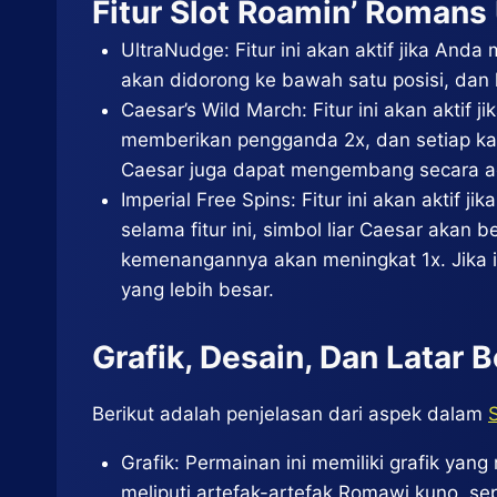
Fitur Slot Roamin’ Romans
UltraNudge: Fitur ini akan aktif jika An
akan didorong ke bawah satu posisi, dan
Caesar’s Wild March: Fitur ini akan aktif
memberikan pengganda 2x, dan setiap kali
Caesar juga dapat mengembang secara ac
Imperial Free Spins: Fitur ini akan aktif
selama fitur ini, simbol liar Caesar aka
kemenangannya akan meningkat 1x. Jika 
yang lebih besar.
Grafik, Desain, Dan Latar 
Berikut adalah penjelasan dari aspek dalam
Grafik: Permainan ini memiliki grafik ya
meliputi artefak-artefak Romawi kuno, se