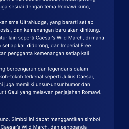
 juga sesuai dengan tema Romawi kuno,
kanisme UltraNudge, yang berarti setiap
sisi, dan kemenangan baru akan dihitung.
tur lain seperti Caesar’s Wild March, di mana
etiap kali didorong, dan Imperial Free
tkan pengganta kemenangan setiap kali
ing berpengaruh dan legendaris dalam
okoh-tokoh terkenal seperti Julius Caesar,
ni juga memiliki unsur-unsur humor dan
jurit Gaul yang melawan penjajahan Romawi.
kuno. Simbol ini dapat menggantikan simbol
e, Caesar’s Wild March, dan pengganda