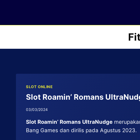
Skip
to
content
Fi
SLOT ONLINE
Slot Roamin’ Romans UltraNu
03/03/2024
Slot Roamin’ Romans UltraNudge
merupakan
Bang Games dan dirilis pada Agustus 2023.