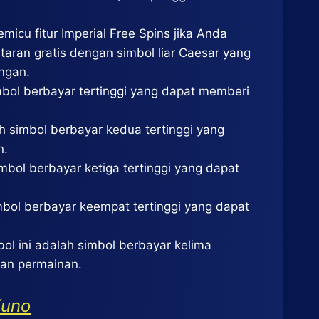
icu fitur Imperial Free Spins jika Anda
aran gratis dengan simbol liar Caesar yang
ngan.
bol berbayar tertinggi yang dapat memberi
 simbol berbayar kedua tertinggi yang
n.
mbol berbayar ketiga tertinggi yang dapat
mbol berbayar keempat tertinggi yang dapat
ol ini adalah simbol berbayar kelima
pan permainan.
Kuno