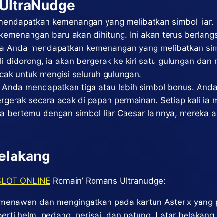
 UltraNudge
da mendapatkan kemenangan yang melibatkan simbol liar
 kemenangan baru akan dihitung. Ini akan terus berlan
 jika Anda mendapatkan kemenangan yang melibatkan simb
 didorong, ia akan bergerak ke kiri satu gulungan dan 
ak untuk mengisi seluruh gulungan.
 jika Anda mendapatkan tiga atau lebih simbol bonus. An
n bergerak secara acak di papan permainan. Setiap kal
ia bertemu dengan simbol liar Caesar lainnya, merek
Belakang
SLOT ONLINE
Romain’ Romans Ultranudge:
ng menawan dan mengingatkan pada kartun Asterix yang 
perti helm, pedang, perisai, dan patung. Latar belak