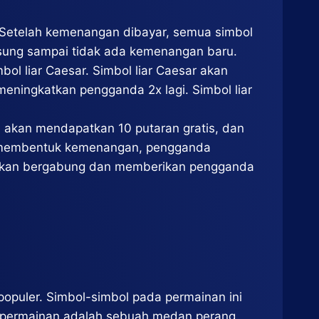
. Setelah kemenangan dibayar, semua simbol
gsung sampai tidak ada kemenangan baru.
ol liar Caesar. Simbol liar Caesar akan
meningkatkan pengganda 2x lagi. Simbol liar
da akan mendapatkan 10 putaran gratis, dan
i ia membentuk kemenangan, pengganda
a akan bergabung dan memberikan pengganda
populer. Simbol-simbol pada permainan ini
ang permainan adalah sebuah medan perang