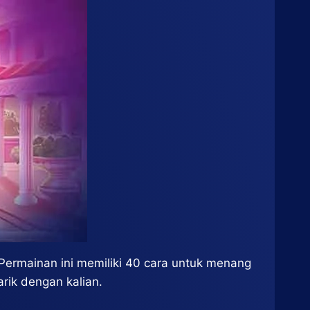
s. Permainan ini memiliki 40 cara untuk menang
rik dengan kalian.