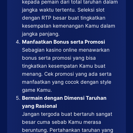
kepada pemain dari total taruhan dalam
jangka waktu tertentu. Seleksi slot
dengan RTP besar buat tingkatkan
kesempatan kemenangan Kamu dalam
jangka panjang.
Manfaatkan Bonus serta Promosi
Sebagian kasino online menawarkan
bonus serta promosi yang bisa
tingkatkan kesempatan Kamu buat
menang. Cek promosi yang ada serta
manfaatkan yang cocok dengan style
game Kamu.
Bermain dengan Dimensi Taruhan
yang Rasional
Jangan tergoda buat bertaruh sangat
besar cuma sebab Kamu merasa
beruntung. Pertahankan taruhan yang