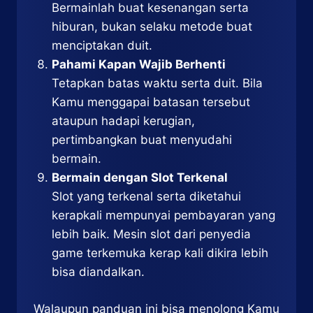
Bermainlah buat kesenangan serta
hiburan, bukan selaku metode buat
menciptakan duit.
Pahami Kapan Wajib Berhenti
Tetapkan batas waktu serta duit. Bila
Kamu menggapai batasan tersebut
ataupun hadapi kerugian,
pertimbangkan buat menyudahi
bermain.
Bermain dengan Slot Terkenal
Slot yang terkenal serta diketahui
kerapkali mempunyai pembayaran yang
lebih baik. Mesin slot dari penyedia
game terkemuka kerap kali dikira lebih
bisa diandalkan.
Walaupun panduan ini bisa menolong Kamu