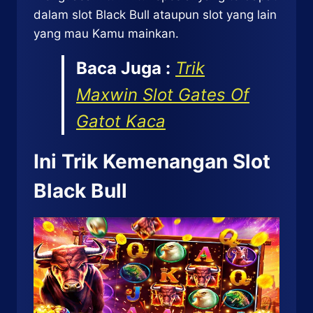
dalam slot Black Bull ataupun slot yang lain
yang mau Kamu mainkan.
Baca Juga :
Trik
Maxwin Slot Gates Of
Gatot Kaca
Ini Trik Kemenangan Slot
Black Bull