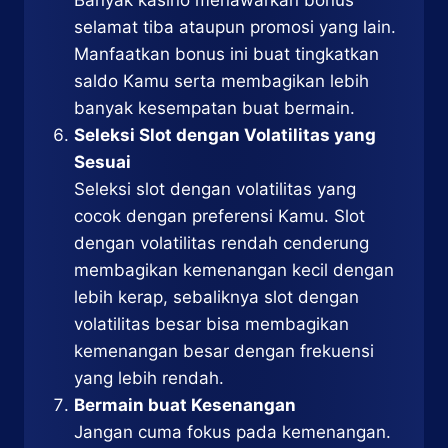
Banyak kasino menawarkan bonus
selamat tiba ataupun promosi yang lain.
Manfaatkan bonus ini buat tingkatkan
saldo Kamu serta membagikan lebih
banyak kesempatan buat bermain.
Seleksi Slot dengan Volatilitas yang
Sesuai
Seleksi slot dengan volatilitas yang
cocok dengan preferensi Kamu. Slot
dengan volatilitas rendah cenderung
membagikan kemenangan kecil dengan
lebih kerap, sebaliknya slot dengan
volatilitas besar bisa membagikan
kemenangan besar dengan frekuensi
yang lebih rendah.
Bermain buat Kesenangan
Jangan cuma fokus pada kemenangan.