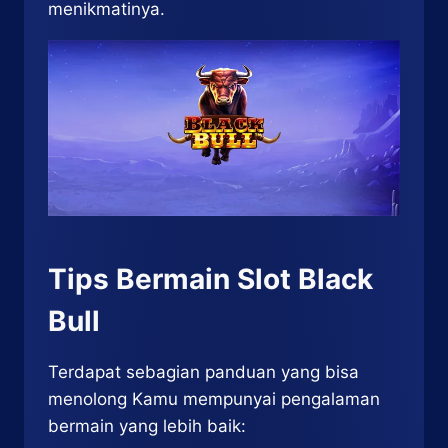
menikmatinya.
Tips Bermain Slot Black
Bull
Terdapat sebagian panduan yang bisa
menolong Kamu mempunyai pengalaman
bermain yang lebih baik: