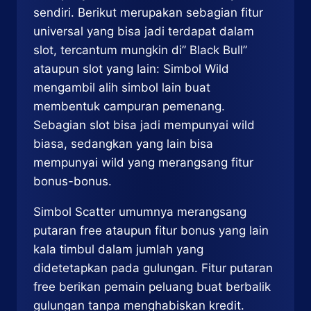
sendiri. Berikut merupakan sebagian fitur
universal yang bisa jadi terdapat dalam
slot, tercantum mungkin di” Black Bull”
ataupun slot yang lain: Simbol Wild
mengambil alih simbol lain buat
membentuk campuran pemenang.
Sebagian slot bisa jadi mempunyai wild
biasa, sedangkan yang lain bisa
mempunyai wild yang merangsang fitur
bonus-bonus.
Simbol Scatter umumnya merangsang
putaran free ataupun fitur bonus yang lain
kala timbul dalam jumlah yang
didetetapkan pada gulungan. Fitur putaran
free berikan pemain peluang buat berbalik
gulungan tanpa menghabiskan kredit.