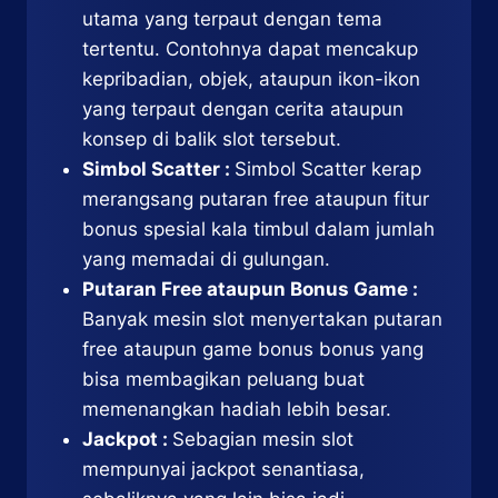
utama yang terpaut dengan tema
tertentu. Contohnya dapat mencakup
kepribadian, objek, ataupun ikon-ikon
yang terpaut dengan cerita ataupun
konsep di balik slot tersebut.
Simbol Scatter :
Simbol Scatter kerap
merangsang putaran free ataupun fitur
bonus spesial kala timbul dalam jumlah
yang memadai di gulungan.
Putaran Free ataupun Bonus Game :
Banyak mesin slot menyertakan putaran
free ataupun game bonus bonus yang
bisa membagikan peluang buat
memenangkan hadiah lebih besar.
Jackpot :
Sebagian mesin slot
mempunyai jackpot senantiasa,