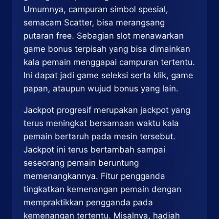
Umumnya, campuran simbol spesial,
semacam Scatter, bisa merangsang
putaran free. Sebagian slot menawarkan
game bonus terpisah yang bisa dimainkan
kala pemain menggapai campuran tertentu.
Ini dapat jadi game seleksi serta klik, game
papan, ataupun wujud bonus yang lain.
Jackpot progresif merupakan jackpot yang
terus meningkat bersamaan waktu kala
pemain bertaruh pada mesin tersebut.
Jackpot ini terus bertambah sampai
seseorang pemain beruntung
memenangkannya. Fitur pengganda
tingkatkan kemenangan pemain dengan
mempraktikkan pengganda pada
kemenangan tertentu. Misalnya, hadiah