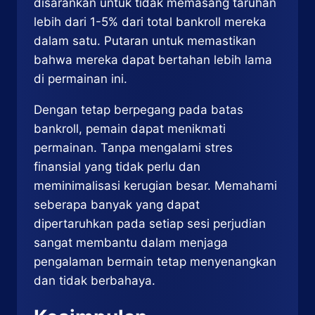
disarankan untuk tidak memasang taruhan
lebih dari 1-5% dari total bankroll mereka
dalam satu. Putaran untuk memastikan
bahwa mereka dapat bertahan lebih lama
di permainan ini.
Dengan tetap berpegang pada batas
bankroll, pemain dapat menikmati
permainan. Tanpa mengalami stres
finansial yang tidak perlu dan
meminimalisasi kerugian besar. Memahami
seberapa banyak yang dapat
dipertaruhkan pada setiap sesi perjudian
sangat membantu dalam menjaga
pengalaman bermain tetap menyenangkan
dan tidak berbahaya.