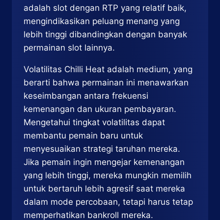
adalah slot dengan RTP yang relatif baik,
mengindikasikan peluang menang yang
lebih tinggi dibandingkan dengan banyak
permainan slot lainnya.
Volatilitas Chilli Heat adalah medium, yang
berarti bahwa permainan ini menawarkan
keseimbangan antara frekuensi
kemenangan dan ukuran pembayaran.
Mengetahui tingkat volatilitas dapat
membantu pemain baru untuk
menyesuaikan strategi taruhan mereka.
Jika pemain ingin mengejar kemenangan
yang lebih tinggi, mereka mungkin memilih
untuk bertaruh lebih agresif saat mereka
dalam mode percobaan, tetapi harus tetap
memperhatikan bankroll mereka.