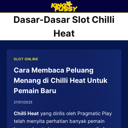
Skip
to
Dasar-Dasar Slot Chilli
content
Heat
SLOT ONLINE
Cara Membaca Peluang
Menang di Chilli Heat Untuk
Pemain Baru
27/01/2025
Chilli Heat
yang dirilis oleh Pragmatic Play
telah menyita perhatian banyak pemain