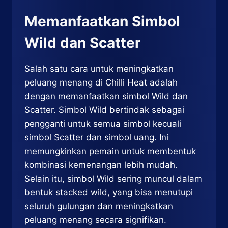
Memanfaatkan Simbol
Wild dan Scatter
Salah satu cara untuk meningkatkan
peluang menang di Chilli Heat adalah
dengan memanfaatkan simbol Wild dan
Scatter. Simbol Wild bertindak sebagai
pengganti untuk semua simbol kecuali
simbol Scatter dan simbol uang. Ini
memungkinkan pemain untuk membentuk
kombinasi kemenangan lebih mudah.
Selain itu, simbol Wild sering muncul dalam
bentuk stacked wild, yang bisa menutupi
seluruh gulungan dan meningkatkan
peluang menang secara signifikan.