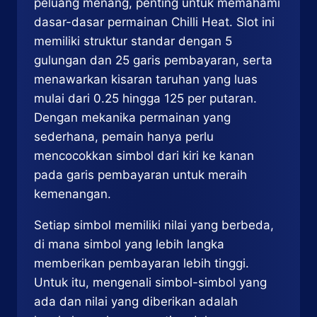
peluang menang, penting untuk memahami
dasar-dasar permainan Chilli Heat. Slot ini
memiliki struktur standar dengan 5
gulungan dan 25 garis pembayaran, serta
menawarkan kisaran taruhan yang luas
mulai dari 0.25 hingga 125 per putaran.
Dengan mekanika permainan yang
sederhana, pemain hanya perlu
mencocokkan simbol dari kiri ke kanan
pada garis pembayaran untuk meraih
kemenangan.
Setiap simbol memiliki nilai yang berbeda,
di mana simbol yang lebih langka
memberikan pembayaran lebih tinggi.
Untuk itu, mengenali simbol-simbol yang
ada dan nilai yang diberikan adalah