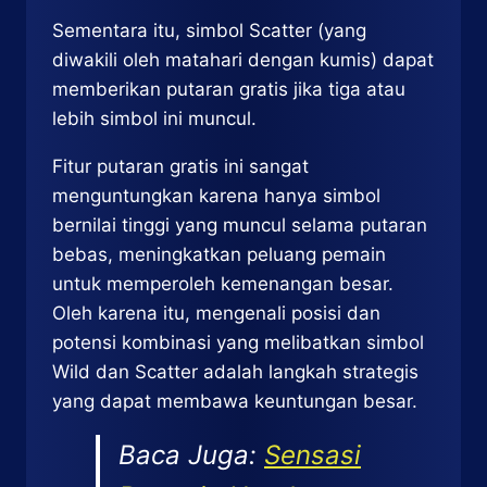
Sementara itu, simbol Scatter (yang
diwakili oleh matahari dengan kumis) dapat
memberikan putaran gratis jika tiga atau
lebih simbol ini muncul.
Fitur putaran gratis ini sangat
menguntungkan karena hanya simbol
bernilai tinggi yang muncul selama putaran
bebas, meningkatkan peluang pemain
untuk memperoleh kemenangan besar.
Oleh karena itu, mengenali posisi dan
potensi kombinasi yang melibatkan simbol
Wild dan Scatter adalah langkah strategis
yang dapat membawa keuntungan besar.
Baca Juga:
Sensasi