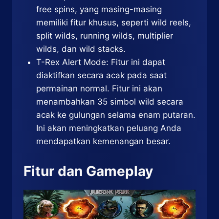
free spins, yang masing-masing
memiliki fitur khusus, seperti wild reels,
split wilds, running wilds, multiplier
wilds, dan wild stacks.
T-Rex Alert Mode: Fitur ini dapat
diaktifkan secara acak pada saat
permainan normal. Fitur ini akan
menambahkan 35 simbol wild secara
acak ke gulungan selama enam putaran.
Ini akan meningkatkan peluang Anda
mendapatkan kemenangan besar.
Fitur dan Gameplay