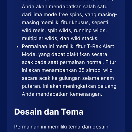
Anda akan mendapatkan salah satu
dari lima mode free spins, yang masing-
masing memiliki fitur khusus, seperti
wild reels, split wilds, running wilds,
multiplier wilds, dan wild stacks.
Permainan ini memiliki fitur T-Rex Alert
Mode, yang dapat diaktifkan secara
acak pada saat permainan normal. Fitur
ini akan menambahkan 35 simbol wild
secara acak ke gulungan selama enam
putaran. Ini akan meningkatkan peluang
Anda mendapatkan kemenangan.
Desain dan Tema
Permainan ini memiliki tema dan desain