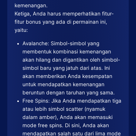
kemenangan.
Ketiga, Anda harus memperhatikan fitur-
fitur bonus yang ada di permainan ini,
yaitu:
Avalanche: Simbol-simbol yang
membentuk kombinasi kemenangan
akan hilang dan digantikan oleh simbol-
simbol baru yang jatuh dari atas. Ini
akan memberikan Anda kesempatan
untuk mendapatkan kemenangan
beruntun dengan taruhan yang sama.
Free Spins: Jika Anda mendapatkan tiga
atau lebih simbol scatter (nyamuk
dalam amber), Anda akan memasuki
mode free spins. Di sini, Anda akan
mendapatkan salah satu dari lima mode