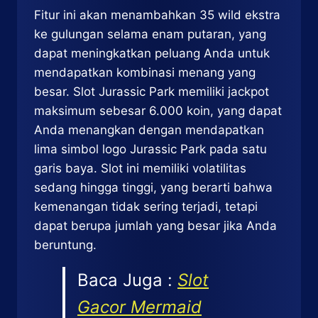
Fitur ini akan menambahkan 35 wild ekstra
ke gulungan selama enam putaran, yang
dapat meningkatkan peluang Anda untuk
mendapatkan kombinasi menang yang
besar. Slot Jurassic Park memiliki jackpot
maksimum sebesar 6.000 koin, yang dapat
Anda menangkan dengan mendapatkan
lima simbol logo Jurassic Park pada satu
garis baya. Slot ini memiliki volatilitas
sedang hingga tinggi, yang berarti bahwa
kemenangan tidak sering terjadi, tetapi
dapat berupa jumlah yang besar jika Anda
beruntung.
Baca Juga :
Slot
Gacor Mermaid