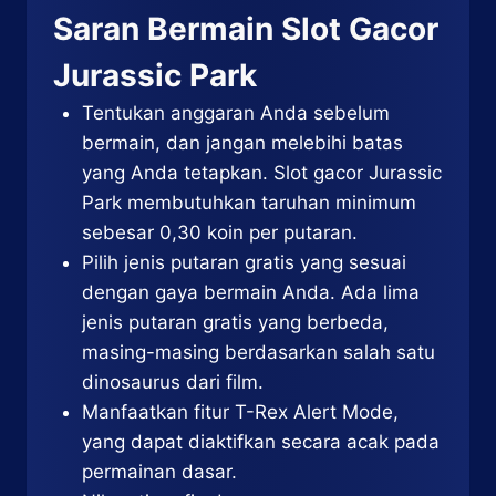
Saran Bermain Slot Gacor
Jurassic Park
Tentukan anggaran Anda sebelum
bermain, dan jangan melebihi batas
yang Anda tetapkan. Slot gacor Jurassic
Park membutuhkan taruhan minimum
sebesar 0,30 koin per putaran.
Pilih jenis putaran gratis yang sesuai
dengan gaya bermain Anda. Ada lima
jenis putaran gratis yang berbeda,
masing-masing berdasarkan salah satu
dinosaurus dari film.
Manfaatkan fitur T-Rex Alert Mode,
yang dapat diaktifkan secara acak pada
permainan dasar.