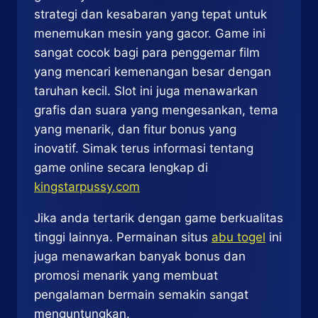
strategi dan kesabaran yang tepat untuk
menemukan mesin yang gacor. Game ini
sangat cocok bagi para penggemar film
yang mencari kemenangan besar dengan
taruhan kecil. Slot ini juga menawarkan
grafis dan suara yang mengesankan, tema
yang menarik, dan fitur bonus yang
inovatif. Simak terus informasi tentang
game online secara lengkap di
kingstarpussy.com
Jika anda tertarik dengan game berkualitas
tinggi lainnya. Permainan situs
abu togel
ini
juga menawarkan banyak bonus dan
promosi menarik yang membuat
pengalaman bermain semakin sangat
menguntungkan.