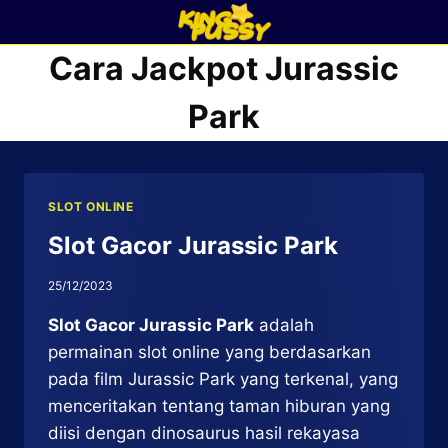
Skip
to
Cara Jackpot Jurassic
content
Park
SLOT ONLINE
Slot Gacor Jurassic Park
25/12/2023
Slot Gacor Jurassic Park
adalah
permainan slot online yang berdasarkan
pada film Jurassic Park yang terkenal, yang
menceritakan tentang taman hiburan yang
diisi dengan dinosaurus hasil rekayasa