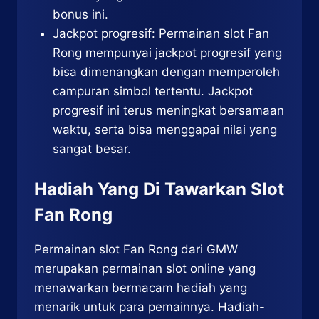
bonus ini.
Jackpot progresif: Permainan slot Fan
Rong mempunyai jackpot progresif yang
bisa dimenangkan dengan memperoleh
campuran simbol tertentu. Jackpot
progresif ini terus meningkat bersamaan
waktu, serta bisa menggapai nilai yang
sangat besar.
Hadiah Yang Di Tawarkan Slot
Fan Rong
Permainan slot Fan Rong dari GMW
merupakan permainan slot online yang
menawarkan bermacam hadiah yang
menarik untuk para pemainnya. Hadiah-