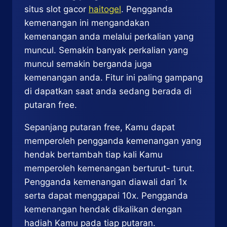
situs slot gacor
haitogel
. Pengganda
kemenangan ini mengandakan
kemenangan anda melalui perkalian yang
muncul. Semakin banyak perkalian yang
muncul semakin berganda juga
kemenangan anda. Fitur ini paling gampang
di dapatkan saat anda sedang berada di
putaran free.
Sepanjang putaran free, Kamu dapat
memperoleh pengganda kemenangan yang
hendak bertambah tiap kali Kamu
memperoleh kemenangan berturut- turut.
Pengganda kemenangan diawali dari 1x
serta dapat menggapai 10x. Pengganda
kemenangan hendak dikalikan dengan
hadiah Kamu pada tiap putaran.