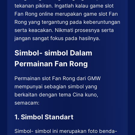
tekanan pikiran. Ingatlah kalau game slot
Fan Rong online merupakan game slot Fan
Rong yang tergantung pada keberuntungan
serta keacakan. Nikmati prosesnya serta
jangan sangat fokus pada hasilnya.
Simbol- simbol Dalam
Permainan Fan Rong
Permainan slot Fan Rong dari GMW
mempunyai sebagian simbol yang
berkaitan dengan tema Cina kuno,
semacam:
1. Simbol Standart
Simbol- simbol ini merupakan foto benda-