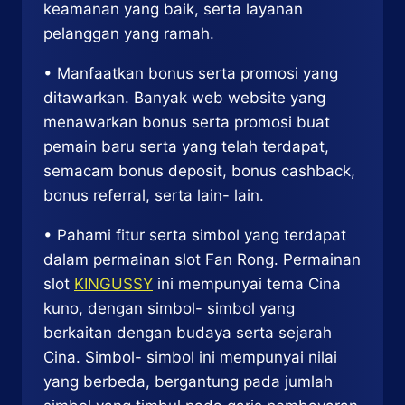
keamanan yang baik, serta layanan
pelanggan yang ramah.
• Manfaatkan bonus serta promosi yang
ditawarkan. Banyak web website yang
menawarkan bonus serta promosi buat
pemain baru serta yang telah terdapat,
semacam bonus deposit, bonus cashback,
bonus referral, serta lain- lain.
• Pahami fitur serta simbol yang terdapat
dalam permainan slot Fan Rong. Permainan
slot
KINGUSSY
ini mempunyai tema Cina
kuno, dengan simbol- simbol yang
berkaitan dengan budaya serta sejarah
Cina. Simbol- simbol ini mempunyai nilai
yang berbeda, bergantung pada jumlah