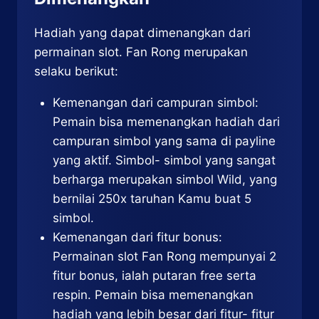
Hadiah yang dapat dimenangkan dari
permainan slot. Fan Rong merupakan
selaku berikut:
Kemenangan dari campuran simbol:
Pemain bisa memenangkan hadiah dari
campuran simbol yang sama di payline
yang aktif. Simbol- simbol yang sangat
berharga merupakan simbol Wild, yang
bernilai 250x taruhan Kamu buat 5
simbol.
Kemenangan dari fitur bonus:
Permainan slot Fan Rong mempunyai 2
fitur bonus, ialah putaran free serta
respin. Pemain bisa memenangkan
hadiah yang lebih besar dari fitur- fitur