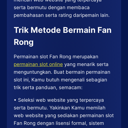
serta bermutu dengan membaca
pembahasan serta rating daripemain lain.
Trik Metode Bermain Fan
Rong
Permainan slot Fan Rong merupakan
permainan slot online
yang menarik serta
menguntungkan. Buat bermain permainan
slot ini, Kamu butuh mengenali sebagian
trik serta panduan, semacam:
• Seleksi web website yang terpercaya
serta bermutu. Yakinkan Kamu memilah
web website yang sediakan permainan slot
Fan Rong dengan lisensi formal, sistem