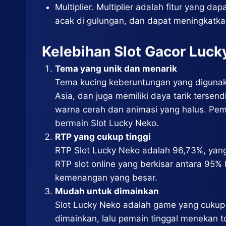
Multiplier. Multiplier adalah fitur yang
acak di gulungan, dan dapat meningkatka
Kelebihan Slot Gacor Luck
Tema yang unik dan menarik
Tema kucing keberuntungan yang digunaka
Asia, dan juga memiliki daya tarik tersen
warna cerah dan animasi yang halus. Pe
bermain Slot Lucky Neko.
RTP yang cukup tinggi
RTP Slot Lucky Neko adalah 96,73%, yang b
RTP slot online yang berkisar antara 95
kemenangan yang besar.
Mudah untuk dimainkan
Slot Lucky Neko adalah game yang cukup 
dimainkan, lalu pemain tinggal menekan t