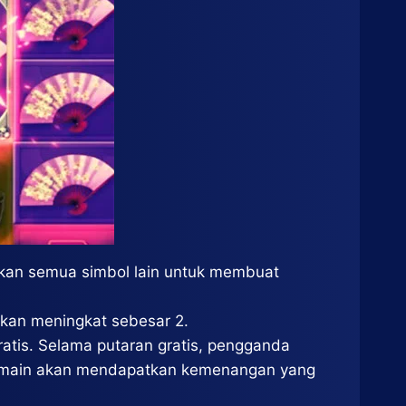
ikan semua simbol lain untuk membuat
akan meningkat sebesar 2.
ratis. Selama putaran gratis, pengganda
pemain akan mendapatkan kemenangan yang