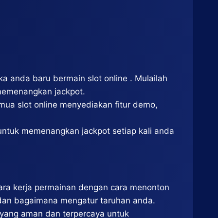
 anda baru bermain slot online . Mulailah
 memenangkan jackpot.
ua slot online menyediakan fitur demo,
untuk memenangkan jackpot setiap kali anda
cara kerja permainan dengan cara menonton
 dan bagaimana mengatur taruhan anda.
ne yang aman dan terpercaya untuk