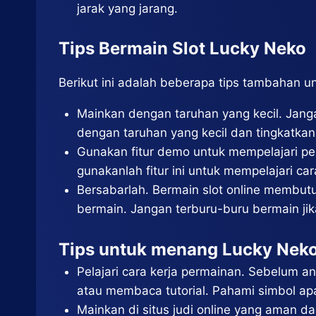
jarak yang jarang.
Tips Bermain Slot Lucky Neko
Berikut ini adalah beberapa tips tambahan u
Mainkan dengan taruhan yang kecil. Janga
dengan taruhan yang kecil dan tingkatka
Gunakan fitur demo untuk mempelajari pe
gunakanlah fitur ini untuk mempelajari ca
Bersabarlah. Bermain slot online membut
bermain. Jangan terburu-buru bermain jik
Tips untuk menang Lucky Nek
Pelajari cara kerja permainan. Sebelum 
atau membaca tutorial. Pahami simbol a
Mainkan di situs judi online yang aman da