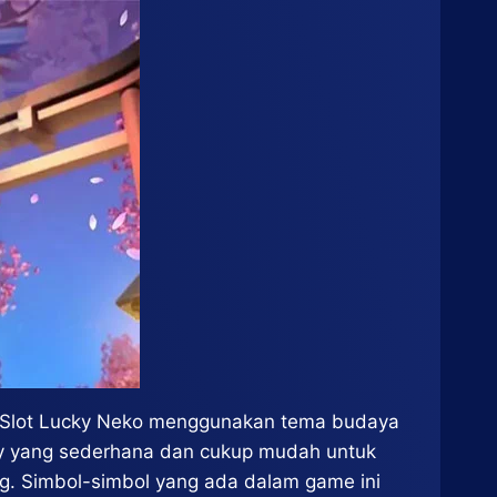
a. Slot Lucky Neko menggunakan tema budaya
ay yang sederhana dan cukup mudah untuk
g. Simbol-simbol yang ada dalam game ini