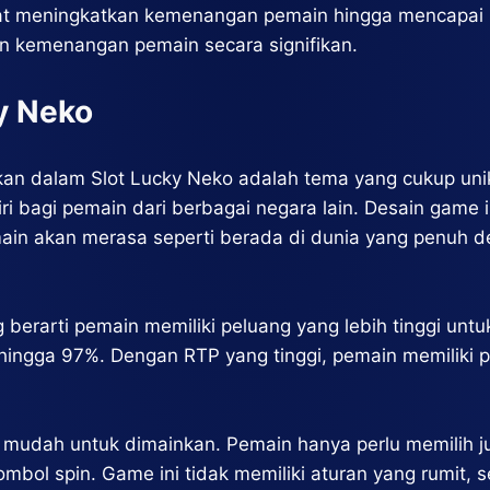
 dapat meningkatkan kemenangan pemain hingga mencapai 
n kemenangan pemain secara signifikan.
y Neko
n dalam Slot Lucky Neko adalah tema yang cukup unik 
diri bagi pemain dari berbagai negara lain. Desain gam
main akan merasa seperti berada di dunia yang penuh 
erarti pemain memiliki peluang yang lebih tinggi untuk 
% hingga 97%. Dengan RTP yang tinggi, pemain memiliki
mudah untuk dimainkan. Pemain hanya perlu memilih ju
ombol spin. Game ini tidak memiliki aturan yang rumit,