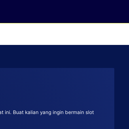
 ini. Buat kalian yang ingin bermain slot