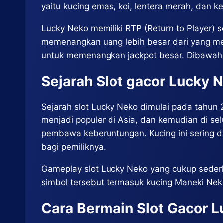
yaitu kucing emas, koi, lentera merah, dan k
Lucky Neko memiliki RTP (Return to Player) 
memenangkan uang lebih besar dari yang mere
untuk memenangkan jackpot besar. Dibawah 
Sejarah Slot gacor Lucky 
Sejarah slot Lucky Neko dimulai pada tahun 2
menjadi populer di Asia, dan kemudian di sel
pembawa keberuntungan. Kucing ini sering 
bagi pemiliknya.
Gameplay slot Lucky Neko yang cukup seder
simbol tersebut termasuk kucing Maneki Neko
Cara Bermain Slot Gacor 