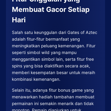
Membuat Gacor Setiap
Hari
Salah satu keunggulan dari Gates of Aztec
adalah fitur-fitur bermanfaat yang
meningkatkan peluang kemenangan. Fitur
seperti simbol wild yang mampu
menggantikan simbol lain, serta fitur free
spins yang bisa diaktifkan secara acak,
memberi kesempatan besar untuk meraih
kombinasi kemenangan.
Selain itu, adanya fitur bonus game yang
menawarkan hadiah tambahan membuat
permainan ini semakin menarik dan tidak
monoton. Pemain dianjurkan untuk