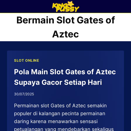
Skip
to
Bermain Slot Gates of
content
Aztec
SLOT ONLINE
Pola Main Slot Gates of Aztec
Supaya Gacor Setiap Hari
30/07/2025
Permainan slot Gates of Aztec semakin
populer di kalangan pecinta permainan
daring karena menawarkan sensasi
petualangan yang mendebarkan sekaligus