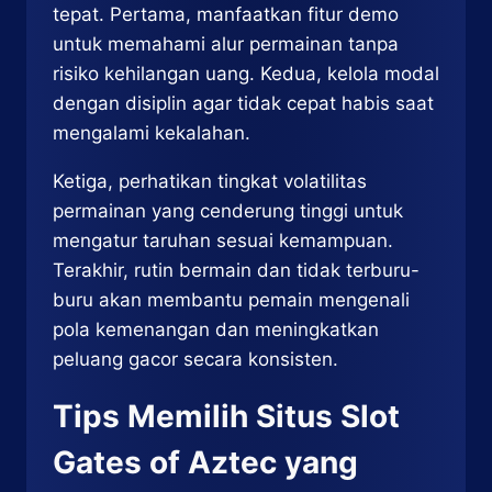
tepat. Pertama, manfaatkan fitur demo
untuk memahami alur permainan tanpa
risiko kehilangan uang. Kedua, kelola modal
dengan disiplin agar tidak cepat habis saat
mengalami kekalahan.
Ketiga, perhatikan tingkat volatilitas
permainan yang cenderung tinggi untuk
mengatur taruhan sesuai kemampuan.
Terakhir, rutin bermain dan tidak terburu-
buru akan membantu pemain mengenali
pola kemenangan dan meningkatkan
peluang gacor secara konsisten.
Tips Memilih Situs Slot
Gates of Aztec yang