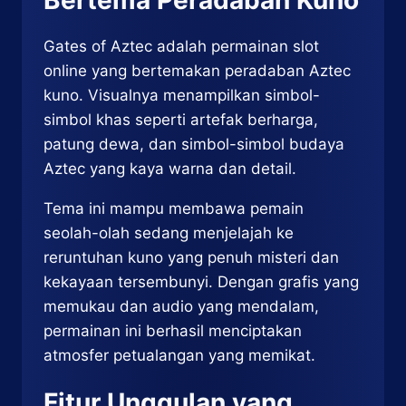
Bertema Peradaban Kuno
Gates of Aztec adalah permainan slot
online yang bertemakan peradaban Aztec
kuno. Visualnya menampilkan simbol-
simbol khas seperti artefak berharga,
patung dewa, dan simbol-simbol budaya
Aztec yang kaya warna dan detail.
Tema ini mampu membawa pemain
seolah-olah sedang menjelajah ke
reruntuhan kuno yang penuh misteri dan
kekayaan tersembunyi. Dengan grafis yang
memukau dan audio yang mendalam,
permainan ini berhasil menciptakan
atmosfer petualangan yang memikat.
Fitur Unggulan yang