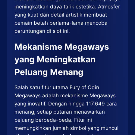
meningkatkan daya tarik estetika. Atmosfer
yang kuat dan detail artistik membuat
pemain betah berlama-lama mencoba
peruntungan di slot ini.
Mekanisme Megaways
yang Meningkatkan
Peluang Menang
Salah satu fitur utama Fury of Odin
Megaways adalah mekanisme Megaways
yang inovatif. Dengan hingga 117.649 cara
menang, setiap putaran menawarkan
peluang berbeda-beda. Fitur ini
memungkinkan jumlah simbol yang muncul