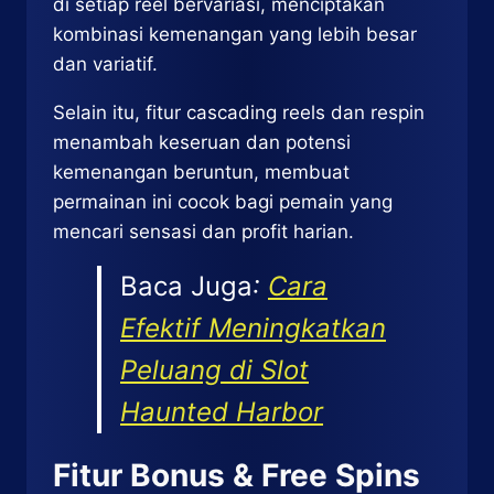
di setiap reel bervariasi, menciptakan
kombinasi kemenangan yang lebih besar
dan variatif.
Selain itu, fitur cascading reels dan respin
menambah keseruan dan potensi
kemenangan beruntun, membuat
permainan ini cocok bagi pemain yang
mencari sensasi dan profit harian.
Baca Juga
:
Cara
Efektif Meningkatkan
Peluang di Slot
Haunted Harbor
Fitur Bonus & Free Spins