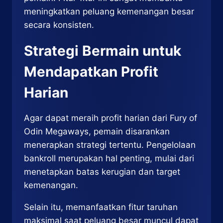
meningkatkan peluang kemenangan besar
secara konsisten.
Strategi Bermain untuk
Mendapatkan Profit
Harian
Agar dapat meraih profit harian dari Fury of
Odin Megaways, pemain disarankan
menerapkan strategi tertentu. Pengelolaan
bankroll merupakan hal penting, mulai dari
menetapkan batas kerugian dan target
kemenangan.
Selain itu, memanfaatkan fitur taruhan
maksimal saat peluang besar muncul dapat