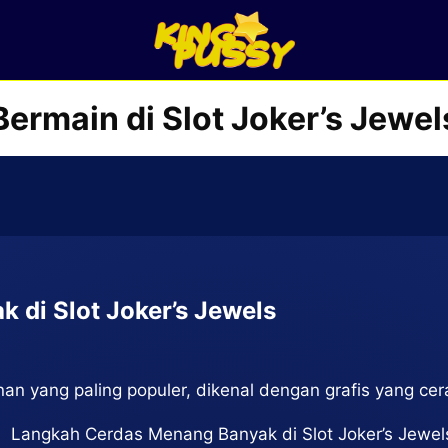
Bermain di Slot Joker’s Jewel
di Slot Joker’s Jewels
inan yang paling populer, dikenal dengan grafis yang c