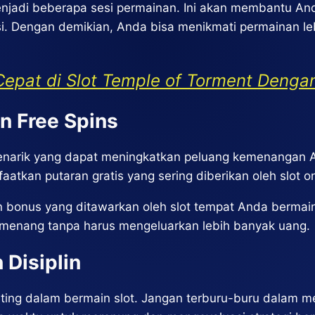
njadi beberapa sesi permainan. Ini akan membantu And
i. Dengan demikian, Anda bisa menikmati permainan le
epat di Slot Temple of Torment Dengan
n Free Spins
enarik yang dapat meningkatkan peluang kemenangan An
atkan putaran gratis yang sering diberikan oleh slot on
n bonus yang ditawarkan oleh slot tempat Anda bermai
menang tanpa harus mengeluarkan lebih banyak uang.
Disiplin
enting dalam bermain slot. Jangan terburu-buru dalam 