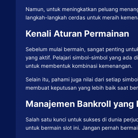
Namun, untuk meningkatkan peluang menang, 
langkah-langkah cerdas untuk meraih kemenan
Kenali Aturan Permainan
Sebelum mulai bermain, sangat penting untu
yang aktif. Pelajari simbol-simbol yang ada 
untuk membentuk kombinasi kemenangan.
Selain itu, pahami juga nilai dari setiap 
membuat keputusan yang lebih baik saat be
Manajemen Bankroll yang 
Salah satu kunci untuk sukses di dunia per
untuk bermain slot ini. Jangan pernah berm