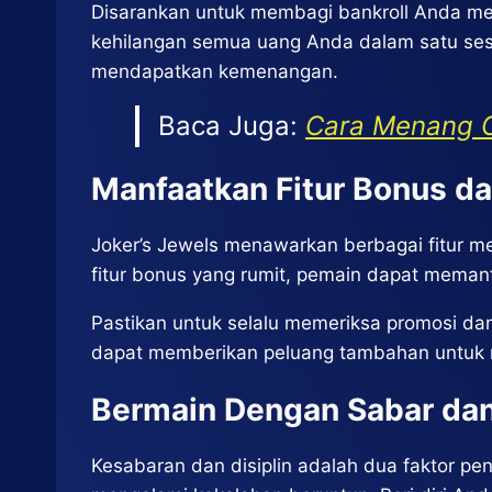
Disarankan untuk membagi bankroll Anda me
kehilangan semua uang Anda dalam satu ses
mendapatkan kemenangan.
Baca Juga:
Cara Menang C
Manfaatkan Fitur Bonus da
Joker’s Jewels menawarkan berbagai fitur m
fitur bonus yang rumit, pemain dapat memanfa
Pastikan untuk selalu memeriksa promosi da
dapat memberikan peluang tambahan untuk 
Bermain Dengan Sabar dan 
Kesabaran dan disiplin adalah dua faktor p