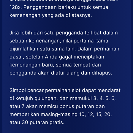
128x.
Penggandaan berlaku untuk semua
kemenangan yang ada di atasnya.
Jika lebih dari satu pengganda terlibat dalam
sebuah kemenangan, nilai pertama-tama
dijumlahkan satu sama lain.
Dalam permainan
dasar, setelah Anda gagal menciptakan
kemenangan baru, semua tempat dan
pengganda akan diatur ulang dan dihapus.
Simbol pencar permainan slot dapat mendarat
di ketujuh gulungan, dan memukul 3, 4, 5, 6,
atau 7 akan memicu bonus putaran dan
memberikan masing-masing 10, 12, 15, 20,
atau 30 putaran gratis.