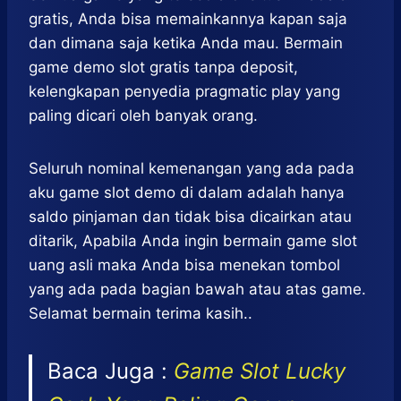
gratis, Anda bisa memainkannya kapan saja
dan dimana saja ketika Anda mau.
Bermain
game demo slot gratis tanpa deposit,
kelengkapan penyedia pragmatic play yang
paling dicari oleh banyak orang.
Seluruh nominal kemenangan yang ada pada
aku game slot demo di dalam adalah hanya
saldo pinjaman dan tidak bisa dicairkan atau
ditarik, Apabila Anda ingin bermain game slot
uang asli maka Anda bisa menekan tombol
yang ada pada bagian bawah atau atas game.
Selamat bermain terima kasih..
Baca Juga :
Game Slot Lucky