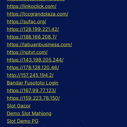
https://linkoclick.com/
https://tccgrandplaza.com/
https://sufac.org/
https://128.199.221.42/
https://188.166.208.7/
https://labuanbusiness.com/
https://nptvt.com/
https://143.198.205.244/
https://178.128.120.46/
http://157.245.194.2/
Bandar Fusototo Login
https://167.99.77.123/
https://159.223.78.150/
Slot Gacor
Demo Slot Mahjong
Slot Demo PG