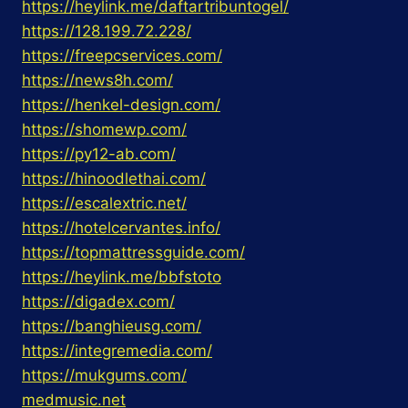
https://heylink.me/daftartribuntogel/
https://128.199.72.228/
https://freepcservices.com/
https://news8h.com/
https://henkel-design.com/
https://shomewp.com/
https://py12-ab.com/
https://hinoodlethai.com/
https://escalextric.net/
https://hotelcervantes.info/
https://topmattressguide.com/
https://heylink.me/bbfstoto
https://digadex.com/
https://banghieusg.com/
https://integremedia.com/
https://mukgums.com/
medmusic.net