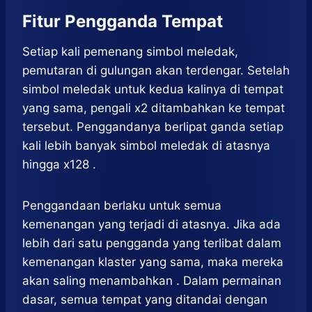
Fitur Pengganda Tempat
Setiap kali pemenang simbol meledak,
pemutaran di gulungan akan terdengar.
Setelah
simbol meledak untuk kedua kalinya di tempat
yang sama, pengali x2 ditambahkan ke tempat
tersebut.
Penggandanya berlipat ganda setiap
kali lebih banyak simbol meledak di atasnya
hingga x128 .
Penggandaan berlaku untuk semua
kemenangan yang terjadi di atasnya.
Jika ada
lebih dari satu pengganda yang terlibat dalam
kemenangan klaster yang sama, maka mereka
akan saling menambahkan .
Dalam permainan
dasar, semua tempat yang ditandai dengan