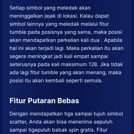
Setiap simbol yang meledak akan
meninggalkan jejak di lokasi.
Kalau dapat
simbol lainnya yang meledak melalui fitur
tumble pada posisnya yang sama, maka posisi
akan mendapatkan perkalian kali dua .
Apabila
hal ini akan terjadi lagi.
Maka perkalian itu akan
segera meningkat jadi kali empat sampai
seterusnya pada kali maksimum 128. Jika tidak
ada lagi fitur tumble yang akan menang, maka
posisi itu akan kembali seperti semula.
Fitur Putaran Bebas
Dengan mendapatkan tiga sampai tujuh simbol
scatter, Anda akan bisa menerima sepuluh
sampai tigapuluh babak spin gratis.
Fitur