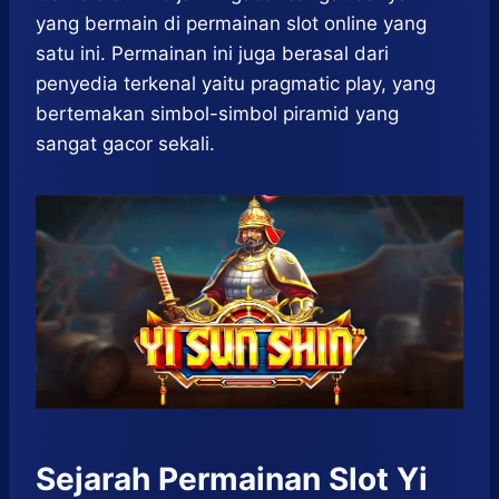
A
o
n
r
yang bermain di permainan slot online yang
p
o
g
a
satu ini.
Permainan ini juga berasal dari
p
k
e
m
r
penyedia terkenal yaitu pragmatic play, yang
bertemakan simbol-simbol piramid yang
sangat gacor sekali.
Sejarah Permainan Slot Yi