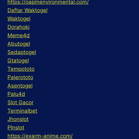
https://oapmenvironmental.com/
Daftar Waktogel
Waktogel
Dorahoki
Meme4d
Abutogel
Sedaptogel
Gtatogel
Tempototo
Pajerototo
Asentogel
Palu4d
Slot Gacor
Terminalbet
Jhonslot
Plnslot
https://exarm-anime.com/