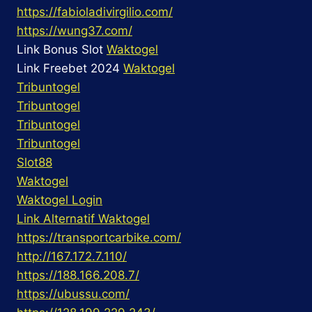
https://fabioladivirgilio.com/
https://wung37.com/
Link Bonus Slot
Waktogel
Link Freebet 2024
Waktogel
Tribuntogel
Tribuntogel
Tribuntogel
Tribuntogel
Slot88
Waktogel
Waktogel Login
Link Alternatif Waktogel
https://transportcarbike.com/
http://167.172.7.110/
https://188.166.208.7/
https://ubussu.com/