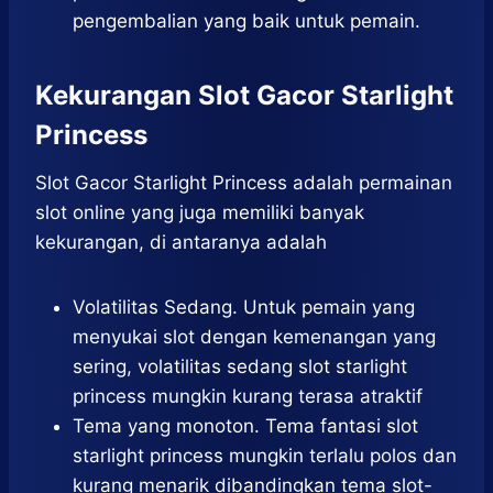
pengembalian yang baik untuk pemain.
Kekurangan Slot Gacor Starlight
Princess
Slot Gacor Starlight Princess adalah permainan
slot online yang juga memiliki banyak
kekurangan, di antaranya adalah
Volatilitas Sedang. Untuk pemain yang
menyukai slot dengan kemenangan yang
sering, volatilitas sedang slot starlight
princess mungkin kurang terasa atraktif
Tema yang monoton. Tema fantasi slot
starlight princess mungkin terlalu polos dan
kurang menarik dibandingkan tema slot-