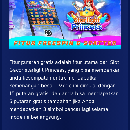
Fitur putaran gratis adalah fitur utama dari Slot
Gacor starlight Princess, yang bisa memberikan
anda kesempatan untuk mendapatkan
kemenangan besar. Mode ini dimulai dengan
15 putaran gratis, dan anda bisa mendapatkan
5 putaran gratis tambahan jika Anda
mendapatkan 3 simbol pencar lagi selama
mode ini berlangsung.