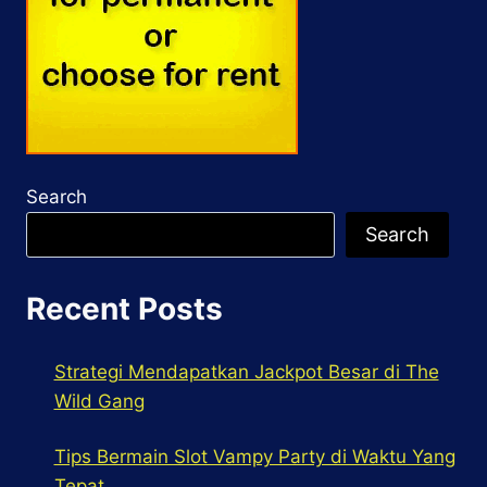
Search
Search
Recent Posts
Strategi Mendapatkan Jackpot Besar di The
Wild Gang
Tips Bermain Slot Vampy Party di Waktu Yang
Tepat