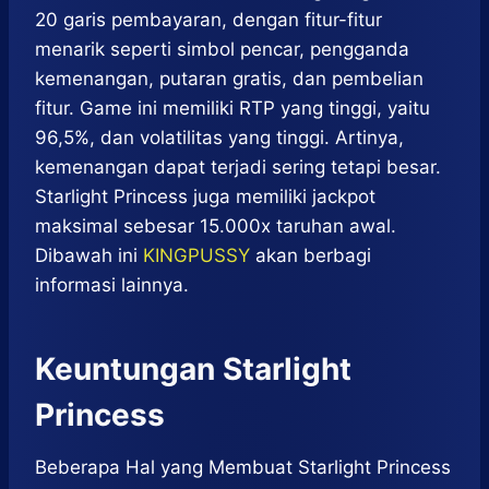
20 garis pembayaran, dengan fitur-fitur
menarik seperti simbol pencar, pengganda
kemenangan, putaran gratis, dan pembelian
fitur. Game ini memiliki RTP yang tinggi, yaitu
96,5%, dan volatilitas yang tinggi. Artinya,
kemenangan dapat terjadi sering tetapi besar.
Starlight Princess juga memiliki jackpot
maksimal sebesar 15.000x taruhan awal.
Dibawah ini
KINGPUSSY
akan berbagi
informasi lainnya.
Keuntungan Starlight
Princess
Beberapa Hal yang Membuat Starlight Princess