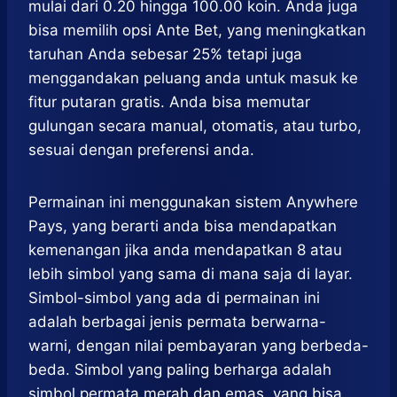
mulai dari 0.20 hingga 100.00 koin. Anda juga
bisa memilih opsi Ante Bet, yang meningkatkan
taruhan Anda sebesar 25% tetapi juga
menggandakan peluang anda untuk masuk ke
fitur putaran gratis. Anda bisa memutar
gulungan secara manual, otomatis, atau turbo,
sesuai dengan preferensi anda.
Permainan ini menggunakan sistem Anywhere
Pays, yang berarti anda bisa mendapatkan
kemenangan jika anda mendapatkan 8 atau
lebih simbol yang sama di mana saja di layar.
Simbol-simbol yang ada di permainan ini
adalah berbagai jenis permata berwarna-
warni, dengan nilai pembayaran yang berbeda-
beda. Simbol yang paling berharga adalah
simbol permata merah dan emas, yang bisa