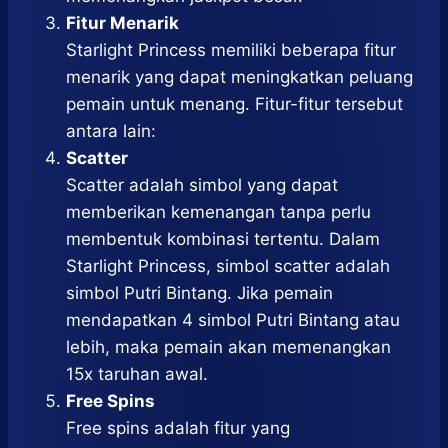
Fitur Menarik
Starlight Princess memiliki beberapa fitur
menarik yang dapat meningkatkan peluang
pemain untuk menang. Fitur-fitur tersebut
antara lain:
Scatter
Scatter adalah simbol yang dapat
memberikan kemenangan tanpa perlu
membentuk kombinasi tertentu. Dalam
Starlight Princess, simbol scatter adalah
simbol Putri Bintang. Jika pemain
mendapatkan 4 simbol Putri Bintang atau
lebih, maka pemain akan memenangkan
15x taruhan awal.
Free Spins
Free spins adalah fitur yang