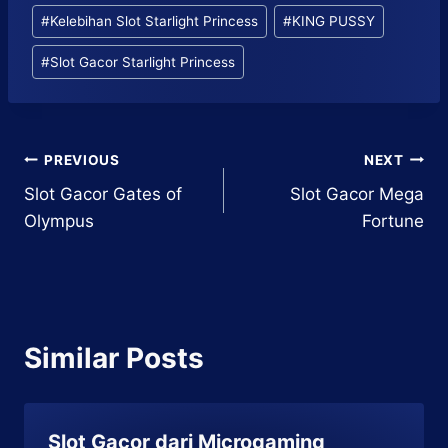
#
Kelebihan Slot Starlight Princess
#
KING PUSSY
#
Slot Gacor Starlight Princess
Post
PREVIOUS
NEXT
Slot Gacor Gates of
Slot Gacor Mega
navigation
Olympus
Fortune
Similar Posts
Slot Gacor dari Microgaming