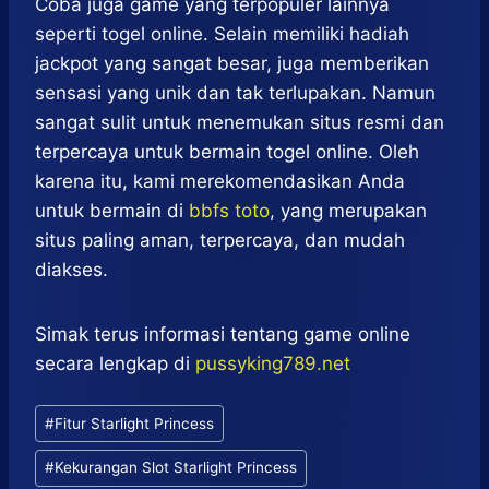
Coba juga game yang terpopuler lainnya
seperti togel online. Selain memiliki hadiah
jackpot yang sangat besar, juga memberikan
sensasi yang unik dan tak terlupakan. Namun
sangat sulit untuk menemukan situs resmi dan
terpercaya untuk bermain togel online. Oleh
karena itu, kami merekomendasikan Anda
untuk bermain di
bbfs toto
, yang merupakan
situs paling aman, terpercaya, dan mudah
diakses.
Simak terus informasi tentang game online
secara lengkap di
pussyking789.net
Post
#
Fitur Starlight Princess
Tags:
#
Kekurangan Slot Starlight Princess