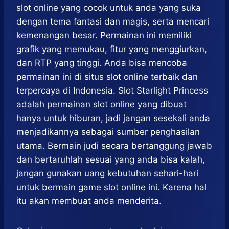
slot online yang cocok untuk anda yang suka
dengan tema fantasi dan magis, serta mencari
kemenangan besar. Permainan ini memiliki
grafik yang memukau, fitur yang menggiurkan,
dan RTP yang tinggi. Anda bisa mencoba
permainan ini di situs slot online terbaik dan
terpercaya di Indonesia. Slot Starlight Princess
adalah permainan slot online yang dibuat
hanya untuk hiburan, jadi jangan sesekali anda
menjadikannya sebagai sumber penghasilan
utama. Bermain judi secara bertanggung jawab
dan bertaruhlah sesuai yang anda bisa kalah,
jangan gunakan uang kebutuhan sehari-hari
untuk bermain game slot online ini. Karena hal
itu akan membuat anda menderita.