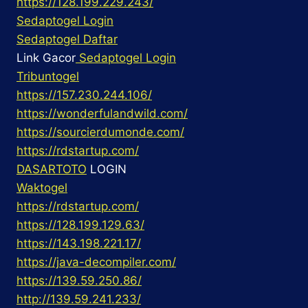
https://128.199.229.243/
Sedaptogel Login
Sedaptogel Daftar
Link Gacor
Sedaptogel Login
Tribuntogel
https://157.230.244.106/
https://wonderfulandwild.com/
https://sourcierdumonde.com/
https://rdstartup.com/
DASARTOTO
LOGIN
Waktogel
https://rdstartup.com/
https://128.199.129.63/
https://143.198.221.17/
https://java-decompiler.com/
https://139.59.250.86/
http://139.59.241.233/