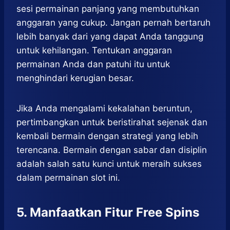
sesi permainan panjang yang membutuhkan
anggaran yang cukup. Jangan pernah bertaruh
lebih banyak dari yang dapat Anda tanggung
untuk kehilangan. Tentukan anggaran
permainan Anda dan patuhi itu untuk
menghindari kerugian besar.
Jika Anda mengalami kekalahan beruntun,
pertimbangkan untuk beristirahat sejenak dan
kembali bermain dengan strategi yang lebih
terencana. Bermain dengan sabar dan disiplin
adalah salah satu kunci untuk meraih sukses
dalam permainan slot ini.
5.
Manfaatkan Fitur Free Spins