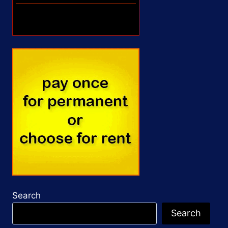
Search
Search