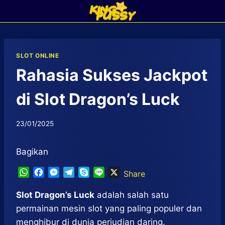
Skip
to
content
SLOT ONLINE
Rahasia Sukses Jackpot
di Slot Dragon’s Luck
By
23/01/2025
adminpussy
Bagikan
W
F
M
T
S
L
X
Share
h
a
e
e
k
i
a
c
s
l
y
n
Slot Dragon’s Luck
adalah salah satu
t
e
s
e
p
e
permainan mesin slot yang paling populer dan
s
b
e
g
e
menghibur di dunia perjudian daring.