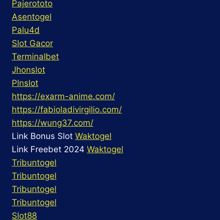
Pajerototo
Asentogel
Palu4d
Slot Gacor
Terminalbet
Jhonslot
Plnslot
https://exarm-anime.com/
https://fabioladivirgilio.com/
https://wung37.com/
Link Bonus Slot
Waktogel
Link Freebet 2024
Waktogel
Tribuntogel
Tribuntogel
Tribuntogel
Tribuntogel
Slot88