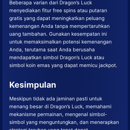
Beberapa varian dari Dragon’s Luck
menyediakan fitur free spins atau putaran
gratis yang dapat meningkatkan peluang
kemenangan Anda tanpa mempertaruhkan
uang tambahan. Gunakan kesempatan ini
untuk memaksimalkan potensi kemenangan
Anda, terutama saat Anda berusaha
mendapatkan simbol Dragon’s Luck atau
simbol koin emas yang dapat memicu jackpot.
Kesimpulan
Meskipun tidak ada jaminan pasti untuk
menang besar di Dragon’s Luck, memahami
mekanisme permainan, mengenal simbol-
simbol yang menguntungkan, dan menerapkan