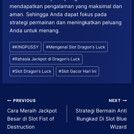
mendapatkan pengalaman yang maksimal dan
aman. Sehingga Anda dapat fokus pada
strategi permainan dan meningkatkan peluang
Anda untuk menang.
Post
#
KINGPUSSY
#
Mengenal Slot Dragon's Luck
Tags:
#
Rahasia Jackpot di Dragon's Luck
#
Slot Dragon's Luck
#
Slot Gacor Hari Ini
Post
PREVIOUS
NEXT
Cara Meraih Jackpot
Strategi Bermain Anti
navigation
Besar di Slot Fist of
Rungkad Di Slot Blue
Destruction
Wizard