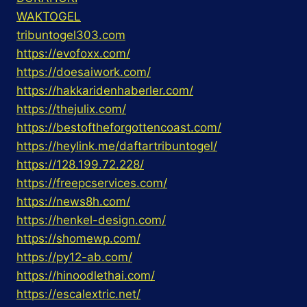
WAKTOGEL
tribuntogel303.com
https://evofoxx.com/
https://doesaiwork.com/
https://hakkaridenhaberler.com/
https://thejulix.com/
https://bestoftheforgottencoast.com/
https://heylink.me/daftartribuntogel/
https://128.199.72.228/
https://freepcservices.com/
https://news8h.com/
https://henkel-design.com/
https://shomewp.com/
https://py12-ab.com/
https://hinoodlethai.com/
https://escalextric.net/