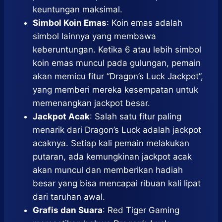
keuntungan maksimal.
Simbol Koin Emas
: Koin emas adalah
simbol lainnya yang membawa
keberuntungan. Ketika 6 atau lebih simbol
koin emas muncul pada gulungan, pemain
akan memicu fitur “Dragon’s Luck Jackpot”,
yang memberi mereka kesempatan untuk
memenangkan jackpot besar.
Jackpot Acak
: Salah satu fitur paling
menarik dari Dragon’s Luck adalah jackpot
acaknya. Setiap kali pemain melakukan
putaran, ada kemungkinan jackpot acak
akan muncul dan memberikan hadiah
besar yang bisa mencapai ribuan kali lipat
dari taruhan awal.
Grafis dan Suara
: Red Tiger Gaming