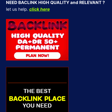
NEED BACLINK HIGH QUALITY and RELEVANT ?
let us help.
click here