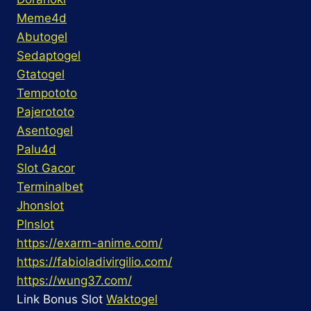
Meme4d
Abutogel
Sedaptogel
Gtatogel
Tempototo
Pajerototo
Asentogel
Palu4d
Slot Gacor
Terminalbet
Jhonslot
Plnslot
https://exarm-anime.com/
https://fabioladivirgilio.com/
https://wung37.com/
Link Bonus Slot
Waktogel