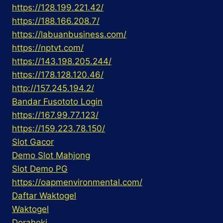
https://128.199.221.42/
https://188.166.208.7/
https://labuanbusiness.com/
https://nptvt.com/
https://143.198.205.244/
https://178.128.120.46/
http://157.245.194.2/
Bandar Fusototo Login
https://167.99.77.123/
https://159.223.78.150/
Slot Gacor
Demo Slot Mahjong
Slot Demo PG
https://oapmenvironmental.com/
Daftar Waktogel
Waktogel
Dorahoki