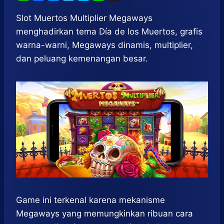
h
a
e
e
k
i
a
c
s
l
y
n
Slot Muertos Multiplier Megaways
t
e
s
e
p
e
menghadirkan tema Día de los Muertos, grafis
s
b
e
g
e
warna-warni, Megaways dinamis, multiplier,
A
o
n
r
dan peluang kemenangan besar.
p
o
g
a
p
k
e
m
r
Game ini terkenal karena mekanisme
Megaways yang memungkinkan ribuan cara