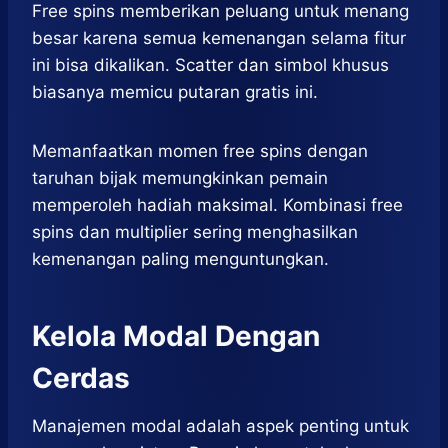
Free spins memberikan peluang untuk menang
besar karena semua kemenangan selama fitur
ini bisa dikalikan. Scatter dan simbol khusus
biasanya memicu putaran gratis ini.
Memanfaatkan momen free spins dengan
taruhan bijak memungkinkan pemain
memperoleh hadiah maksimal. Kombinasi free
spins dan multiplier sering menghasilkan
kemenangan paling menguntungkan.
Kelola Modal Dengan
Cerdas
Manajemen modal adalah aspek penting untuk