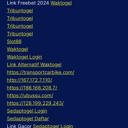
Link Freebet 2024
Waktogel
Tribuntogel
Tribuntogel
Tribuntogel
Tribuntogel
Slot88
Waktogel
Waktogel Login
Link Alternatif Waktogel
https://transportcarbike.com/
http://167.172.7.110/
https://188.166.208.7/
https://ubussu.com/
https://128.199.229.243/
Sedaptogel Login
Sedaptogel Daftar
Link Gacor
Sedaptogel Login