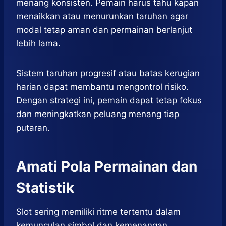
menang konsisten. Pemain harus tahu kapan
menaikkan atau menurunkan taruhan agar
modal tetap aman dan permainan berlanjut
lebih lama.
Sistem taruhan progresif atau batas kerugian
harian dapat membantu mengontrol risiko.
Dengan strategi ini, pemain dapat tetap fokus
dan meningkatkan peluang menang tiap
putaran.
Amati Pola Permainan dan
Statistik
Slot sering memiliki ritme tertentu dalam
kemunculan simbol dan kemenangan.