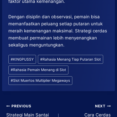
faktor utama kemenangan.
Dengan disiplin dan observasi, pemain bisa
memanfaatkan peluang setiap putaran untuk
meraih kemenangan maksimal. Strategi cerdas
membuat permainan lebih menyenangkan
sekaligus menguntungkan.
Post
#
KINGPUSSY
#
Rahasia Menang Tiap Putaran Slot
Tags:
#
Rahasia Pemain Menang di Slot
#
Slot Muertos Multiplier Megaways
Post
PREVIOUS
NEXT
Strategi Main Santai
Cara Cerdas