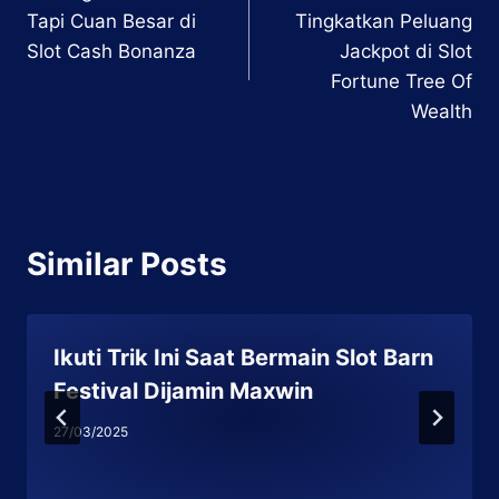
navigation
Tapi Cuan Besar di
Tingkatkan Peluang
Slot Cash Bonanza
Jackpot di Slot
Fortune Tree Of
Wealth
Similar Posts
Ikuti Trik Ini Saat Bermain Slot Barn
Festival Dijamin Maxwin
27/03/2025